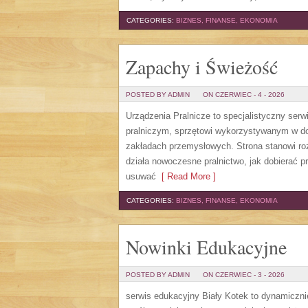
CATEGORIES:
BIZNES, FINANSE, EKONOMIA
Zapachy i Świeżość
POSTED BY ADMIN
ON CZERWIEC - 4 - 2026
Urządzenia Pralnicze to specjalistyczny ser
pralniczym, sprzętowi wykorzystywanym w dom
zakładach przemysłowych. Strona stanowi roz
działa nowoczesne pralnictwo, jak dobierać pr
usuwać
[ Read More ]
CATEGORIES:
BIZNES, FINANSE, EKONOMIA
Nowinki Edukacyjne
POSTED BY ADMIN
ON CZERWIEC - 3 - 2026
serwis edukacyjny Biały Kotek to dynamicznie