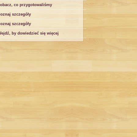
obacz, co przygotowaliśmy
oznaj szczegóły
oznaj szczegóły
ejdź, by dowiedzieć się więcej