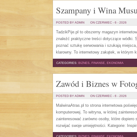
Szampany i Wina Musu
POSTED BY ADMIN
ON CZERWIEC - 6 - 2026
TadzikPije.pl to obszerny magazyn internet
znaleźć praktyczne treści dotyczące wódki. S
poznać sztukę serwowania i szukają miejsca
klarowny. To internetowy zakątek, w którym ku
CATEGORIES:
BIZNES, FINANSE, EKONOMIA
Zawód i Biznes w Fotog
POSTED BY ADMIN
ON CZERWIEC - 6 - 2026
MalwinaAtras.pl to strona internetowa poświę
komputerowej. To witryna, w której zaintere
zainteresować zarówno osoby, które dopiero st
rozwijać swoje umiejętności. Kategorie: Inspira
CATEGORIES:
BIZNES, FINANSE, EKONOMIA