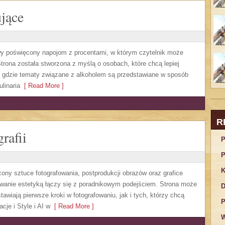
jące
owy poświęcony napojom z procentami, w którym czytelnik może
trona została stworzona z myślą o osobach, które chcą lepiej
, gdzie tematy związane z alkoholem są przedstawiane w sposób
linaria
[ Read More ]
R
rafii
P
P
K
cony sztuce fotografowania, postprodukcji obrazów oraz grafice
sowanie estetyką łączy się z poradnikowym podejściem. Strona może
D
awiają pierwsze kroki w fotografowaniu, jak i tych, którzy chcą
P
cje i Style i AI w
[ Read More ]
W