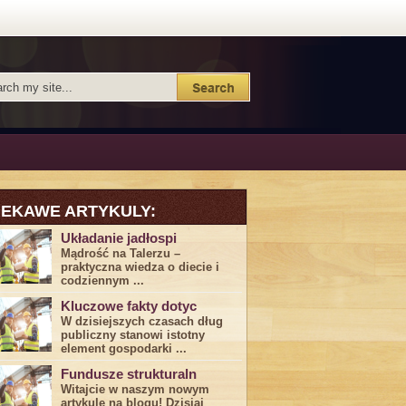
IEKAWE ARTYKULY:
Układanie jadłospi
Mądrość na Talerzu –
praktyczna wiedza o diecie i
codziennym ...
Kluczowe fakty dotyc
W dzisiejszych czasach dług
publiczny stanowi istotny
element gospodarki ...
Fundusze strukturaln
Witajcie w naszym nowym
artykule na blogu! Dzisiaj