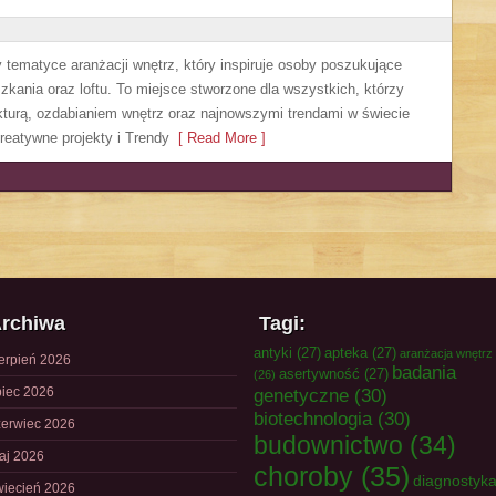
y tematyce aranżacji wnętrz, który inspiruje osoby poszukujące
kania oraz loftu. To miejsce stworzone dla wszystkich, którzy
ekturą, ozdabianiem wnętrz oraz najnowszymi trendami w świecie
reatywne projekty i Trendy
[ Read More ]
rchiwa
Tagi:
antyki
(27)
apteka
(27)
aranżacja wnętrz
ierpień 2026
badania
asertywność
(27)
(26)
piec 2026
genetyczne
(30)
biotechnologia
(30)
zerwiec 2026
budownictwo
(34)
aj 2026
choroby
(35)
diagnostyk
wiecień 2026