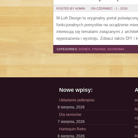
POSTED BY ADMIN
ON CZERWIEC - 1 - 2026
M-Loft Design to oryginalny portal poświęcon
funkcjonalnych pomysłów na urządzenie miesz
interesują się tematami związanymi z archit
wyposażenia i wystroju. Zobacz także DIY i k
CATEGORIES:
BIZNES, FINANSE, EKONOMIA
Nowe wpisy:
A
Układanie jadłospisu
s
8 sierpnia, 2026
li
Dla seniorów
c
7 sierpnia, 2026
m
Harlequin Retro
k
6 sierpnia, 2026