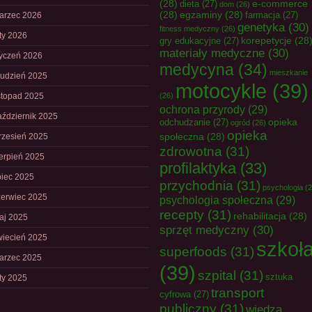
(28)
e-commerce
dieta
(27)
dom
(26)
(28)
egzaminy
(28)
farmacja
(27)
arzec 2026
genetyka
(30)
fitness medyczny
(26)
uty 2026
korepetycje
(28
gry edukacyjne
(27)
materiały medyczne
(30)
tyczeń 2026
medycyna
(34)
mieszkanie
rudzień 2025
motocykle
(39)
istopad 2025
(26)
ochrona przyrody
(29)
aździernik 2025
opieka
odchudzanie
(27)
ogród
(26)
opieka
społeczna
(28)
rzesień 2025
zdrowotna
(31)
ierpień 2025
profilaktyka
(33)
piec 2025
przychodnia
(31)
psychologia
(2
zerwiec 2025
psychologia społeczna
(29)
recepty
(31)
rehabilitacja
(28)
aj 2025
sprzęt medyczny
(30)
wiecień 2025
szkoł
superfoods
(31)
arzec 2025
(39)
szpital
(31)
sztuka
uty 2025
transport
cyfrowa
(27)
publiczny
(31)
wiedza