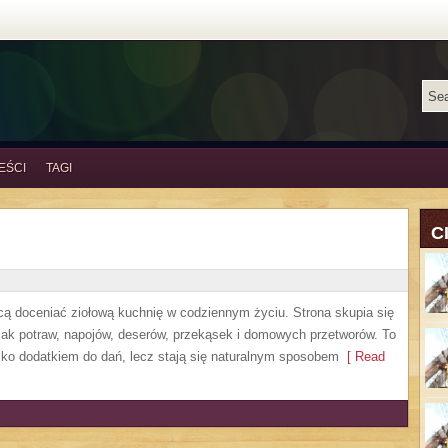
EŚCI
TAGI
C
hcą doceniać ziołową kuchnię w codziennym życiu. Strona skupia się
mak potraw, napojów, deserów, przekąsek i domowych przetworów. To
ylko dodatkiem do dań, lecz stają się naturalnym sposobem
[ Read