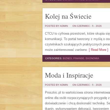
Kolej na Świecie
POSTED BY ADMIN
ON CZERWIEC - 5 - 2026
CTCU to cyfrowa przestrzeń, które skupia si
komunikacji. To portal tworzony z myślą o os
czytelnikach szukających praktycznych porad
może zainteresować zarówno
[ Read More ]
CATEGORIES:
BIZNES, FINANSE, EKONOMIA
Moda i Inspiracje
POSTED BY ADMIN
ON CZERWIEC - 5 - 2026
Proszkic.pl to wartościowa strona internetow
online dla osób rozpoczynających przygodę z i
doświadczenie i chcą doskonalić technikę. 
tkanin, wykonywaniem dekoracji, tworzeniem 