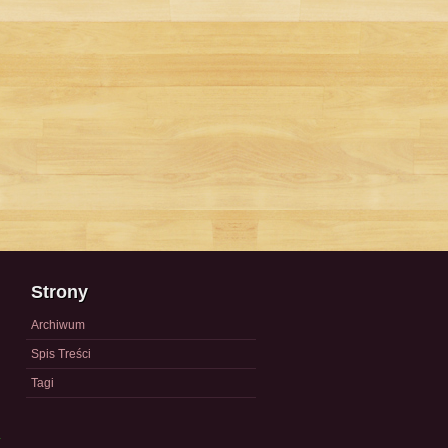
Strony
Archiwum
Spis Treści
Tagi
a