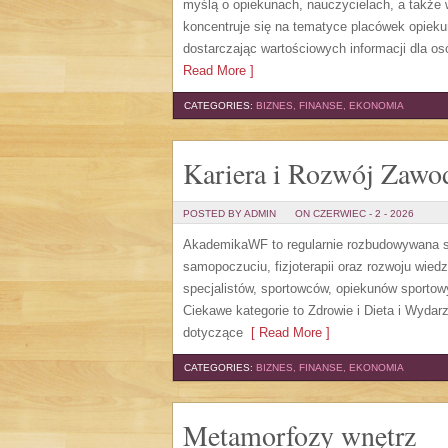
myślą o opiekunach, nauczycielach, a także
koncentruje się na tematyce placówek opiek
dostarczając wartościowych informacji dla os
Read More ]
CATEGORIES:
BIZNES, FINANSE, EKONOMIA
Kariera i Rozwój Zaw
POSTED BY ADMIN
ON CZERWIEC - 2 - 2026
AkademikaWF to regularnie rozbudowywana str
samopoczuciu, fizjoterapii oraz rozwoju wie
specjalistów, sportowców, opiekunów sporto
Ciekawe kategorie to Zdrowie i Dieta i Wydarz
dotyczące
[ Read More ]
CATEGORIES:
BIZNES, FINANSE, EKONOMIA
Metamorfozy wnętrz