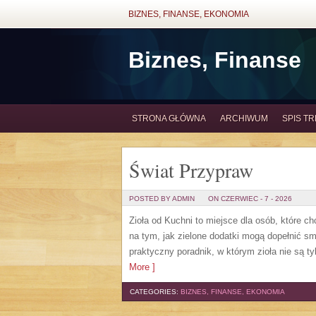
BIZNES, FINANSE, EKONOMIA
Biznes, Finanse
STRONA GŁÓWNA
ARCHIWUM
SPIS TR
Świat Przypraw
POSTED BY ADMIN
ON CZERWIEC - 7 - 2026
Zioła od Kuchni to miejsce dla osób, które c
na tym, jak zielone dodatki mogą dopełnić s
praktyczny poradnik, w którym zioła nie są t
More ]
CATEGORIES:
BIZNES, FINANSE, EKONOMIA