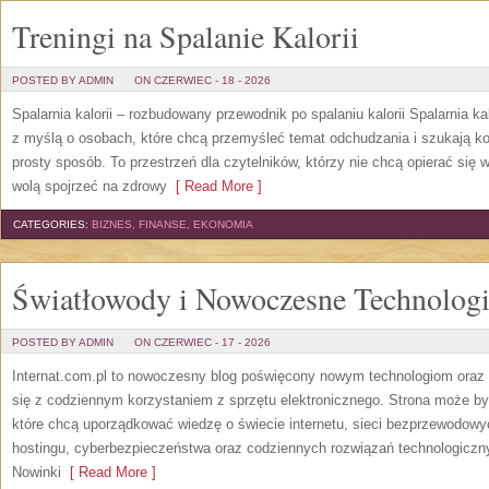
Treningi na Spalanie Kalorii
POSTED BY ADMIN
ON CZERWIEC - 18 - 2026
Spalarnia kalorii – rozbudowany przewodnik po spalaniu kalorii Spalarnia ka
z myślą o osobach, które chcą przemyśleć temat odchudzania i szukają k
prosty sposób. To przestrzeń dla czytelników, którzy nie chcą opierać się 
wolą spojrzeć na zdrowy
[ Read More ]
CATEGORIES:
BIZNES, FINANSE, EKONOMIA
Światłowody i Nowoczesne Technolog
POSTED BY ADMIN
ON CZERWIEC - 17 - 2026
Internat.com.pl to nowoczesny blog poświęcony nowym technologiom oraz 
się z codziennym korzystaniem z sprzętu elektronicznego. Strona może b
które chcą uporządkować wiedzę o świecie internetu, sieci bezprzewodowy
hostingu, cyberbezpieczeństwa oraz codziennych rozwiązań technologicznyc
Nowinki
[ Read More ]