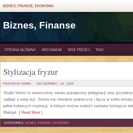
BIZNES, FINANSE, EKONOMIA
Biznes, Finanse
STRONA GŁÓWNA
ARCHIWUM
SPIS TREŚCI
TAGI
Stylizacja fryzur
POSTED BY ADMIN
ON CZERWIEC - 19 - 2026
Studio Veriss to nowoczesny serwis poświęcony pielęgnacji oraz przydatn
zadbać o swój styl. Strona ma charakter praktyczny i łączy w sobie temat
pełne kobiecych inspiracji, w którym można znaleźć zarówno luźniejsze tek
Makijaż
[ Read More ]
CATEGORIES:
BIZNES, FINANSE, EKONOMIA