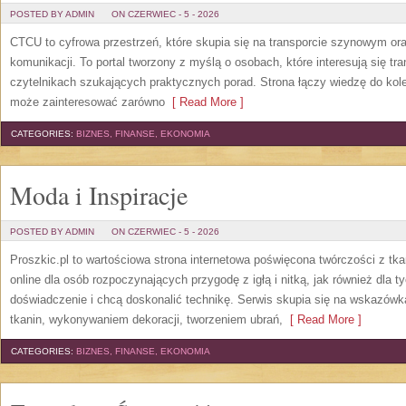
POSTED BY ADMIN
ON CZERWIEC - 5 - 2026
CTCU to cyfrowa przestrzeń, które skupia się na transporcie szynowym or
komunikacji. To portal tworzony z myślą o osobach, które interesują się tr
czytelnikach szukających praktycznych porad. Strona łączy wiedzę do kol
może zainteresować zarówno
[ Read More ]
CATEGORIES:
BIZNES, FINANSE, EKONOMIA
Moda i Inspiracje
POSTED BY ADMIN
ON CZERWIEC - 5 - 2026
Proszkic.pl to wartościowa strona internetowa poświęcona twórczości z tka
online dla osób rozpoczynających przygodę z igłą i nitką, jak również dla t
doświadczenie i chcą doskonalić technikę. Serwis skupia się na wskazó
tkanin, wykonywaniem dekoracji, tworzeniem ubrań,
[ Read More ]
CATEGORIES:
BIZNES, FINANSE, EKONOMIA