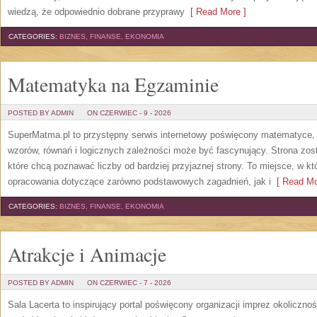
wiedzą, że odpowiednio dobrane przyprawy
[ Read More ]
CATEGORIES:
BIZNES, FINANSE, EKONOMIA
Matematyka na Egzaminie
POSTED BY ADMIN
ON CZERWIEC - 9 - 2026
SuperMatma.pl to przystępny serwis internetowy poświęcony matematyce, k
wzorów, równań i logicznych zależności może być fascynujący. Strona zos
które chcą poznawać liczby od bardziej przyjaznej strony. To miejsce, w 
opracowania dotyczące zarówno podstawowych zagadnień, jak i
[ Read Mo
CATEGORIES:
BIZNES, FINANSE, EKONOMIA
Atrakcje i Animacje
POSTED BY ADMIN
ON CZERWIEC - 7 - 2026
Sala Lacerta to inspirujący portal poświęcony organizacji imprez okoliczn