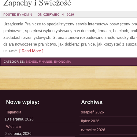
Zapachy i Świeżość
POSTED BY ADMIN
ON CZERWIEC - 4 - 2026
Urządzenia Pralnicze to specjalistyczny serwis internetowy poświęcony p
pralniczym, sprzętowi wykorzystywanym w domach, firmach, hotelach, pral
zakładach przemysłowych. Strona stanowi rozbudowane źródło wiedzy dla os
działa nowoczesne pralnictwo, jak dobierać pralnice, jak korzystać z suszar
usuwać
[ Read More ]
CATEGORIES:
BIZNES, FINANSE, EKONOMIA
Nowe wpisy:
Archiwa
Tajlandia
sierpień 2026
10 sierpnia, 2026
lipiec 2026
Wietnam
czerwiec 2026
9 sierpnia, 2026