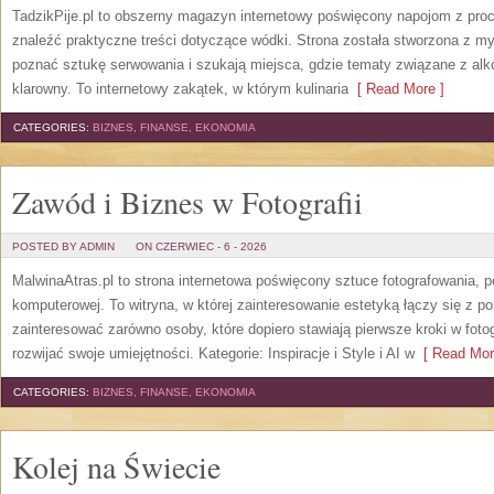
TadzikPije.pl to obszerny magazyn internetowy poświęcony napojom z pro
znaleźć praktyczne treści dotyczące wódki. Strona została stworzona z myś
poznać sztukę serwowania i szukają miejsca, gdzie tematy związane z al
klarowny. To internetowy zakątek, w którym kulinaria
[ Read More ]
CATEGORIES:
BIZNES, FINANSE, EKONOMIA
Zawód i Biznes w Fotografii
POSTED BY ADMIN
ON CZERWIEC - 6 - 2026
MalwinaAtras.pl to strona internetowa poświęcony sztuce fotografowania, p
komputerowej. To witryna, w której zainteresowanie estetyką łączy się z
zainteresować zarówno osoby, które dopiero stawiają pierwsze kroki w fotog
rozwijać swoje umiejętności. Kategorie: Inspiracje i Style i AI w
[ Read Mor
CATEGORIES:
BIZNES, FINANSE, EKONOMIA
Kolej na Świecie