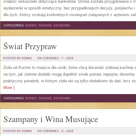
znaleźć wskazówki dotyczące bankietów. Strona została przygotowana z m
wydarzenie w sposób estetyczny, bez przypadkowych decyzji, pośpiechu i
dla tych, którzy szukają konkretnych rozwiązań związanych z wyborem sali
CATEGORIES:
BIZNES, FINANSE, EKONOMIA
Świat Przypraw
POSTED BY ADMIN
ON CZERWIEC - 7 - 2026
Zioła od Kuchni to miejsce dla osób, które chcą doceniać ziołową kuchnię
na tym, jak zielone dodatki mogą dopełnić smak potraw, napojów, deserów
praktyczny poradnik, w którym zioła nie są tylko dodatkiem do dań, lecz s
More ]
CATEGORIES:
BIZNES, FINANSE, EKONOMIA
Szampany i Wina Musujące
POSTED BY ADMIN
ON CZERWIEC - 6 - 2026