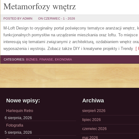
Metamorfozy wnętrz
POSTED BY ADMIN
ON CZERWIEC - 1 - 2026
M-Loft Design to oryginalny portal poświęcony tematyce aranżacji wnętrz, 
funkcjonalnych pomysłów na urządzenie mieszkania oraz loftu. To miejsce 
interesują się tematami związanymi z architekturą, ozdabianiem wnętrz or
wyposażenia i wystroju. Zobacz także DIY i kreatywne projekty i Trendy
[ 
CATEGORIES:
BIZNES, FINANSE, EKONOMIA
Nowe wpisy:
Archiwa
Harlequin Retro
sierpień 2026
6 sierpnia, 2026
lipiec 2026
Fotografia
czerwiec 2026
5 sierpnia, 2026
maj 2026