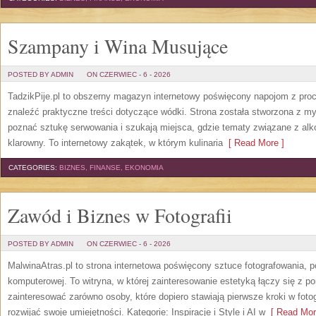
Szampany i Wina Musujące
POSTED BY ADMIN
ON CZERWIEC - 6 - 2026
TadzikPije.pl to obszerny magazyn internetowy poświęcony napojom z pro
znaleźć praktyczne treści dotyczące wódki. Strona została stworzona z myś
poznać sztukę serwowania i szukają miejsca, gdzie tematy związane z al
klarowny. To internetowy zakątek, w którym kulinaria
[ Read More ]
CATEGORIES:
BIZNES, FINANSE, EKONOMIA
Zawód i Biznes w Fotografii
POSTED BY ADMIN
ON CZERWIEC - 6 - 2026
MalwinaAtras.pl to strona internetowa poświęcony sztuce fotografowania, p
komputerowej. To witryna, w której zainteresowanie estetyką łączy się z
zainteresować zarówno osoby, które dopiero stawiają pierwsze kroki w fotog
rozwijać swoje umiejętności. Kategorie: Inspiracje i Style i AI w
[ Read Mor