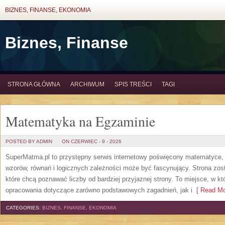
BIZNES, FINANSE, EKONOMIA
Biznes, Finanse
STRONA GŁÓWNA
ARCHIWUM
SPIS TREŚCI
TAGI
Matematyka na Egzaminie
POSTED BY ADMIN
ON CZERWIEC - 9 - 2026
SuperMatma.pl to przystępny serwis internetowy poświęcony matematyce, k
wzorów, równań i logicznych zależności może być fascynujący. Strona zos
które chcą poznawać liczby od bardziej przyjaznej strony. To miejsce, w 
opracowania dotyczące zarówno podstawowych zagadnień, jak i
[ Read Mo
CATEGORIES:
BIZNES, FINANSE, EKONOMIA