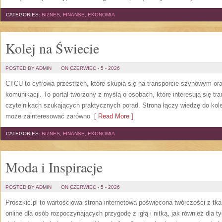
CATEGORIES:
BIZNES, FINANSE, EKONOMIA
Kolej na Świecie
POSTED BY ADMIN
ON CZERWIEC - 5 - 2026
CTCU to cyfrowa przestrzeń, które skupia się na transporcie szynowym or
komunikacji. To portal tworzony z myślą o osobach, które interesują się tr
czytelnikach szukających praktycznych porad. Strona łączy wiedzę do kol
może zainteresować zarówno
[ Read More ]
CATEGORIES:
BIZNES, FINANSE, EKONOMIA
Moda i Inspiracje
POSTED BY ADMIN
ON CZERWIEC - 5 - 2026
Proszkic.pl to wartościowa strona internetowa poświęcona twórczości z tka
online dla osób rozpoczynających przygodę z igłą i nitką, jak również dla t