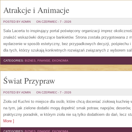
Atrakcje i Animacje
POSTED BY ADMIN
ON CZERWIEC - 7 - 2026
Sala Lacerta to inspirujący portal poświęcony organizacji imprez okoliczn
znaleźć wskazówki dotyczące bankietów. Strona została przygotowana z m
wydarzenie w sposób estetyczny, bez przypadkowych decyzji, pośpiechu i
dla tych, którzy szukają konkretnych rozwiązań związanych z wyborem sali
CATEGORIES:
BIZNES, FINANSE, EKONOMIA
Świat Przypraw
POSTED BY ADMIN
ON CZERWIEC - 7 - 2026
Zioła od Kuchni to miejsce dla osób, które chcą doceniać ziołową kuchnię
na tym, jak zielone dodatki mogą dopełnić smak potraw, napojów, deserów
praktyczny poradnik, w którym zioła nie są tylko dodatkiem do dań, lecz s
More ]
CATEGORIES:
BIZNES, FINANSE, EKONOMIA