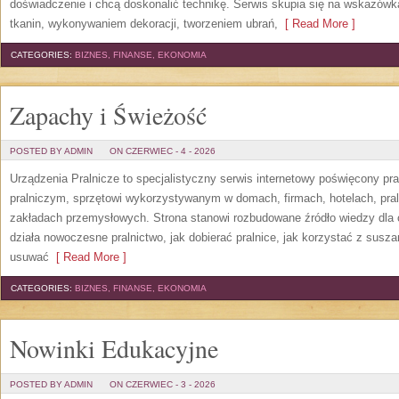
doświadczenie i chcą doskonalić technikę. Serwis skupia się na wskazó
tkanin, wykonywaniem dekoracji, tworzeniem ubrań,
[ Read More ]
CATEGORIES:
BIZNES, FINANSE, EKONOMIA
Zapachy i Świeżość
POSTED BY ADMIN
ON CZERWIEC - 4 - 2026
Urządzenia Pralnicze to specjalistyczny serwis internetowy poświęcony p
pralniczym, sprzętowi wykorzystywanym w domach, firmach, hotelach, pral
zakładach przemysłowych. Strona stanowi rozbudowane źródło wiedzy dla os
działa nowoczesne pralnictwo, jak dobierać pralnice, jak korzystać z suszar
usuwać
[ Read More ]
CATEGORIES:
BIZNES, FINANSE, EKONOMIA
Nowinki Edukacyjne
POSTED BY ADMIN
ON CZERWIEC - 3 - 2026