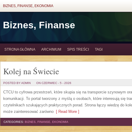
BIZNES, FINANSE, EKONOMIA
Biznes, Finanse
STRONA GŁÓWNA
ARCHIWUM
SPIS TREŚCI
TAGI
Kolej na Świecie
POSTED BY ADMIN
ON CZERWIEC - 5 - 2026
CTCU to cyfrowa przestrzeń, które skupia się na transporcie szynowym or
komunikacji. To portal tworzony z myślą o osobach, które interesują się tr
czytelnikach szukających praktycznych porad. Strona łączy wiedzę do kol
może zainteresować zarówno
[ Read More ]
CATEGORIES:
BIZNES, FINANSE, EKONOMIA