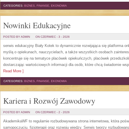
CATEGORIES:
BIZNES, FINANSE, EKONOMIA
Nowinki Edukacyjne
POSTED BY ADMIN
ON CZERWIEC - 3 - 2026
serwis edukacyjny Biały Kotek to dynamicznie rozwijająca się platforma onl
myślą o opiekunach, nauczycielach, a także wszystkich osobach zaintere
koncentruje się na tematyce placówek opiekuńczych, placówek przedszko
dostarczając wartościowych informacji dla osób, które chcą świadomie wsp
Read More ]
CATEGORIES:
BIZNES, FINANSE, EKONOMIA
Kariera i Rozwój Zawodowy
POSTED BY ADMIN
ON CZERWIEC - 2 - 2026
AkademikaWF to regularnie rozbudowywana strona internetowa, która poświ
samopoczuciu, fizjoterapii oraz rozwoju wiedzy. Serwis tworzy rozbudowan