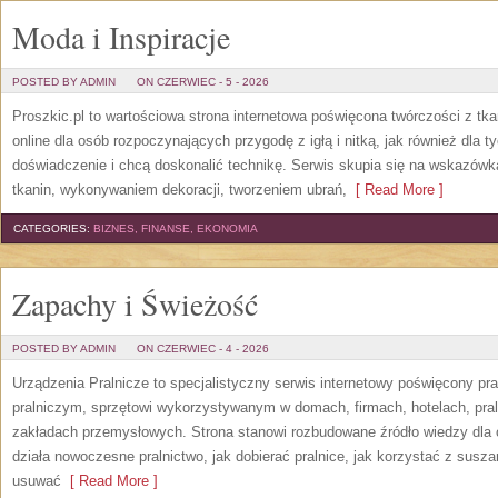
Moda i Inspiracje
POSTED BY ADMIN
ON CZERWIEC - 5 - 2026
Proszkic.pl to wartościowa strona internetowa poświęcona twórczości z tka
online dla osób rozpoczynających przygodę z igłą i nitką, jak również dla t
doświadczenie i chcą doskonalić technikę. Serwis skupia się na wskazó
tkanin, wykonywaniem dekoracji, tworzeniem ubrań,
[ Read More ]
CATEGORIES:
BIZNES, FINANSE, EKONOMIA
Zapachy i Świeżość
POSTED BY ADMIN
ON CZERWIEC - 4 - 2026
Urządzenia Pralnicze to specjalistyczny serwis internetowy poświęcony p
pralniczym, sprzętowi wykorzystywanym w domach, firmach, hotelach, pral
zakładach przemysłowych. Strona stanowi rozbudowane źródło wiedzy dla os
działa nowoczesne pralnictwo, jak dobierać pralnice, jak korzystać z suszar
usuwać
[ Read More ]