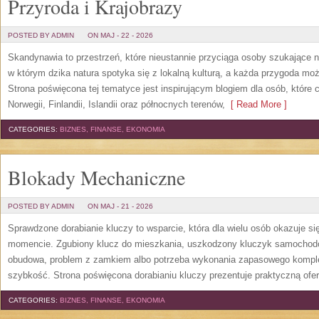
Przyroda i Krajobrazy
POSTED BY ADMIN
ON MAJ - 22 - 2026
Skandynawia to przestrzeń, które nieustannie przyciąga osoby szukające 
w którym dzika natura spotyka się z lokalną kulturą, a każda przygoda m
Strona poświęcona tej tematyce jest inspirującym blogiem dla osób, które 
Norwegii, Finlandii, Islandii oraz północnych terenów,
[ Read More ]
CATEGORIES:
BIZNES, FINANSE, EKONOMIA
Blokady Mechaniczne
POSTED BY ADMIN
ON MAJ - 21 - 2026
Sprawdzone dorabianie kluczy to wsparcie, która dla wielu osób okazuje 
momencie. Zgubiony klucz do mieszkania, uszkodzony kluczyk samochodowy
obudowa, problem z zamkiem albo potrzeba wykonania zapasowego kompletu
szybkość. Strona poświęcona dorabianiu kluczy prezentuje praktyczną ofe
CATEGORIES:
BIZNES, FINANSE, EKONOMIA