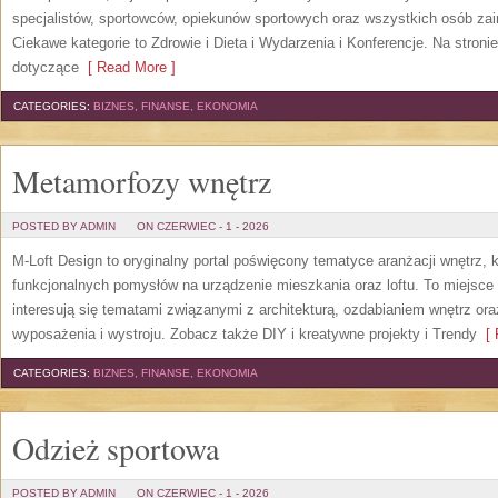
specjalistów, sportowców, opiekunów sportowych oraz wszystkich osób za
Ciekawe kategorie to Zdrowie i Dieta i Wydarzenia i Konferencje. Na stroni
dotyczące
[ Read More ]
CATEGORIES:
BIZNES, FINANSE, EKONOMIA
Metamorfozy wnętrz
POSTED BY ADMIN
ON CZERWIEC - 1 - 2026
M-Loft Design to oryginalny portal poświęcony tematyce aranżacji wnętrz, 
funkcjonalnych pomysłów na urządzenie mieszkania oraz loftu. To miejsce 
interesują się tematami związanymi z architekturą, ozdabianiem wnętrz or
wyposażenia i wystroju. Zobacz także DIY i kreatywne projekty i Trendy
[ 
CATEGORIES:
BIZNES, FINANSE, EKONOMIA
Odzież sportowa
POSTED BY ADMIN
ON CZERWIEC - 1 - 2026