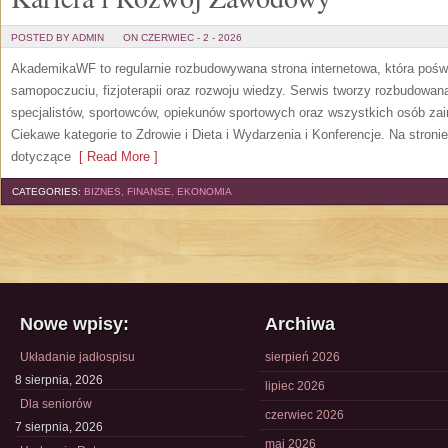
POSTED BY ADMIN
ON CZERWIEC - 2 - 2026
AkademikaWF to regularnie rozbudowywana strona internetowa, która poświ
samopoczuciu, fizjoterapii oraz rozwoju wiedzy. Serwis tworzy rozbudowan
specjalistów, sportowców, opiekunów sportowych oraz wszystkich osób za
Ciekawe kategorie to Zdrowie i Dieta i Wydarzenia i Konferencje. Na stroni
dotyczące
[ Read More ]
CATEGORIES:
BIZNES, FINANSE, EKONOMIA
Nowe wpisy:
Archiwa
Układanie jadłospisu
sierpień 2026
8 sierpnia, 2026
lipiec 2026
Dla seniorów
czerwiec 2026
7 sierpnia, 2026
maj 2026