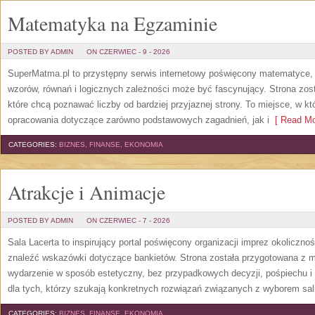
Matematyka na Egzaminie
POSTED BY ADMIN
ON CZERWIEC - 9 - 2026
SuperMatma.pl to przystępny serwis internetowy poświęcony matematyce, k
wzorów, równań i logicznych zależności może być fascynujący. Strona zos
które chcą poznawać liczby od bardziej przyjaznej strony. To miejsce, w 
opracowania dotyczące zarówno podstawowych zagadnień, jak i
[ Read Mo
CATEGORIES:
BIZNES, FINANSE, EKONOMIA
Atrakcje i Animacje
POSTED BY ADMIN
ON CZERWIEC - 7 - 2026
Sala Lacerta to inspirujący portal poświęcony organizacji imprez okoliczn
znaleźć wskazówki dotyczące bankietów. Strona została przygotowana z m
wydarzenie w sposób estetyczny, bez przypadkowych decyzji, pośpiechu i
dla tych, którzy szukają konkretnych rozwiązań związanych z wyborem sali
CATEGORIES:
BIZNES, FINANSE, EKONOMIA