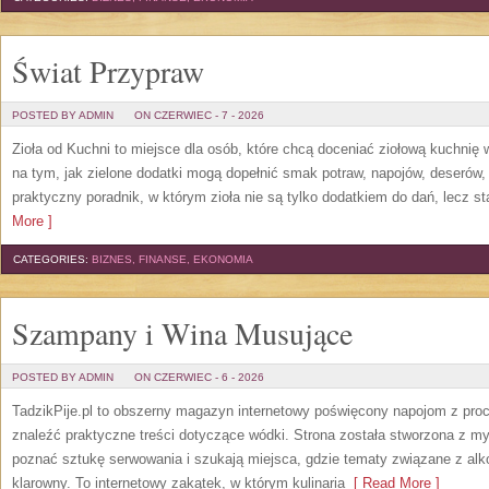
Świat Przypraw
POSTED BY ADMIN
ON CZERWIEC - 7 - 2026
Zioła od Kuchni to miejsce dla osób, które chcą doceniać ziołową kuchnię
na tym, jak zielone dodatki mogą dopełnić smak potraw, napojów, deserów
praktyczny poradnik, w którym zioła nie są tylko dodatkiem do dań, lecz s
More ]
CATEGORIES:
BIZNES, FINANSE, EKONOMIA
Szampany i Wina Musujące
POSTED BY ADMIN
ON CZERWIEC - 6 - 2026
TadzikPije.pl to obszerny magazyn internetowy poświęcony napojom z pro
znaleźć praktyczne treści dotyczące wódki. Strona została stworzona z myś
poznać sztukę serwowania i szukają miejsca, gdzie tematy związane z al
klarowny. To internetowy zakątek, w którym kulinaria
[ Read More ]