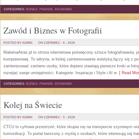
CATEGORIES:
BIZNES, FINANSE, EKONOMIA
Zawód i Biznes w Fotografii
POSTED BY ADMIN
ON CZERWIEC - 6 - 2026
MalwinaAtras.pl to strona internetowa poświęcony sztuce fotografowania, p
komputerowej. To witryna, w której zainteresowanie estetyką łączy się z
zainteresować zarówno osoby, które dopiero stawiają pierwsze kroki w fotog
rozwijać swoje umiejętności. Kategorie: Inspiracje i Style i AI w
[ Read Mor
CATEGORIES:
BIZNES, FINANSE, EKONOMIA
Kolej na Świecie
POSTED BY ADMIN
ON CZERWIEC - 5 - 2026
CTCU to cyfrowa przestrzeń, które skupia się na transporcie szynowym or
komunikacji. To portal tworzony z myślą o osobach, które interesują się tr