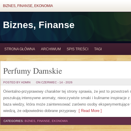
BIZNES, FINANSE, EKONOMIA
Biznes, Finanse
STRONA GŁÓWNA
ARCHIWUM
SPIS TREŚCI
TAGI
Perfumy Damskie
POSTED BY ADMIN
ON CZERWIEC - 14 - 2026
Orientalno-przyprawowy charakter tej strony sprawia, że jest to przestrzeń
poszukują intensywne aromaty, nieoczywiste smaki i kulinarne inspiracje z 
baza wiedzy, która może zainteresować zarówno osoby eksperymentujące w 
wiedzą, że odpowiednio dobrane przyprawy
[ Read More ]
CATEGORIES:
BIZNES, FINANSE, EKONOMIA