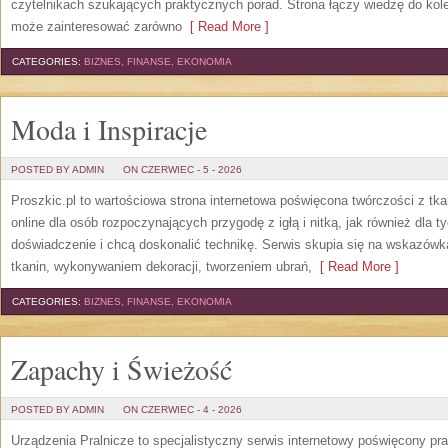
czytelnikach szukających praktycznych porad. Strona łączy wiedzę do kol
może zainteresować zarówno
[ Read More ]
CATEGORIES:
BIZNES, FINANSE, EKONOMIA
Moda i Inspiracje
POSTED BY ADMIN
ON CZERWIEC - 5 - 2026
Proszkic.pl to wartościowa strona internetowa poświęcona twórczości z tka
online dla osób rozpoczynających przygodę z igłą i nitką, jak również dla t
doświadczenie i chcą doskonalić technikę. Serwis skupia się na wskazó
tkanin, wykonywaniem dekoracji, tworzeniem ubrań,
[ Read More ]
CATEGORIES:
BIZNES, FINANSE, EKONOMIA
Zapachy i Świeżość
POSTED BY ADMIN
ON CZERWIEC - 4 - 2026
Urządzenia Pralnicze to specjalistyczny serwis internetowy poświęcony p