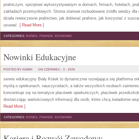
pralniczym, sprzętowi wykorzystywanym w domach, firmach, hotelach, pral
zakładach przemysłowych. Strona stanowi rozbudowane źródło wiedzy dla os
działa nowoczesne pralnictwo, jak dobierać pralnice, jak korzystać z suszar
usuwać
[ Read More ]
CATEGORIES:
BIZNES, FINANSE, EKONOMIA
Nowinki Edukacyjne
POSTED BY ADMIN
ON CZERWIEC - 3 - 2026
serwis edukacyjny Biały Kotek to dynamicznie rozwijająca się platforma onl
myślą o opiekunach, nauczycielach, a także wszystkich osobach zaintere
koncentruje się na tematyce placówek opiekuńczych, placówek przedszko
dostarczając wartościowych informacji dla osób, które chcą świadomie wsp
Read More ]
CATEGORIES:
BIZNES, FINANSE, EKONOMIA
Kariera i Rozwój Zawodowy