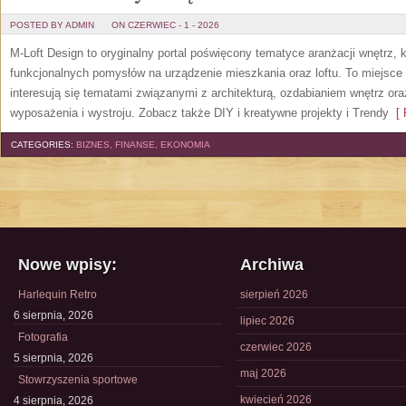
POSTED BY ADMIN
ON CZERWIEC - 1 - 2026
M-Loft Design to oryginalny portal poświęcony tematyce aranżacji wnętrz, 
funkcjonalnych pomysłów na urządzenie mieszkania oraz loftu. To miejsce 
interesują się tematami związanymi z architekturą, ozdabianiem wnętrz or
wyposażenia i wystroju. Zobacz także DIY i kreatywne projekty i Trendy
[ 
CATEGORIES:
BIZNES, FINANSE, EKONOMIA
Nowe wpisy:
Archiwa
Harlequin Retro
sierpień 2026
6 sierpnia, 2026
lipiec 2026
Fotografia
czerwiec 2026
5 sierpnia, 2026
maj 2026
Stowrzyszenia sportowe
kwiecień 2026
4 sierpnia, 2026