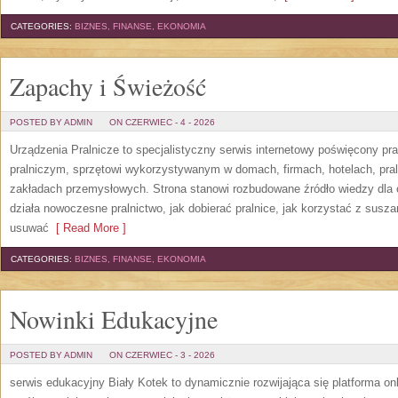
CATEGORIES:
BIZNES, FINANSE, EKONOMIA
Zapachy i Świeżość
POSTED BY ADMIN
ON CZERWIEC - 4 - 2026
Urządzenia Pralnicze to specjalistyczny serwis internetowy poświęcony p
pralniczym, sprzętowi wykorzystywanym w domach, firmach, hotelach, pral
zakładach przemysłowych. Strona stanowi rozbudowane źródło wiedzy dla os
działa nowoczesne pralnictwo, jak dobierać pralnice, jak korzystać z suszar
usuwać
[ Read More ]
CATEGORIES:
BIZNES, FINANSE, EKONOMIA
Nowinki Edukacyjne
POSTED BY ADMIN
ON CZERWIEC - 3 - 2026
serwis edukacyjny Biały Kotek to dynamicznie rozwijająca się platforma onl