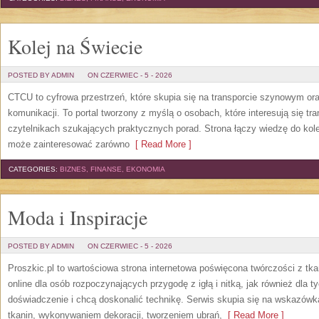
Kolej na Świecie
POSTED BY ADMIN
ON CZERWIEC - 5 - 2026
CTCU to cyfrowa przestrzeń, które skupia się na transporcie szynowym or
komunikacji. To portal tworzony z myślą o osobach, które interesują się tr
czytelnikach szukających praktycznych porad. Strona łączy wiedzę do kol
może zainteresować zarówno
[ Read More ]
CATEGORIES:
BIZNES, FINANSE, EKONOMIA
Moda i Inspiracje
POSTED BY ADMIN
ON CZERWIEC - 5 - 2026
Proszkic.pl to wartościowa strona internetowa poświęcona twórczości z tka
online dla osób rozpoczynających przygodę z igłą i nitką, jak również dla t
doświadczenie i chcą doskonalić technikę. Serwis skupia się na wskazó
tkanin, wykonywaniem dekoracji, tworzeniem ubrań,
[ Read More ]