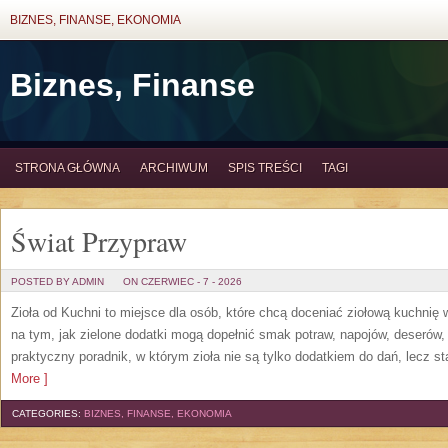
BIZNES, FINANSE, EKONOMIA
Biznes, Finanse
STRONA GŁÓWNA
ARCHIWUM
SPIS TREŚCI
TAGI
Świat Przypraw
POSTED BY ADMIN
ON CZERWIEC - 7 - 2026
Zioła od Kuchni to miejsce dla osób, które chcą doceniać ziołową kuchnię
na tym, jak zielone dodatki mogą dopełnić smak potraw, napojów, deserów
praktyczny poradnik, w którym zioła nie są tylko dodatkiem do dań, lecz s
More ]
CATEGORIES:
BIZNES, FINANSE, EKONOMIA