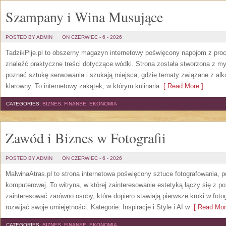
Szampany i Wina Musujące
POSTED BY ADMIN
ON CZERWIEC - 6 - 2026
TadzikPije.pl to obszerny magazyn internetowy poświęcony napojom z pro
znaleźć praktyczne treści dotyczące wódki. Strona została stworzona z myś
poznać sztukę serwowania i szukają miejsca, gdzie tematy związane z al
klarowny. To internetowy zakątek, w którym kulinaria
[ Read More ]
CATEGORIES:
BIZNES, FINANSE, EKONOMIA
Zawód i Biznes w Fotografii
POSTED BY ADMIN
ON CZERWIEC - 6 - 2026
MalwinaAtras.pl to strona internetowa poświęcony sztuce fotografowania, p
komputerowej. To witryna, w której zainteresowanie estetyką łączy się z
zainteresować zarówno osoby, które dopiero stawiają pierwsze kroki w fotog
rozwijać swoje umiejętności. Kategorie: Inspiracje i Style i AI w
[ Read Mor
CATEGORIES:
BIZNES, FINANSE, EKONOMIA