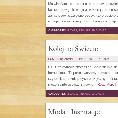
MalwinaAtras.pl to strona internetowa poświę
komputerowej. To witryna, w której zaintere
zainteresować zarówno osoby, które dopiero st
rozwijać swoje umiejętności. Kategorie: Inspira
CATEGORIES:
BIZNES, FINANSE, EKONOMIA
Kolej na Świecie
POSTED BY ADMIN
ON CZERWIEC - 5 - 2026
CTCU to cyfrowa przestrzeń, które skupia si
komunikacji. To portal tworzony z myślą o os
czytelnikach szukających praktycznych porad
może zainteresować zarówno
[ Read More ]
CATEGORIES:
BIZNES, FINANSE, EKONOMIA
Moda i Inspiracje