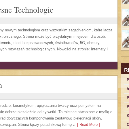
sne Technologie
ony nowym technologiom oraz wszystkim zagadnieniom, które łączą
ektronicznego. Strona może być przydatnym miejscem dla osób,
ternetu, sieci bezprzewodowych, światłowodów, 5G, chmury,
ych rozwiązań technologicznych. Nowości na stronie: Internaty i
R
P
a
h
P
, urodzie, kosmetykom, upiększaniu twarzy oraz pomysłom na
P
się dobrze niezależnie od sylwetki. To miejsce stworzone z myślą o
K
orad dotyczących komponowania zestawów, pielęgnacji skóry,
rozwiązań. Strona łączy poradnikową formę z
[ Read More ]
O