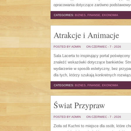
opracowania dotyczące zarówno podstawowych
CATEGORIES:
BIZNES, FINANSE, EKONOMIA
Atrakcje i Animacje
POSTED BY ADMIN
ON CZERWIEC - 7 - 2026
Sala Lacerta to inspirujący portal poświęcon
znaleźć wskazówki dotyczące bankietów. Str
wydarzenie w sposób estetyczny, bez przypa
dla tych, którzy szukają konkretnych rozwią
CATEGORIES:
BIZNES, FINANSE, EKONOMIA
Świat Przypraw
POSTED BY ADMIN
ON CZERWIEC - 7 - 2026
Zioła od Kuchni to miejsce dla osób, które c