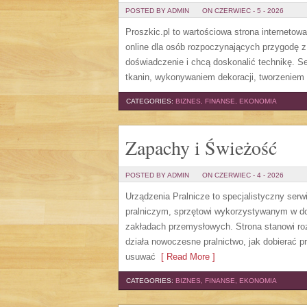
POSTED BY ADMIN
ON CZERWIEC - 5 - 2026
Proszkic.pl to wartościowa strona internetow
online dla osób rozpoczynających przygodę z i
doświadczenie i chcą doskonalić technikę. 
tkanin, wykonywaniem dekoracji, tworzeniem 
CATEGORIES:
BIZNES, FINANSE, EKONOMIA
Zapachy i Świeżość
POSTED BY ADMIN
ON CZERWIEC - 4 - 2026
Urządzenia Pralnicze to specjalistyczny ser
pralniczym, sprzętowi wykorzystywanym w dom
zakładach przemysłowych. Strona stanowi roz
działa nowoczesne pralnictwo, jak dobierać pr
usuwać
[ Read More ]
CATEGORIES:
BIZNES, FINANSE, EKONOMIA