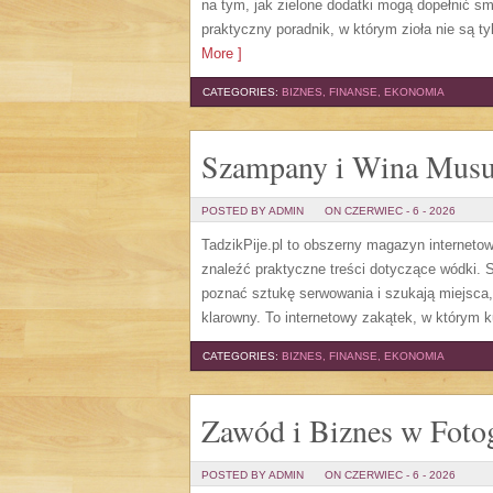
na tym, jak zielone dodatki mogą dopełnić s
praktyczny poradnik, w którym zioła nie są t
More ]
CATEGORIES:
BIZNES, FINANSE, EKONOMIA
Szampany i Wina Musu
POSTED BY ADMIN
ON CZERWIEC - 6 - 2026
TadzikPije.pl to obszerny magazyn internet
znaleźć praktyczne treści dotyczące wódki. S
poznać sztukę serwowania i szukają miejsca
klarowny. To internetowy zakątek, w którym ku
CATEGORIES:
BIZNES, FINANSE, EKONOMIA
Zawód i Biznes w Fotog
POSTED BY ADMIN
ON CZERWIEC - 6 - 2026