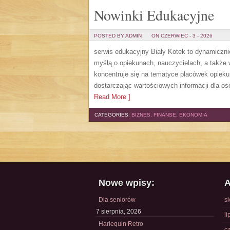
Nowinki Edukacyjne
POSTED BY ADMIN
ON CZERWIEC - 3 - 2026
serwis edukacyjny Biały Kotek to dynamicznie
myślą o opiekunach, nauczycielach, a także
koncentruje się na tematyce placówek opiek
dostarczając wartościowych informacji dla os
Read More ]
CATEGORIES:
BIZNES, FINANSE, EKONOMIA
Nowe wpisy:
A
Dla seniorów
s
7 sierpnia, 2026
li
Harlequin Retro
c