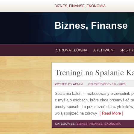
BIZNES, FINANSE, EKONOMIA
Biznes, Finanse
STRONA GŁÓWNA
ARCHIWUM
SPIS TR
Treningi na Spalanie Ka
POSTED BY ADMIN
ON CZERWIEC - 18 - 2026
Spalarnia kalorii – rozbudowany przewodnik po 
z myślą o osobach, które chcą przemyśleć te
prosty sposób. To przestrzeń dla czytelników
wolą spojrzeć na zdrowy
[ Read More ]
CATEGORIES:
BIZNES, FINANSE, EKONOMIA