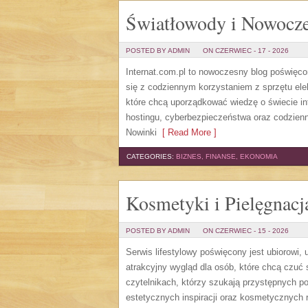
Światłowody i Nowocze
POSTED BY ADMIN
ON CZERWIEC - 17 - 2026
Internat.com.pl to nowoczesny blog poświęc
się z codziennym korzystaniem z sprzętu el
które chcą uporządkować wiedzę o świecie in
hostingu, cyberbezpieczeństwa oraz codzienn
Nowinki
[ Read More ]
CATEGORIES:
BIZNES, FINANSE, EKONOMIA
Kosmetyki i Pielęgnacj
POSTED BY ADMIN
ON CZERWIEC - 15 - 2026
Serwis lifestylowy poświęcony jest ubiorowi
atrakcyjny wygląd dla osób, które chcą czuć 
czytelnikach, którzy szukają przystępnych p
estetycznych inspiracji oraz kosmetycznych 