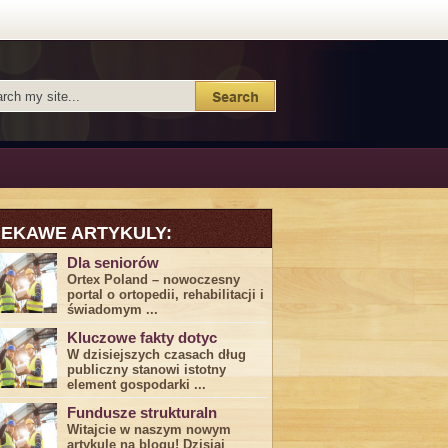
IEKAWE ARTYKULY:
Dla seniorów
Ortex Poland – nowoczesny
portal o ortopedii, rehabilitacji i
świadomym ...
Kluczowe fakty dotyc
W dzisiejszych czasach dług
publiczny stanowi istotny
element gospodarki ...
Fundusze strukturaln
Witajcie w naszym nowym
artykule na blogu! Dzisiaj