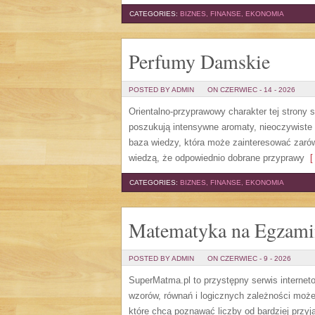
CATEGORIES:
BIZNES, FINANSE, EKONOMIA
Perfumy Damskie
POSTED BY ADMIN
ON CZERWIEC - 14 - 2026
Orientalno-przyprawowy charakter tej strony 
poszukują intensywne aromaty, nieoczywiste sm
baza wiedzy, która może zainteresować zarów
wiedzą, że odpowiednio dobrane przyprawy
[ 
CATEGORIES:
BIZNES, FINANSE, EKONOMIA
Matematyka na Egzami
POSTED BY ADMIN
ON CZERWIEC - 9 - 2026
SuperMatma.pl to przystępny serwis internet
wzorów, równań i logicznych zależności może
które chcą poznawać liczby od bardziej przyj