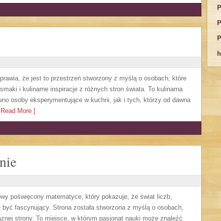
P
P
P
h
sprawia, że jest to przestrzeń stworzony z myślą o osobach, które
aki i kulinarne inspiracje z różnych stron świata. To kulinarna
no osoby eksperymentujące w kuchni, jak i tych, którzy od dawna
Read More ]
nie
owy poświęcony matematyce, który pokazuje, że świat liczb,
 być fascynujący. Strona została stworzona z myślą o osobach,
aznej strony. To miejsce, w którym pasjonat nauki może znaleźć