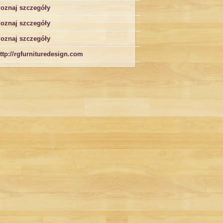
oznaj szczegóły
oznaj szczegóły
oznaj szczegóły
ttp://rgfurnituredesign.com