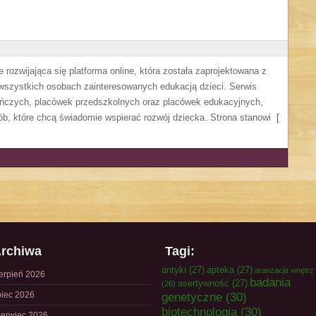
 rozwijająca się platforma online, która została zaprojektowana z
 wszystkich osobach zainteresowanych edukacją dzieci. Serwis
uńczych, placówek przedszkolnych oraz placówek edukacyjnych,
ób, które chcą świadomie wspierać rozwój dziecka. Strona stanowi
[
rchiwa
Tagi:
antyki
(27)
apteka
(27)
aranżacja wnętrz
ierpień 2026
badania
asertywność
(27)
(26)
piec 2026
genetyczne
(30)
biotechnologia
(30)
zerwiec 2026