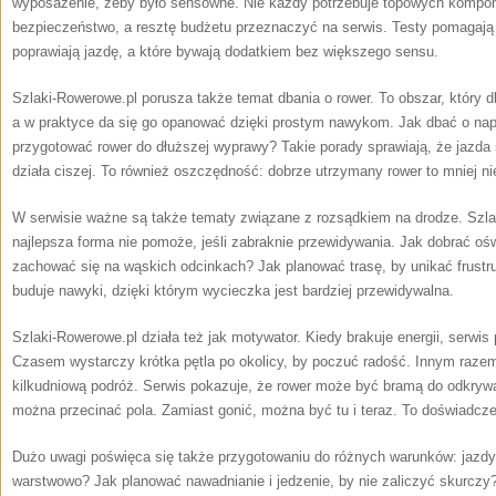
wyposażenie, żeby było sensowne. Nie każdy potrzebuje topowych kompo
bezpieczeństwo, a resztę budżetu przeznaczyć na serwis. Testy pomagają 
poprawiają jazdę, a które bywają dodatkiem bez większego sensu.
Szlaki-Rowerowe.pl porusza także temat dbania o rower. To obszar, który d
a w praktyce da się go opanować dzięki prostym nawykom. Jak dbać o nap
przygotować rower do dłuższej wyprawy? Takie porady sprawiają, że jazda s
działa ciszej. To również oszczędność: dobrze utrzymany rower to mniej n
W serwisie ważne są także tematy związane z rozsądkiem na drodze. Szla
najlepsza forma nie pomoże, jeśli zabraknie przewidywania. Jak dobrać oś
zachować się na wąskich odcinkach? Jak planować trasę, by unikać frust
buduje nawyki, dzięki którym wycieczka jest bardziej przewidywalna.
Szlaki-Rowerowe.pl działa też jak motywator. Kiedy brakuje energii, serwis
Czasem wystarczy krótka pętla po okolicy, by poczuć radość. Innym razem
kilkudniową podróż. Serwis pokazuje, że rower może być bramą do odkrywa
można przecinać pola. Zamiast gonić, można być tu i teraz. To doświadczen
Dużo uwagi poświęca się także przygotowaniu do różnych warunków: jazdy
warstwowo? Jak planować nawadnianie i jedzenie, by nie zaliczyć skurczy