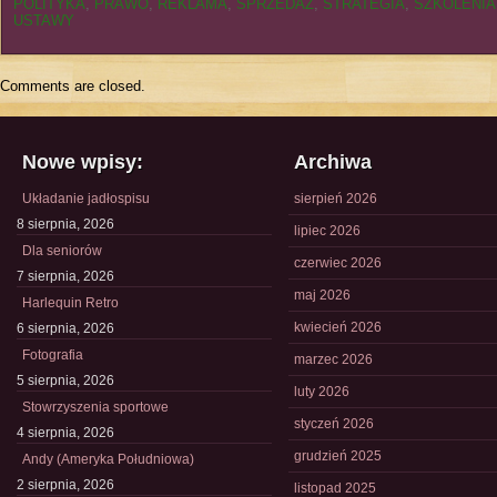
POLITYKA
,
PRAWO
,
REKLAMA
,
SPRZEDAŻ
,
STRATEGIA
,
SZKOLENIA
USTAWY
Comments are closed.
Nowe wpisy:
Archiwa
Układanie jadłospisu
sierpień 2026
8 sierpnia, 2026
lipiec 2026
Dla seniorów
czerwiec 2026
7 sierpnia, 2026
maj 2026
Harlequin Retro
kwiecień 2026
6 sierpnia, 2026
Fotografia
marzec 2026
5 sierpnia, 2026
luty 2026
Stowrzyszenia sportowe
styczeń 2026
4 sierpnia, 2026
grudzień 2025
Andy (Ameryka Południowa)
2 sierpnia, 2026
listopad 2025