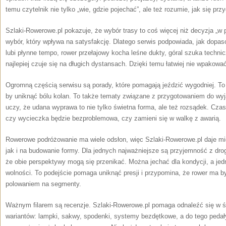
temu czytelnik nie tylko „wie, gdzie pojechać”, ale też rozumie, jak się prz
Szlaki-Rowerowe.pl pokazuje, że wybór trasy to coś więcej niż decyzja „w
wybór, który wpływa na satysfakcję. Dlatego serwis podpowiada, jak dopas
lubi płynne tempo, rower przełajowy kocha leśne dukty, góral szuka tech
najlepiej czuje się na długich dystansach. Dzięki temu łatwiej nie wpakować
Ogromną częścią serwisu są porady, które pomagają jeździć wygodniej. To
by uniknąć bólu kolan. To także tematy związane z przygotowaniem do wyj
uczy, że udana wyprawa to nie tylko świetna forma, ale też rozsądek. Cza
czy wycieczka będzie bezproblemowa, czy zamieni się w walkę z awarią.
Rowerowe podróżowanie ma wiele odsłon, więc Szlaki-Rowerowe.pl daje mi
jak i na budowanie formy. Dla jednych najważniejsze są przyjemność z drog
że obie perspektywy mogą się przenikać. Można jechać dla kondycji, a je
wolności. To podejście pomaga uniknąć presji i przypomina, że rower ma b
polowaniem na segmenty.
Ważnym filarem są recenzje. Szlaki-Rowerowe.pl pomaga odnaleźć się w ś
wariantów: lampki, sakwy, spodenki, systemy bezdętkowe, a do tego pedały