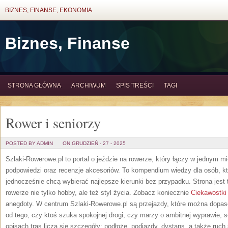
BIZNES, FINANSE, EKONOMIA
Biznes, Finanse
STRONA GŁÓWNA
ARCHIWUM
SPIS TREŚCI
TAGI
Rower i seniorzy
POSTED BY ADMIN
ON GRUDZIEŃ - 27 - 2025
Szlaki-Rowerowe.pl to portal o jeździe na rowerze, który łączy w jednym m
podpowiedzi oraz recenzje akcesoriów. To kompendium wiedzy dla osób, któr
jednocześnie chcą wybierać najlepsze kierunki bez przypadku. Strona jest 
rowerze nie tylko hobby, ale też styl życia. Zobacz koniecznie
Ciekawostki
anegdoty. W centrum Szlaki-Rowerowe.pl są przejazdy, które można dopas
od tego, czy ktoś szuka spokojnej drogi, czy marzy o ambitnej wyprawie,
opisach tras liczą się szczegóły: podłoże, podjazdy, dystans, a także ruc