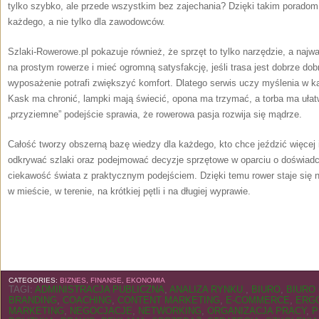
tylko szybko, ale przede wszystkim bez zajechania? Dzięki takim poradom 
każdego, a nie tylko dla zawodowców.
Szlaki-Rowerowe.pl pokazuje również, że sprzęt to tylko narzędzie, a najw
na prostym rowerze i mieć ogromną satysfakcję, jeśli trasa jest dobrze dob
wyposażenie potrafi zwiększyć komfort. Dlatego serwis uczy myślenia w k
Kask ma chronić, lampki mają świecić, opona ma trzymać, a torba ma ułatwi
„przyziemne” podejście sprawia, że rowerowa pasja rozwija się mądrze.
Całość tworzy obszerną bazę wiedzy dla każdego, kto chce jeździć więcej i
odkrywać szlaki oraz podejmować decyzje sprzętowe w oparciu o doświadcz
ciekawość świata z praktycznym podejściem. Dzięki temu rower staje się ni
w mieście, w terenie, na krótkiej pętli i na długiej wyprawie.
CATEGORIES:
BIZNES, FINANSE, EKONOMIA
TAGI:
ADMINISTRACJA PUBLICZNA
,
ANALIZA RYNKU.
,
BIURO
,
BIURO
BRANDING
,
COACHING
,
CONTENT MARKETING
,
E-COMMERCE
,
ERG
MARKETING
,
NEGOCJACJE
,
NETWORKING
,
ORGANIZACJA PRACY
,
P