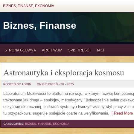
BIZNES, FINANSE, EKONOMIA
Biznes, Finanse
STRONA GŁÓWNA
ARCHIWUM
SPIS TREŚCI
TAGI
Astronautyka i eksploracja kosmosu
POSTED BY ADMIN
ON GRUDZIEŃ - 28 - 2025
Laboratorium Możliwości to platforma rozwoju, w którym rozwój kompetencj
traktowane jak droga – spokojny, metodyczny i jednocześnie pełen ciekawo
uczyć się skuteczniej, budować systemy i tworzyć własny styl pracy z info
tu przypadkowa: sugeruje podejście oparte na weryfikowaniu,
[ Read More 
CATEGORIES:
BIZNES, FINANSE, EKONOMIA