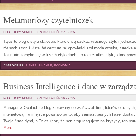
Metamorfozy czytelniczek
POSTED BY ADMIN
ON GRUDZIEŃ - 27 - 2025
Tajus to blog o stylu dla osób, które chcą szukać własnego stylu i jednocz
różnych stron świata. W centrum tej opowieści stoi moda włoska, turecka 
Tajus nie zamyka się w trzech etykietach. To raczej atlas stylu, który prowa
CATEGORIES:
BIZNES, FINANSE, EKONOMIA
Business Intelligence i dane w zarządz
POSTED BY ADMIN
ON GRUDZIEŃ - 26 - 2025
Manager w Opałach to blog kierowany do właścicieli firm, liderów oraz tych
internetową. To miejsce powstało po to, aby zamiast pustych haseł dostarc
Twoja firma dymi, a Ty czujesz, że non stop reagujesz na kryzysy, ten po
More ]