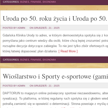
CATEGORIES:
BIZNES, FINANSE, EKONOMIA
Uroda po 50. roku życia i Uroda po 50.
POSTED BY ADMIN
ON GRUDZIEŃ - 21 - 2025
Gdańska Klinika Urody to adres, w którym dermoestetyka spotyka się z kosm
pomyślana jako centrum wiedzy dla osób, które chcą lepiej zrozumieć potr
rozsądne decyzje dotyczące zabiegów. To nie jest tylko zbiór ofertowych o
której łatwiej dopasować plan działania
[ Read More ]
CATEGORIES:
BIZNES, FINANSE, EKONOMIA
Wioślarstwo i Sporty e-sportowe (gam
POSTED BY ADMIN
ON GRUDZIEŃ - 21 - 2025
DAPTORUN to magazyn online poświęcony sportowi niezawodowemu, alter
rywalizacji. To platforma, w której regularny ruch spotyka się z głodem wie
potrafią zamienić się w opowieść o determinacji. Strona powstaje z myślą o