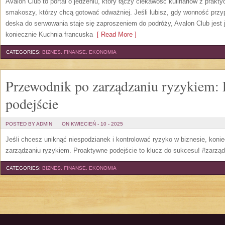
Avalon Club to portal o jedzeniu, który łączy ciekawość kulinariów z prakt
smakoszy, którzy chcą gotować odważniej. Jeśli lubisz, gdy wonność przyp
deska do serwowania staje się zaproszeniem do podróży, Avalon Club jest j
koniecznie Kuchnia francuska
[ Read More ]
CATEGORIES:
BIZNES, FINANSE, EKONOMIA
Przewodnik po zarządzaniu ryzykiem:
podejście
POSTED BY ADMIN
ON KWIECIEŃ - 10 - 2025
Jeśli chcesz uniknąć niespodzianek i kontrolować ryzyko w biznesie, konie
zarządzaniu ryzykiem. Proaktywne podejście to klucz do sukcesu! #zarzą
CATEGORIES:
BIZNES, FINANSE, EKONOMIA