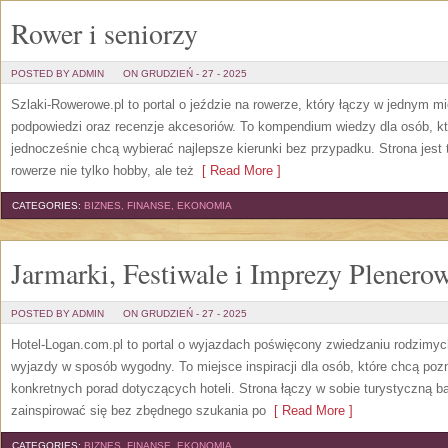
Rower i seniorzy
POSTED BY ADMIN
ON GRUDZIEŃ - 27 - 2025
Szlaki-Rowerowe.pl to portal o jeździe na rowerze, który łączy w jednym m
podpowiedzi oraz recenzje akcesoriów. To kompendium wiedzy dla osób, któr
jednocześnie chcą wybierać najlepsze kierunki bez przypadku. Strona jest 
rowerze nie tylko hobby, ale też
[ Read More ]
CATEGORIES:
BIZNES, FINANSE, EKONOMIA
Jarmarki, Festiwale i Imprezy Plenero
POSTED BY ADMIN
ON GRUDZIEŃ - 27 - 2025
Hotel-Logan.com.pl to portal o wyjazdach poświęcony zwiedzaniu rodzimy
wyjazdy w sposób wygodny. To miejsce inspiracji dla osób, które chcą poz
konkretnych porad dotyczących hoteli. Strona łączy w sobie turystyczną ba
zainspirować się bez zbędnego szukania po
[ Read More ]
CATEGORIES:
BIZNES, FINANSE, EKONOMIA