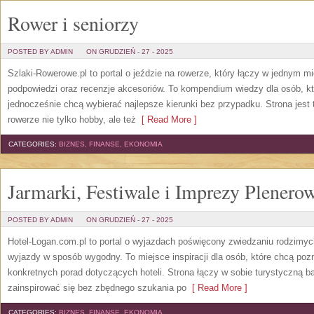
Rower i seniorzy
POSTED BY ADMIN
ON GRUDZIEŃ - 27 - 2025
Szlaki-Rowerowe.pl to portal o jeździe na rowerze, który łączy w jednym m
podpowiedzi oraz recenzje akcesoriów. To kompendium wiedzy dla osób, któr
jednocześnie chcą wybierać najlepsze kierunki bez przypadku. Strona jest 
rowerze nie tylko hobby, ale też
[ Read More ]
CATEGORIES:
BIZNES, FINANSE, EKONOMIA
Jarmarki, Festiwale i Imprezy Plenero
POSTED BY ADMIN
ON GRUDZIEŃ - 27 - 2025
Hotel-Logan.com.pl to portal o wyjazdach poświęcony zwiedzaniu rodzimy
wyjazdy w sposób wygodny. To miejsce inspiracji dla osób, które chcą poz
konkretnych porad dotyczących hoteli. Strona łączy w sobie turystyczną ba
zainspirować się bez zbędnego szukania po
[ Read More ]
CATEGORIES:
BIZNES, FINANSE, EKONOMIA