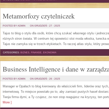
Metamorfozy czytelniczek
POSTED BY ADMIN
ON GRUDZIEŃ - 27 - 2025
Tajus to blog o stylu dla osób, które chcą szukać własnego stylu i jednocz
różnych stron świata. W centrum tej opowieści stoi moda włoska, turecka 
Tajus nie zamyka się w trzech etykietach. To raczej atlas stylu, który prowa
CATEGORIES:
BIZNES, FINANSE, EKONOMIA
Business Intelligence i dane w zarządz
POSTED BY ADMIN
ON GRUDZIEŃ - 26 - 2025
Manager w Opałach to blog kierowany do właścicieli firm, liderów oraz tych
internetową. To miejsce powstało po to, aby zamiast pustych haseł dostarc
Twoja firma dymi, a Ty czujesz, że non stop reagujesz na kryzysy, ten po
More ]