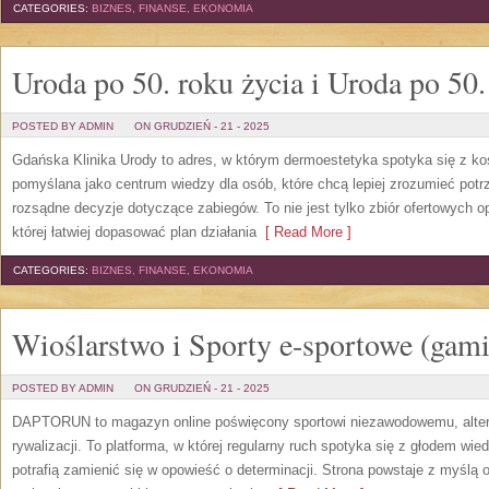
CATEGORIES:
BIZNES, FINANSE, EKONOMIA
Uroda po 50. roku życia i Uroda po 50.
POSTED BY ADMIN
ON GRUDZIEŃ - 21 - 2025
Gdańska Klinika Urody to adres, w którym dermoestetyka spotyka się z kosm
pomyślana jako centrum wiedzy dla osób, które chcą lepiej zrozumieć potr
rozsądne decyzje dotyczące zabiegów. To nie jest tylko zbiór ofertowych o
której łatwiej dopasować plan działania
[ Read More ]
CATEGORIES:
BIZNES, FINANSE, EKONOMIA
Wioślarstwo i Sporty e-sportowe (gam
POSTED BY ADMIN
ON GRUDZIEŃ - 21 - 2025
DAPTORUN to magazyn online poświęcony sportowi niezawodowemu, alter
rywalizacji. To platforma, w której regularny ruch spotyka się z głodem wie
potrafią zamienić się w opowieść o determinacji. Strona powstaje z myślą o