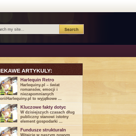
IEKAWE ARTYKULY:
Harlequin Retro
Harlequiny.pl – świat
romansów, emocji i
niezapomnianych
toriiHarlequiny.pl to wyjątkowe ...
Kluczowe fakty dotyc
W dzisiejszych czasach dług
publiczny stanowi istotny
element gospodarki ...
Fundusze strukturaln
Witajcie w naszym nowym