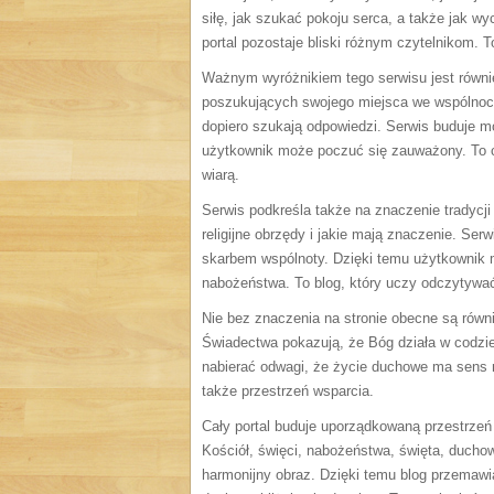
siłę, jak szukać pokoju serca, a także jak w
portal pozostaje bliski różnym czytelnikom. T
Ważnym wyróżnikiem tego serwisu jest równi
poszukujących swojego miejsca we wspólnoci
dopiero szukają odpowiedzi. Serwis buduje m
użytkownik może poczuć się zauważony. To cen
wiarą.
Serwis podkreśla także na znaczenie tradycj
religijne obrzędy i jakie mają znaczenie. Serw
skarbem wspólnoty. Dzięki temu użytkownik m
nabożeństwa. To blog, który uczy odczytyw
Nie bez znaczenia na stronie obecne są równi
Świadectwa pokazują, że Bóg działa w codzie
nabierać odwagi, że życie duchowe ma sens na
także przestrzeń wsparcia.
Cały portal buduje uporządkowaną przestrzeń 
Kościół, święci, nabożeństwa, święta, ducho
harmonijny obraz. Dzięki temu blog przemawi