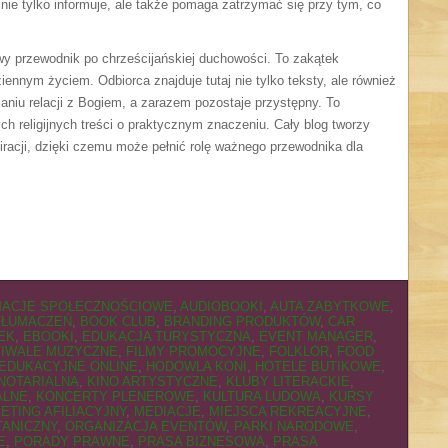
re nie tylko informuje, ale także pomaga zatrzymać się przy tym, co
wy przewodnik po chrześcijańskiej duchowości. To zakątek
ziennym życiem. Odbiorca znajduje tutaj nie tylko teksty, ale również
ianiu relacji z Bogiem, a zarazem pozostaje przystępny. To
ch religijnych treści o praktycznym znaczeniu. Cały blog tworzy
piracji, dzięki czemu może pełnić rolę ważnego przewodnika dla
MACJE SPOŁECZNOŚCIOWE
,
AUDIOBOOKI
,
AUTA ZABYTKOWE
,
TŁUMACZEŃ
,
BOOK CLUB
,
BRANDING PRODUKTÓW
,
CAR
EK
,
EBOOKI
,
EDUKACJA TURYSTYCZNA
,
EVENT MANAGER
,
TIWALE MUZYCZNE
,
FILMY PROMOCYJNE
,
FOLKLOR
,
FOOD
EDUKACYJNE ONLINE
,
HODOWLA KONI
,
HOTELE BUTIKOWE
,
NOTARIALNA
,
KINO ARTYSTYCZNE
,
KLUBY LITERACKIE
,
ALNE
,
KONCERTY PLENEROWE
,
KULTURA LUDOWA
,
KURSY
ETING AFILIACYJNY
,
MEDIACJE
,
MIEJSCA REKREACYJNE
,
ANICZNY
,
ORGANIZACJA EVENTÓW
,
PARKI NARODOWE
,
E
,
PORADY PRAWNE
,
PRASA BIZNESOWA
,
PRASA