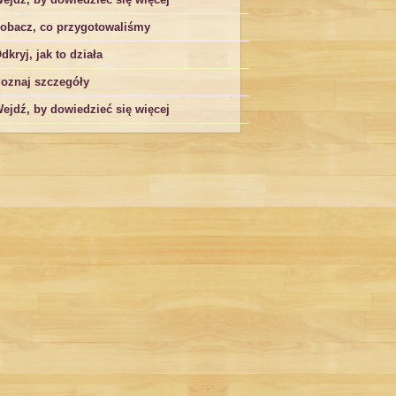
obacz, co przygotowaliśmy
dkryj, jak to działa
oznaj szczegóły
ejdź, by dowiedzieć się więcej