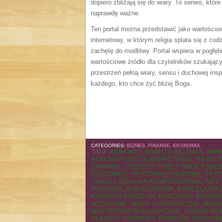
dopiero zbliżają się do wiary. To serwis, któ
naprawdę ważne.
Ten portal można przedstawić jako wartościo
internetowy, w którym religia splata się z cod
zachętę do modlitwy. Portal wspiera w pogłęb
wartościowe źródło dla czytelników szukający
przestrzeń pełną wiary, sensu i duchowej ins
każdego, kto chce żyć bliżej Boga.
CATEGORIES:
BIZNES, FINANSE, EKONOMIA
TAGI:
ADWOKAT
,
ANALIZA BIG DATA
,
ANI
AUTOMATYZACJA MARKETINGU
,
BIURO 
SHARING
,
CONTENT VIDEO
,
DRUK KSIĄŻ
FESTIWALE
,
FESTIWALE FILMOWE
,
FES
TRUCKI
,
GRAFIKA KOMPUTEROWA
,
GRY 
INTEGRACJA KULTUROWA
,
KANCELARIA 
KOMEDIA STAND-UP
,
KONCERTY KAMER
JĘZYKOWE
,
MAPY TURYSTYCZNE
,
MARK
MOTORYZACJA KLASYCZNA
,
OGRÓD BOT
PLANERY PODRÓŻY
,
PODRÓŻE RODZINN