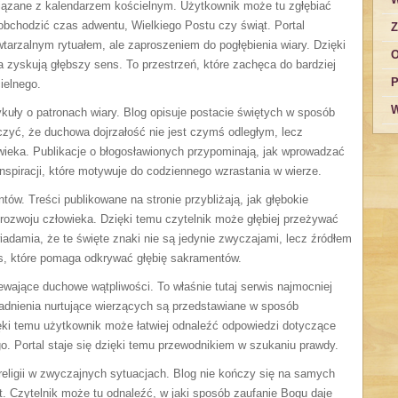
wiązane z kalendarzem kościelnym. Użytkownik może tu zgłębiać
obchodzić czas adwentu, Wielkiego Postu czy świąt. Portal
Z
owtarzalnym rytuałem, ale zaproszeniem do pogłębienia wiary. Dzięki
O
zyskują głębszy sens. To przestrzeń, które zachęca do bardziej
P
ielnego.
W
kuły o patronach wiary. Blog opisuje postacie świętych w sposób
zyć, że duchowa dojrzałość nie jest czymś odległym, lecz
ieka. Publikacje o błogosławionych przypominają, jak wprowadzać
nspiracji, które motywuje do codziennego wzrastania w wierze.
w. Treści publikowane na stronie przybliżają, jak głębokie
ozwoju człowieka. Dzięki temu czytelnik może głębiej przeżywać
adamia, że te święte znaki nie są jedynie zwyczajami, lecz źródłem
is, które pomaga odkrywać głębię sakramentów.
ewające duchowe wątpliwości. To właśnie tutaj serwis najmocniej
adnienia nurtujące wierzących są przedstawiane w sposób
ęki temu użytkownik może łatwiej odnaleźć odpowiedzi dotyczące
o. Portal staje się dzięki temu przewodnikiem w szukaniu prawdy.
religii w zwyczajnych sytuacjach. Blog nie kończy się na samych
est. Czytelnik może tu odnaleźć, w jaki sposób zaufanie Bogu daje