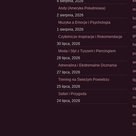
k
4 sierpnia, 2026
Andy (Ameryka Południowa)
m
2 sierpnia, 2026
l
Muzyka a Emocje i Psychologia
s
1 sierpnia, 2026
g
Czytelnicze Inspiracje i Rekomendacje
30 lipca, 2026
l
Moda i Styl z Tuszem i Piercingiem
p
28 lipca, 2026
w
Adrenalina i Ekstremalne Doznania
s
27 lipca, 2026
Trening na Świeżym Powietrzu
li
25 lipca, 2026
c
Safari i Przygoda
m
24 lipca, 2026
k
m
l