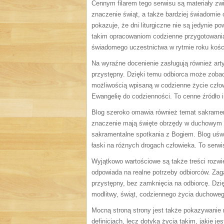
Cennym filarem tego serwisu są materiały z
znaczenie świąt, a także bardziej świadomie 
pokazuje, że dni liturgiczne nie są jedynie p
takim opracowaniom codzienne przygotowania 
świadomego uczestnictwa w rytmie roku kośc
Na wyraźne docenienie zasługują również arty
przystępny. Dzięki temu odbiorca może zobac
możliwością wpisaną w codzienne życie człow
Ewangelię do codzienności. To cenne źródło i
Blog szeroko omawia również temat sakramentó
znaczenie mają święte obrzędy w duchowym r
sakramentalne spotkania z Bogiem. Blog uświ
łaski na różnych drogach człowieka. To serw
Wyjątkowo wartościowe są także treści rozwi
odpowiada na realne potrzeby odbiorców. Zag
przystępny, bez zamknięcia na odbiorcę. Dzi
modlitwy, świąt, codziennego życia duchoweg
Mocną stroną strony jest także pokazywanie 
definicjach, lecz dotyka życia takim, jakie j