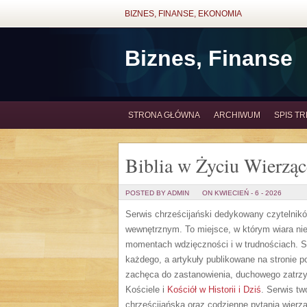
BIZNES, FINANSE, EKONOMIA
Biznes, Finanse
STRONA GŁÓWNA
ARCHIWUM
SPIS TR
Biblia w Życiu Wierzą
POSTED BY ADMIN
ON KWIECIEŃ - 6 - 2026
Serwis chrześcijański dedykowany czytelnik
wewnętrznym. To miejsce, w którym wiara nie 
momentach wdzięczności i w trudnościach. S
każdego, a artykuły publikowane na stronie 
zachęca do zastanowienia, duchowego zatrzy
Kościele i
Kościół w Historii i Dziś
. Serwis tw
chrześcijańska oraz codzienne pytania wierzą