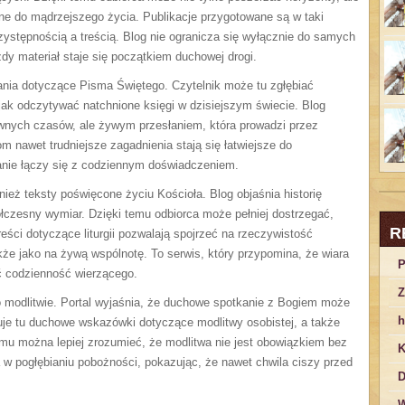
e do mądrzejszego życia. Publikacje przygotowane są w taki
stępnością a treścią. Blog nie ogranicza się wyłącznie do samych
ażdy materiał staje się początkiem duchowej drogi.
ia dotyczące Pisma Świętego. Czytelnik może tu zgłębiać
jak odczytywać natchnione księgi w dzisiejszym świecie. Blog
dawnych czasów, ale żywym przesłaniem, która prowadzi przez
 nawet trudniejsze zagadnienia stają się łatwiejsze do
słanie łączy się z codziennym doświadczeniem.
ież teksty poświęcone życiu Kościoła. Blog objaśnia historię
ółczesny wymiar. Dzięki temu odbiorca może pełniej dostrzegać,
R
ści dotyczące liturgii pozwalają spojrzeć na rzeczywistość
także jako na żywą wspólnotę. To serwis, który przypomina, że wiara
P
 codzienność wierzącego.
Z
 modlitwie. Portal wyjaśnia, że duchowe spotkanie z Bogiem może
h
uje tu duchowe wskazówki dotyczące modlitwy osobistej, a także
mu można lepiej zrozumieć, że modlitwa nie jest obowiązkiem bez
K
 w pogłębianiu pobożności, pokazując, że nawet chwila ciszy przed
D
W