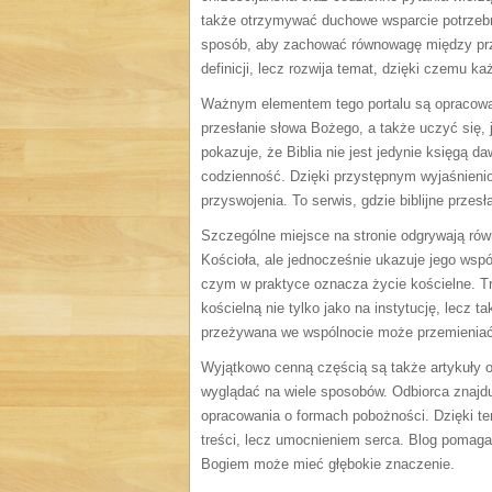
także otrzymywać duchowe wsparcie potrzebn
sposób, aby zachować równowagę między przy
definicji, lecz rozwija temat, dzięki czemu k
Ważnym elementem tego portalu są opracowan
przesłanie słowa Bożego, a także uczyć się, 
pokazuje, że Biblia nie jest jedynie księgą 
codzienność. Dzięki przystępnym wyjaśnieniom
przyswojenia. To serwis, gdzie biblijne prze
Szczególne miejsce na stronie odgrywają równ
Kościoła, ale jednocześnie ukazuje jego wsp
czym w praktyce oznacza życie kościelne. Tre
kościelną nie tylko jako na instytucję, lecz 
przeżywana we wspólnocie może przemieniać
Wyjątkowo cenną częścią są także artykuły o
wyglądać na wiele sposobów. Odbiorca znajd
opracowania o formach pobożności. Dzięki te
treści, lecz umocnieniem serca. Blog pomaga
Bogiem może mieć głębokie znaczenie.