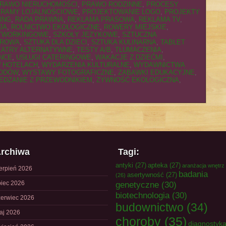
RAWO NIERUCHOMOŚCI
,
PRAWO RODZINNE
,
PROCESY
RAMY LOJALNOŚCIOWE
,
PROJEKTOWANIE LOGO
,
PROJEKTY
ING
,
RADA PRAWNA
,
REKLAMA PRASOWA
,
REKLAMA TV
,
JA
,
ROLNICTWO EKOLOGICZNE
,
ROWERY MIEJSKIE
,
ETWORKINGOWE
,
SZKOŁY JĘZYKOWE
,
SZTUCZNA
FROWA
,
SZTUKA DLA DZIECI
,
SZTUKA KULINARNA
,
TABLET
EATRY ALTERNATYWNE
,
TESTY A/B
,
TŁUMACZENIA
,
NCE
,
USŁUGI CATERINGOWE
,
WAKACJE Z DZIEĆMI
,
 HOTELACH
,
WYDARZENIA KULTURALNE
,
WYDAWNICTWA
HODÓW
,
WYSTAWY FOTOGRAFICZNE
,
ZABAWKI EDUKACYJNE
,
EDZANIE Z PRZEWODNIKIEM
,
ŻYWNOŚĆ EKOLOGICZNA
,
rchiwa
Tagi:
antyki
(27)
apteka
(27)
aranżacja wnętrz
ierpień 2026
badania
asertywność
(27)
(26)
piec 2026
genetyczne
(30)
biotechnologia
(30)
zerwiec 2026
budownictwo
(34)
aj 2026
choroby
(35)
diagnostyk