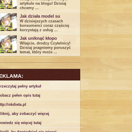
artykule na blogu! Dzisiaj
chcemy ...
Jak działa model su
W dzisiejszych czasach
konsumenci ‌coraz częściej
korzystają z usług⁤ ...
Jak uniknąć kłopo
Witajcie, drodzy Czytelnicy!
Dzisiaj pragniemy poruszyć
temat, który może ...
EKLAMA:
rzeczytaj pełny artykuł
obacz pełen opis tutaj
ttp://okdieta.pl
liknij, aby zobaczyć więcej
owiedz się więcej tutaj
ejdź, by dowiedzieć się więcej