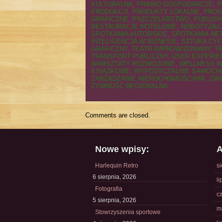
KULTURALNA
,
PRAWO GOSPODARCZE
,
P
PRODUKCJI
,
PRODUKTY LOKALNE
,
PROG
GRAFICZNE
,
PSZCZELARSTWO
,
PUBLISH
RESTAURACJE HOTELOWE
,
ROBOTYZAC
SPOTKANIA AUTORSKIE
,
SPOTKANIA N
INTELIGENCJA W BIZNESIE
,
SZTUKA CY
GRAFICZNY
,
TEATR IMPROWIZOWANY
,
T
TRANSPORT PUBLICZNY
,
USER EXPERIE
WARSZTATY ROZWOJOWE
,
WELLNESS W
KSIĄŻKOWE
,
WYPOŻYCZALNIE SAMOC
ZARZĄDZANIE NIERUCHOMOŚCIAMI
,
ZWI
ŻYWNOŚĆ REGIONALNA
Comments are closed.
Nowe wpisy:
A
Harlequin Retro
s
6 sierpnia, 2026
li
Fotografia
c
5 sierpnia, 2026
m
Stowrzyszenia sportowe