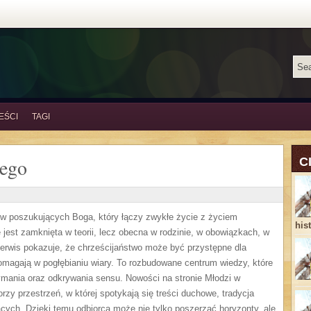
EŚCI
TAGI
cego
C
ów poszukujących Boga, który łączy zwykłe życie z życiem
his
jest zamknięta w teorii, lecz obecna w rodzinie, w obowiązkach, w
erwis pokazuje, że chrześcijaństwo może być przystępne dla
pomagają w pogłębianiu wiary. To rozbudowane centrum wiedzy, które
mania oraz odkrywania sensu. Nowości na stronie Młodzi w
orzy przestrzeń, w której spotykają się treści duchowe, tradycja
cych. Dzięki temu odbiorca może nie tylko poszerzać horyzonty, ale