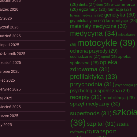
wiecień 2026
(28)
e-commerce
dieta
(27)
dom
(26)
(28)
egzaminy
(28)
farmacja
(27)
arzec 2026
genetyka
(30)
fitness medyczny
(26)
uty 2026
korepetycje
(28
gry edukacyjne
(27)
materiały medyczne
(30)
tyczeń 2026
medycyna
(34)
mieszkanie
rudzień 2025
motocykle
(39)
istopad 2025
(26)
ochrona przyrody
(29)
aździernik 2025
opieka
odchudzanie
(27)
ogród
(26)
opieka
społeczna
(28)
rzesień 2025
zdrowotna
(31)
ierpień 2025
profilaktyka
(33)
piec 2025
przychodnia
(31)
psychologia
(2
zerwiec 2025
psychologia społeczna
(29)
recepty
(31)
rehabilitacja
(28)
aj 2025
sprzęt medyczny
(30)
wiecień 2025
szkoł
superfoods
(31)
arzec 2025
(39)
szpital
(31)
sztuka
uty 2025
transport
cyfrowa
(27)