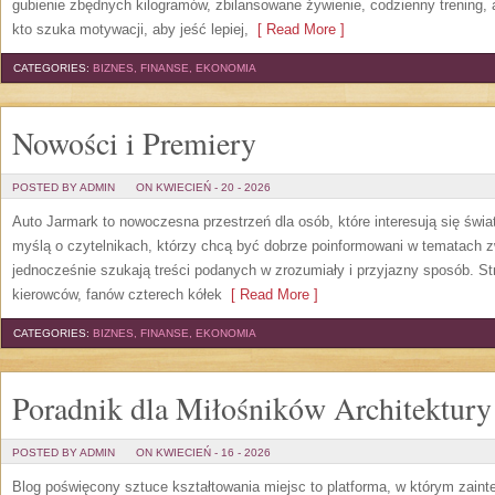
gubienie zbędnych kilogramów, zbilansowane żywienie, codzienny trening,
kto szuka motywacji, aby jeść lepiej,
[ Read More ]
CATEGORIES:
BIZNES, FINANSE, EKONOMIA
Nowości i Premiery
POSTED BY ADMIN
ON KWIECIEŃ - 20 - 2026
Auto Jarmark to nowoczesna przestrzeń dla osób, które interesują się świ
myślą o czytelnikach, którzy chcą być dobrze poinformowani w tematach z
jednocześnie szukają treści podanych w zrozumiały i przyjazny sposób. Str
kierowców, fanów czterech kółek
[ Read More ]
CATEGORIES:
BIZNES, FINANSE, EKONOMIA
Poradnik dla Miłośników Architektury
POSTED BY ADMIN
ON KWIECIEŃ - 16 - 2026
Blog poświęcony sztuce kształtowania miejsc to platforma, w którym zain