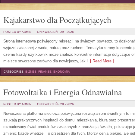
Kajakarstwo dla Początkujących
POSTED BY ADMIN
ON KWIECIEŃ - 29 - 2026
Strona internetowa poświęcony rekreacji na świeżym powietrzu to doskonałe
wyjazd związanej z wodą, naturą oraz ruchem. Tematyka strony koncentruj
czemu każdy użytkownik może znaleźć konkretne informacje dotyczące org
miejsce stworzone zarówno dla nowicjuszy, jak i
[ Read More ]
CATEGORIES:
BIZNES, FINANSE, EKONOMIA
Fotowoltaika i Energia Odnawialna
POSTED BY ADMIN
ON KWIECIEŃ - 28 - 2026
Nowoczesna platforma sieciowa poświęcona rozwiązaniom świetlnym to mie
szukają praktycznych inspiracji do domu, mieszkania, biura oraz przestrze
rozbudowany świat produktów związanych z aranżacją światła, pokazując j
zmienić każde wnętrze. To przestrzeń dla tych, którzy cenią piękno, ale j