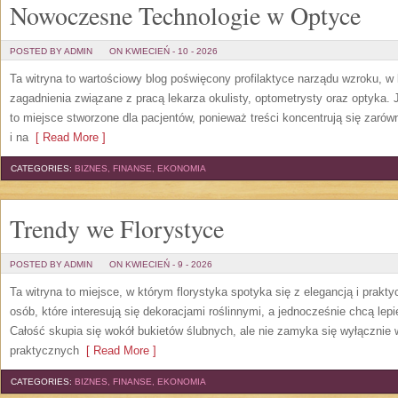
Nowoczesne Technologie w Optyce
POSTED BY ADMIN
ON KWIECIEŃ - 10 - 2026
Ta witryna to wartościowy blog poświęcony profilaktyce narządu wzroku, w
zagadnienia związane z pracą lekarza okulisty, optometrysty oraz optyka. J
to miejsce stworzone dla pacjentów, ponieważ treści koncentrują się zarówn
i na
[ Read More ]
CATEGORIES:
BIZNES, FINANSE, EKONOMIA
Trendy we Florystyce
POSTED BY ADMIN
ON KWIECIEŃ - 9 - 2026
Ta witryna to miejsce, w którym florystyka spotyka się z elegancją i prakt
osób, które interesują się dekoracjami roślinnymi, a jednocześnie chcą lep
Całość skupia się wokół bukietów ślubnych, ale nie zamyka się wyłącznie 
praktycznych
[ Read More ]
CATEGORIES:
BIZNES, FINANSE, EKONOMIA