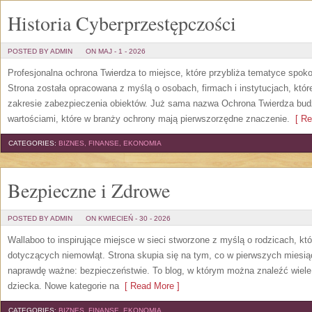
Historia Cyberprzestępczości
POSTED BY ADMIN
ON MAJ - 1 - 2026
Profesjonalna ochrona Twierdza to miejsce, które przybliża tematyce spok
Strona została opracowana z myślą o osobach, firmach i instytucjach, któr
zakresie zabezpieczenia obiektów. Już sama nazwa Ochrona Twierdza budz
wartościami, które w branży ochrony mają pierwszorzędne znaczenie.
[ Re
CATEGORIES:
BIZNES, FINANSE, EKONOMIA
Bezpieczne i Zdrowe
POSTED BY ADMIN
ON KWIECIEŃ - 30 - 2026
Wallaboo to inspirujące miejsce w sieci stworzone z myślą o rodzicach, k
dotyczących niemowląt. Strona skupia się na tym, co w pierwszych miesiąc
naprawdę ważne: bezpieczeństwie. To blog, w którym można znaleźć wiel
dziecka. Nowe kategorie na
[ Read More ]
CATEGORIES:
BIZNES, FINANSE, EKONOMIA