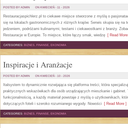
POSTED BY ADMIN
ON KWIECIEŃ - 11 - 2026
Restauracjaspichlerz.pl to ciekawe miejsce stworzone z myślą o pasjonatac
się na lokalach gastronomicznych z różnych krajów. Serwis skupia się na 
jedzeniem, podróżami kulinarnymi, testami i ciekawostkami z branży. Zobac
Restauracje w Europie. To miejsce, które łączy smak, wiedzę
[ Read More
CATEGORIES:
BIZNES, FINANSE, EKONOMIA
Inspiracje i Aranżacje
POSTED BY ADMIN
ON KWIECIEŃ - 10 - 2026
Italsystem to dynamicznie rozwijająca się platforma treści, która specjaliz
praktycznych wskazówkach dla osób urządzających mieszkanie i gabinet. To
funkcjonalnością, a każdy materiał powstaje z myślą o użytkownikach, kt
dotyczących foteli i szeroko rozumianego wygody. Nowości
[ Read More ]
CATEGORIES:
BIZNES, FINANSE, EKONOMIA