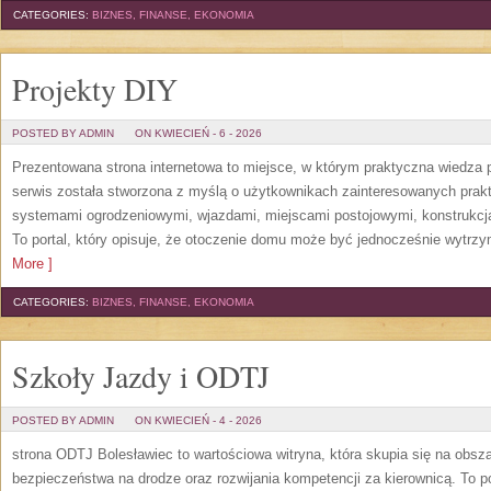
CATEGORIES:
BIZNES, FINANSE, EKONOMIA
Projekty DIY
POSTED BY ADMIN
ON KWIECIEŃ - 6 - 2026
Prezentowana strona internetowa to miejsce, w którym praktyczna wiedza p
serwis została stworzona z myślą o użytkownikach zainteresowanych pra
systemami ogrodzeniowymi, wjazdami, miejscami postojowymi, konstrukcja
To portal, który opisuje, że otoczenie domu może być jednocześnie wytrzy
More ]
CATEGORIES:
BIZNES, FINANSE, EKONOMIA
Szkoły Jazdy i ODTJ
POSTED BY ADMIN
ON KWIECIEŃ - 4 - 2026
strona ODTJ Bolesławiec to wartościowa witryna, która skupia się na obsz
bezpieczeństwa na drodze oraz rozwijania kompetencji za kierownicą. To po