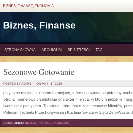
BIZNES, FINANSE, EKONOMIA
Biznes, Finanse
STRONA GŁÓWNA
ARCHIWUM
SPIS TREŚCI
TAGI
Sezonowe Gotowanie
POSTED BY ADMIN
ON MAJ - 3 - 2026
przyjazne miejsce kulinarne to miejsce, które odpowiada na potrzeby oso
Strona internetowa przedstawia charakter miejsca, w którym jedzenie mają
tworzone z pomysłem. To strona, która może zainteresować klientów, posz
Polecam Techniki Przechowywania i Kuchnia Świata w Stylu Zero-Waste. 
CATEGORIES:
BIZNES, FINANSE, EKONOMIA