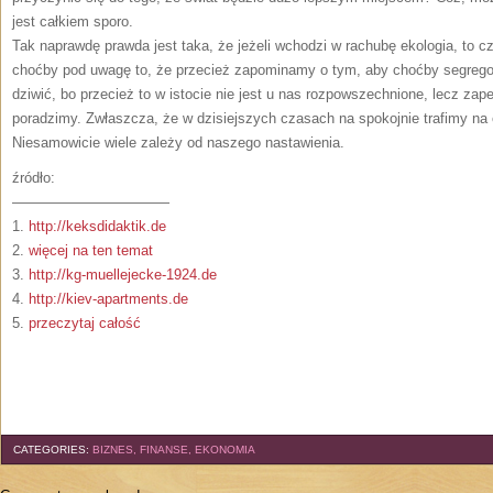
jest całkiem sporo.
Tak naprawdę prawda jest taka, że jeżeli wchodzi w rachubę ekologia, to 
choćby pod uwagę to, że przecież zapominamy o tym, aby choćby segrego
dziwić, bo przecież to w istocie nie jest u nas rozpowszechnione, lecz za
poradzimy. Zwłaszcza, że w dzisiejszych czasach na spokojnie trafimy na e
Niesamowicie wiele zależy od naszego nastawienia.
źródło:
———————————
1.
http://keksdidaktik.de
2.
więcej na ten temat
3.
http://kg-muellejecke-1924.de
4.
http://kiev-apartments.de
5.
przeczytaj całość
CATEGORIES:
BIZNES, FINANSE, EKONOMIA