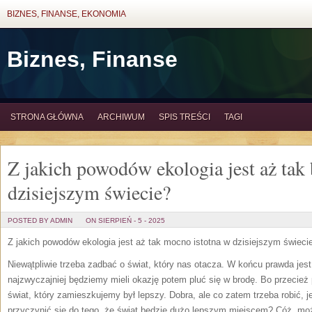
BIZNES, FINANSE, EKONOMIA
Biznes, Finanse
STRONA GŁÓWNA
ARCHIWUM
SPIS TREŚCI
TAGI
Z jakich powodów ekologia jest aż tak
dzisiejszym świecie?
POSTED BY ADMIN
ON SIERPIEŃ - 5 - 2025
Z jakich powodów ekologia jest aż tak mocno istotna w dzisiejszym świeci
Niewątpliwie trzeba zadbać o świat, który nas otacza. W końcu prawda jest 
najzwyczajniej będziemy mieli okazję potem pluć się w brodę. Bo przecie
świat, który zamieszkujemy był lepszy. Dobra, ale co zatem trzeba robić, 
przyczynić się do tego, że świat będzie dużo lepszym miejscem? Cóż, moż