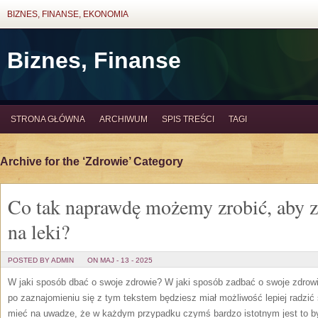
BIZNES, FINANSE, EKONOMIA
Biznes, Finanse
STRONA GŁÓWNA
ARCHIWUM
SPIS TREŚCI
TAGI
Archive for the ‘Zdrowie’ Category
Co tak naprawdę możemy zrobić, aby 
na leki?
POSTED BY ADMIN
ON MAJ - 13 - 2025
W jaki sposób dbać o swoje zdrowie? W jaki sposób zadbać o swoje zdrowi
po zaznajomieniu się z tym tekstem będziesz miał możliwość lepiej radzić
mieć na uwadze, że w każdym przypadku czymś bardzo istotnym jest to by