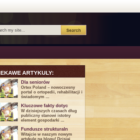
IEKAWE ARTYKULY:
Dla seniorów
Ortex Poland – nowoczesny
portal o ortopedii, rehabilitacji i
świadomym ...
Kluczowe fakty dotyc
W dzisiejszych czasach dług
publiczny stanowi istotny
element gospodarki ...
Fundusze strukturaln
Witajcie w naszym nowym
artykule na blogu! Dzisiaj