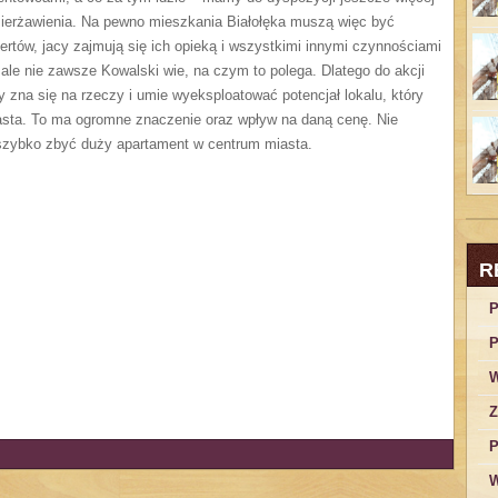
zierżawienia. Na pewno mieszkania Białołęka muszą więc być
rtów, jacy zajmują się ich opieką i wszystkimi innymi czynnościami
ale nie zawsze Kowalski wie, na czym to polega. Dlatego do akcji
y zna się na rzeczy i umie wyeksploatować potencjał lokalu, który
asta. To ma ogromne znaczenie oraz wpływ na daną cenę. Nie
 szybko zbyć duży apartament w centrum miasta.
R
P
P
W
Z
P
W