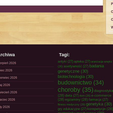
P
O
O
W
rchiwa
Tagi:
antyki
(27)
apteka
(27)
aranżacja wnętrz
ierpień 2026
badania
asertywność
(27)
(26)
piec 2026
genetyczne
(30)
biotechnologia
(30)
zerwiec 2026
budownictwo
(34)
aj 2026
choroby
(35)
diagnostyk
wiecień 2026
(28)
e-commerce
dieta
(27)
dom
(26)
(28)
egzaminy
(28)
farmacja
(27)
arzec 2026
genetyka
(30)
fitness medyczny
(26)
uty 2026
korepetycje
(28
gry edukacyjne
(27)