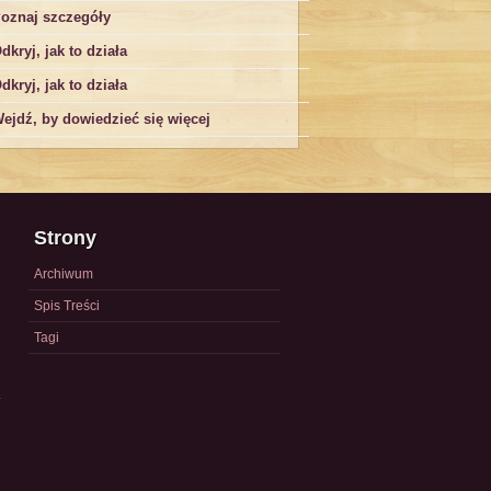
oznaj szczegóły
dkryj, jak to działa
dkryj, jak to działa
ejdź, by dowiedzieć się więcej
Strony
Archiwum
Spis Treści
Tagi
a
)