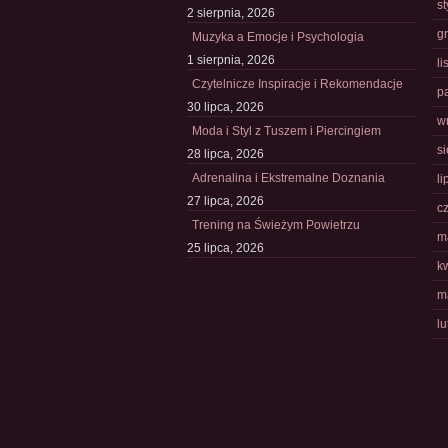
s
2 sierpnia, 2026
g
Muzyka a Emocje i Psychologia
1 sierpnia, 2026
l
Czytelnicze Inspiracje i Rekomendacje
p
30 lipca, 2026
w
Moda i Styl z Tuszem i Piercingiem
s
28 lipca, 2026
Adrenalina i Ekstremalne Doznania
li
27 lipca, 2026
c
Trening na Świeżym Powietrzu
m
25 lipca, 2026
k
m
l