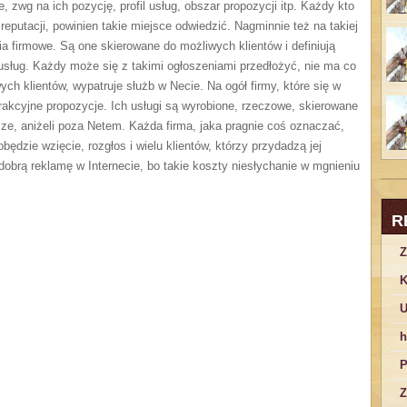
 zwg na ich pozycję, profil usług, obszar propozycji itp. Każdy kto
eputacji, powinien takie miejsce odwiedzić. Nagminnie też na takiej
a firmowe. Są one skierowane do możliwych klientów i definiują
ę usług. Każdy może się z takimi ogłoszeniami przedłożyć, nie ma co
h klientów, wypatruje służb w Necie. Na ogół firmy, które się w
rakcyjne propozycje. Ich usługi są wyrobione, rzeczowe, skierowane
ze, aniżeli poza Netem. Każda firma, jaka pragnie coś oznaczać,
ędzie wzięcie, rozgłos i wielu klientów, którzy przydadzą jej
brą reklamę w Internecie, bo takie koszty niesłychanie w mgnieniu
R
Z
K
U
h
P
Z