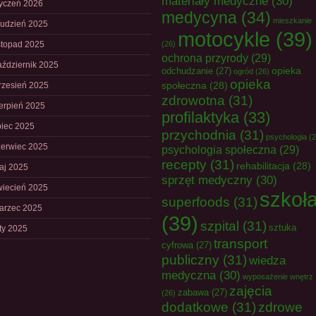
materiały medyczne
(30)
tyczeń 2026
medycyna
(34)
mieszkanie
rudzień 2025
motocykle
(39)
istopad 2025
(26)
ochrona przyrody
(29)
aździernik 2025
opieka
odchudzanie
(27)
ogród
(26)
opieka
społeczna
(28)
rzesień 2025
zdrowotna
(31)
ierpień 2025
profilaktyka
(33)
piec 2025
przychodnia
(31)
psychologia
(2
zerwiec 2025
psychologia społeczna
(29)
recepty
(31)
rehabilitacja
(28)
aj 2025
sprzęt medyczny
(30)
wiecień 2025
szkoł
superfoods
(31)
arzec 2025
(39)
szpital
(31)
sztuka
uty 2025
transport
cyfrowa
(27)
publiczny
(31)
wiedza
medyczna
(30)
wyposażenie wnętrz
zajęcia
zabawa
(27)
(26)
dodatkowe
(31)
zdrowe