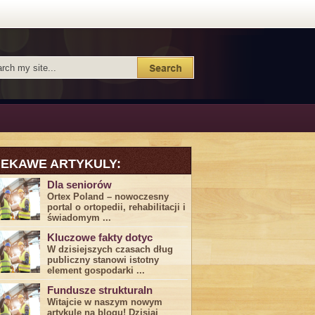
IEKAWE ARTYKULY:
Dla seniorów
Ortex Poland – nowoczesny
portal o ortopedii, rehabilitacji i
świadomym ...
Kluczowe fakty dotyc
W dzisiejszych czasach dług
publiczny stanowi istotny
element gospodarki ...
Fundusze strukturaln
Witajcie w naszym nowym
artykule na blogu! Dzisiaj