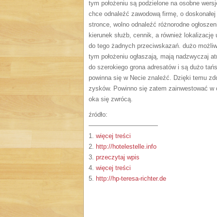
tym położeniu są podzielone na osobne wersje,
chce odnaleźć zawodową firmę, o doskonałej r
stronce, wolno odnaleźć różnorodne ogłoszeni
kierunek służb, cennik, a również lokalizacj
do tego żadnych przeciwskazań. dużo możliwyc
tym położeniu ogłaszają, mają nadzwyczaj at
do szerokiego grona adresatów i są dużo tańs
powinna się w Necie znaleźć. Dzięki temu zdob
zysków. Powinno się zatem zainwestować w do
oka się zwrócą.
źródło:
———————————
1.
więcej treści
2.
http://hotelestelle.info
3.
przeczytaj wpis
4.
więcej treści
5.
http://hp-teresa-richter.de