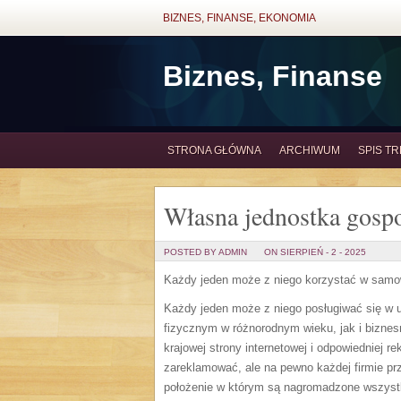
BIZNES, FINANSE, EKONOMIA
Biznes, Finanse
STRONA GŁÓWNA
ARCHIWUM
SPIS TR
Własna jednostka gospo
POSTED BY ADMIN
ON SIERPIEŃ - 2 - 2025
Każdy jeden może z niego korzystać w samo
Każdy jeden może z niego posługiwać się w
fizycznym w różnorodnym wieku, jak i bizne
krajowej strony internetowej i odpowiedniej 
zareklamować, ale na pewno każdej firmie prz
położenie w którym są nagromadzone wszystki