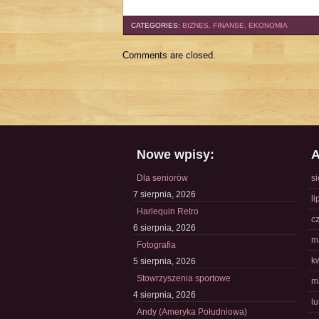
CATEGORIES:
BIZNES, FINANSE, EKONOMIA
Comments are closed.
Nowe wpisy:
A
Dla seniorów
s
7 sierpnia, 2026
li
Harlequin Retro
c
6 sierpnia, 2026
m
Fotografia
k
5 sierpnia, 2026
Stowrzyszenia sportowe
m
4 sierpnia, 2026
l
Andy (Ameryka Południowa)