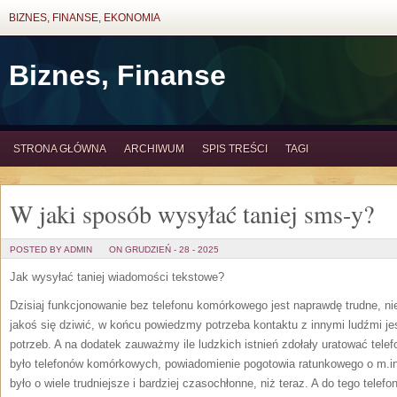
BIZNES, FINANSE, EKONOMIA
Biznes, Finanse
STRONA GŁÓWNA
ARCHIWUM
SPIS TREŚCI
TAGI
W jaki sposób wysyłać taniej sms-y?
POSTED BY ADMIN
ON GRUDZIEŃ - 28 - 2025
Jak wysyłać taniej wiadomości tekstowe?
Dzisiaj funkcjonowanie bez telefonu komórkowego jest naprawdę trudne, n
jakoś się dziwić, w końcu powiedzmy potrzeba kontaktu z innymi ludźmi jest
potrzeb. A na dodatek zauważmy ile ludzkich istnień zdołały uratować tele
było telefonów komórkowych, powiadomienie pogotowia ratunkowego o m
było o wiele trudniejsze i bardziej czasochłonne, niż teraz. A do tego tel