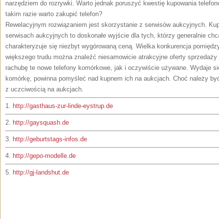
narzędziem do rozrywki. Warto jednak poruszyć kwestię kupowania telef
takim razie warto zakupić telefon?
Rewelacyjnym rozwiązaniem jest skorzystanie z serwisów aukcyjnych. Kup
serwisach aukcyjnych to doskonałe wyjście dla tych, którzy generalnie chcą
charakteryzuje się niezbyt wygórowaną ceną. Wielka konkurencja pomiędz
większego trudu można znaleźć niesamowicie atrakcyjne oferty sprzedaży 
rachubę te nowe telefony komórkowe, jak i oczywiście używane. Wydaje się
komórkę, powinna pomyśleć nad kupnem ich na aukcjach. Choć należy być
z uczciwością na aukcjach.
1.
http://gasthaus-zur-linde-eystrup.de
2.
http://gaysquash.de
3.
http://geburtstags-infos.de
4.
http://gepo-modelle.de
5.
http://gj-landshut.de