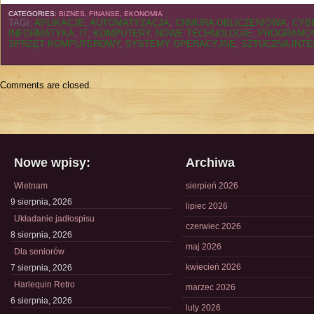
CATEGORIES:
BIZNES, FINANSE, EKONOMIA
TAGI:
APLIKACJE
,
AUTOMATYZACJA
,
CHMURA OBLICZENIOWA
,
CYB
INFORMATYKA
,
IT
,
KOMPUTERY
,
NOWE TECHNOLOGIE
,
PROGRAMO
SPRZĘT KOMPUTEROWY
,
SYSTEMY OPERACYJNE
,
SZTUCZNA INTE
Comments are closed.
Nowe wpisy:
Archiwa
Wietnam
sierpień 2026
9 sierpnia, 2026
lipiec 2026
Układanie jadłospisu
czerwiec 2026
8 sierpnia, 2026
maj 2026
Dla seniorów
kwiecień 2026
7 sierpnia, 2026
Harlequin Retro
marzec 2026
6 sierpnia, 2026
luty 2026