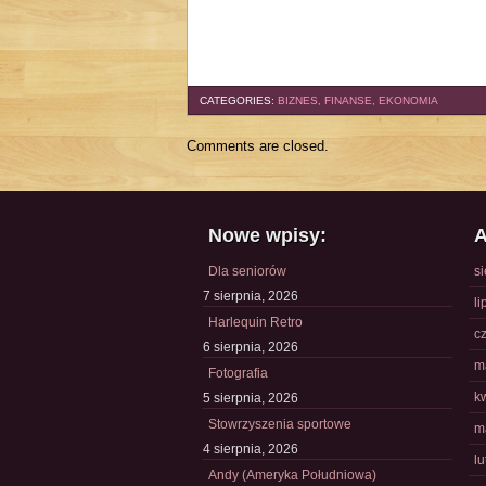
CATEGORIES:
BIZNES, FINANSE, EKONOMIA
Comments are closed.
Nowe wpisy:
A
Dla seniorów
s
7 sierpnia, 2026
li
Harlequin Retro
c
6 sierpnia, 2026
m
Fotografia
k
5 sierpnia, 2026
Stowrzyszenia sportowe
m
4 sierpnia, 2026
l
Andy (Ameryka Południowa)