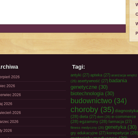
W
O
W
P
rchiwa
Tagi:
antyki
(27)
apteka
(27)
aranżacja wnętrz
ierpień 2026
badania
asertywność
(27)
(26)
piec 2026
genetyczne
(30)
biotechnologia
(30)
zerwiec 2026
budownictwo
(34)
aj 2026
choroby
(35)
diagnostyk
wiecień 2026
(28)
e-commerce
dieta
(27)
dom
(26)
(28)
egzaminy
(28)
farmacja
(27)
arzec 2026
genetyka
(30)
fitness medyczny
(26)
uty 2026
korepetycje
(28
gry edukacyjne
(27)