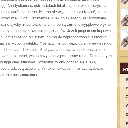
gę. Niesłychanie często w takich lokalizacjach, wolno liczyć na
 drugi wyrób za darmo. Nie ma się więc czemu zadziwiać, że takie
 przez wielu ludzi. Przeważnie w takich sklepach jest spotykana
żądane byłoby importować ubrania, bo są tam one wyjątkowo piękne,
znanych na całym świecie projektantów. Jeżeli pragnie się kupować
iej jest zapoznać się z tym, co ma do zaproponowania hurtownia
lgachny wybór produktu. Można w niej odnaleźć ubrania we wszelkich
i odcieniach. Taka odzież używana hurtownia, spełni wszelakie
two sztuk ubrań, wolno pozyskać zgoła istotny rabat. Domeną tych
zyciąga chęć klientów. Pożądane byłoby poznać się z taką
sklepy z odzieżą używaną. W takich sklepach można znajdować
R
 zostaje bez znaczenia.
K
P
Z
W
O
P