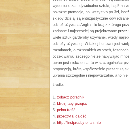
wycenione za indywidualne sztuki, bądź na wa
pokaźne promocje, np. wszystko po 3zł, bądź
sklepy dzisiaj są entuzjastycznie odwiedzane
odzież używana Anglia. To kraj z którego po
zadbane i najczęściej są projektowane przez 
wiele sztuk garderoby używanej, wtedy najlep
odzieży używanej. W takiej hurtowni jest wie
rozmiarach, o różnorakich wzorach, fasonach 
oczekiwania, szczególnie że nabywając mnós
ubrań jest niska cena, to w szczególności pr
propozycją, którą współcześnie prezentują 
ubrania szczególne i niepowtarzalne, a to nie
źródło:
———————————
1.
zobacz poradnik
2.
kliknij aby przejść
3.
pełna treść
4.
przeczytaj całość
5.
http://firstpresbyterian.info