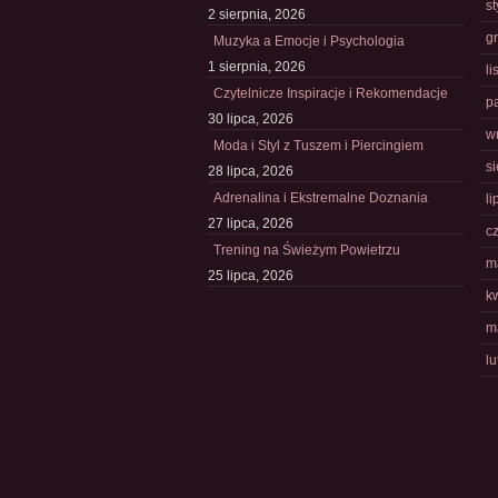
s
2 sierpnia, 2026
g
Muzyka a Emocje i Psychologia
1 sierpnia, 2026
l
Czytelnicze Inspiracje i Rekomendacje
p
30 lipca, 2026
w
Moda i Styl z Tuszem i Piercingiem
s
28 lipca, 2026
Adrenalina i Ekstremalne Doznania
li
27 lipca, 2026
c
Trening na Świeżym Powietrzu
m
25 lipca, 2026
k
m
l