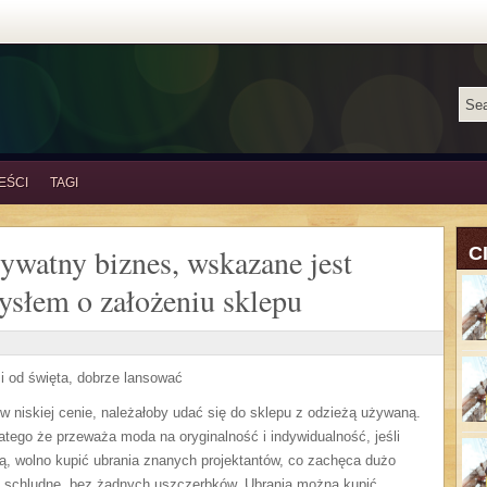
EŚCI
TAGI
ywatny biznes, wskazane jest
C
ysłem o założeniu sklepu
 i od święta, dobrze lansować
w niskiej cenie, należałoby udać się do sklepu z odzieżą używaną.
latego że przeważa moda na oryginalność i indywidualność, jeśli
ą, wolno kupić ubrania znanych projektantów, co zachęca dużo
 schludne, bez żadnych uszczerbków. Ubrania można kupić