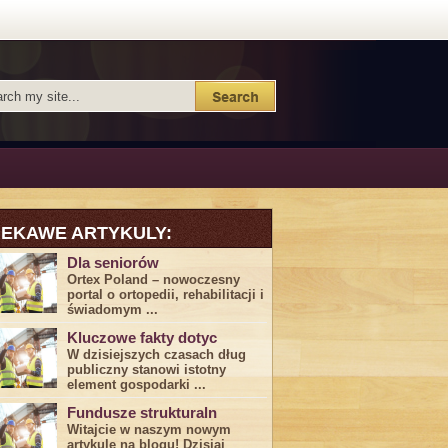
IEKAWE ARTYKULY:
Dla seniorów
Ortex Poland – nowoczesny
portal o ortopedii, rehabilitacji i
świadomym ...
Kluczowe fakty dotyc
W dzisiejszych czasach dług
publiczny stanowi istotny
element gospodarki ...
Fundusze strukturaln
Witajcie w naszym nowym
artykule na blogu! Dzisiaj