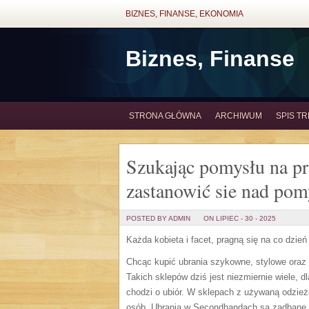
BIZNES, FINANSE, EKONOMIA
Biznes, Finanse
STRONA GŁÓWNA
ARCHIWUM
SPIS TR
Szukając pomysłu na pr
zastanowić sie nad pom
POSTED BY ADMIN
ON LIPIEC - 30 - 2025
Każda kobieta i facet, pragną się na co dzień
Chcąc kupić ubrania szykowne, stylowe oraz 
Takich sklepów dziś jest niezmiernie wiele, d
chodzi o ubiór. W sklepach z używaną odzież
osób. Ubrania w Secondhandach są zadbane,