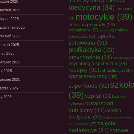
materiały medyczne
(30)
tyczeń 2026
medycyna
(34)
mieszkanie
rudzień 2025
motocykle
(39)
istopad 2025
(26)
ochrona przyrody
(29)
aździernik 2025
opieka
odchudzanie
(27)
ogród
(26)
opieka
społeczna
(28)
rzesień 2025
zdrowotna
(31)
ierpień 2025
profilaktyka
(33)
piec 2025
przychodnia
(31)
psychologia
(2
zerwiec 2025
psychologia społeczna
(29)
recepty
(31)
rehabilitacja
(28)
aj 2025
sprzęt medyczny
(30)
wiecień 2025
szkoł
superfoods
(31)
arzec 2025
(39)
szpital
(31)
sztuka
uty 2025
transport
cyfrowa
(27)
publiczny
(31)
wiedza
medyczna
(30)
wyposażenie wnętrz
zajęcia
zabawa
(27)
(26)
dodatkowe
(31)
zdrowe