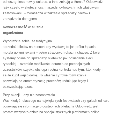
odnoszą niesamowity sukces, a inne znikają w tłumie? Odpowiedź
leży często w skuteczności narzędzi cyfrowych i ich właściwym
zastosowaniu – zwłaszcza w zakresie sprzedaży biletów i
zarządzania dostępem.
Nowoczesność w służbie
organizatora
Wyobraźcie sobie, że tradycyjna
sprzedaż biletów na koncert czy wystawę to jak próba łapania
motyla gołymi rękami – pełno straconych okazji i chaosu. Z kolei
systemy online do sprzedaży biletów to jak posiadanie sieci
rybackiej – szerokie możliwości dotarcia do potencjalnych
uczestników, szybka obsługa i pełna kontrola nad tym, kto, kiedy i
za ile kupił wejściówkę. To właśnie cyfrowe rozwiązania
pozwalają na automatyzację procesów, redukując błędy i
oszczędzając czas.
Przy okazji – czy nie zastanawiało
Was kiedyś, dlaczego na największych festiwalach czy galach od razu
pojawiają się informacje o dostępnych biletach? Odpowiedź jest
prosta: wszystko działa na specjalistycznych platformach online.