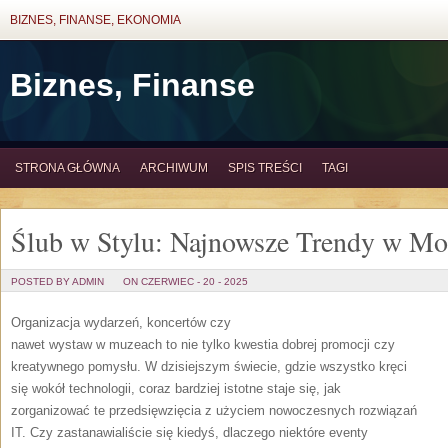
BIZNES, FINANSE, EKONOMIA
Biznes, Finanse
STRONA GŁÓWNA
ARCHIWUM
SPIS TREŚCI
TAGI
Ślub w Stylu: Najnowsze Trendy w Mo
POSTED BY ADMIN
ON CZERWIEC - 20 - 2025
Organizacja wydarzeń, koncertów czy
nawet wystaw w muzeach to nie tylko kwestia dobrej promocji czy
kreatywnego pomysłu. W dzisiejszym świecie, gdzie wszystko kręci
się wokół technologii, coraz bardziej istotne staje się, jak
zorganizować te przedsięwzięcia z użyciem nowoczesnych rozwiązań
IT. Czy zastanawialiście się kiedyś, dlaczego niektóre eventy