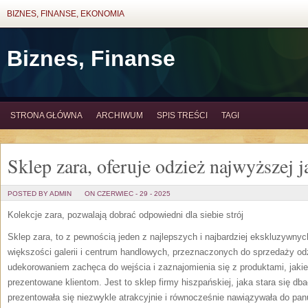
BIZNES, FINANSE, EKONOMIA
Biznes, Finanse
STRONA GŁÓWNA
ARCHIWUM
SPIS TREŚCI
TAGI
Sklep zara, oferuje odzież najwyższej j
POSTED BY ADMIN
ON CZERWIEC - 29 - 2025
Kolekcje zara, pozwalają dobrać odpowiedni dla siebie strój
Sklep zara, to z pewnością jeden z najlepszych i najbardziej ekskluzywnyc
większości galerii i centrum handlowych, przeznaczonych do sprzedaży odz
udekorowaniem zachęca do wejścia i zaznajomienia się z produktami, jakie
prezentowane klientom. Jest to sklep firmy hiszpańskiej, jaka stara się db
prezentowała się niezwykle atrakcyjnie i równocześnie nawiązywała do pa