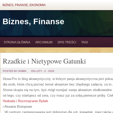
BIZNES, FINANSE, EKONOMIA
Biznes, Finanse
STRONA GŁÓWNA
ARCHIWUM
SPIS TREŚCI
TAGI
Rzadkie i Nietypowe Gatunki
POSTED BY ADMIN
ON LUTY - 2 - 2026
Akwa-Pro to blog akwarystyczny, w którym pasja akwarystyczna jest pokaz
dla osób, które chcą poznać temat akwarium bez zbędnego zadęcia, za to 
Strona skupia się na tym, byś mógł rozwijać swoje akwarium słodkowodne 
od tego, czy startujesz od zera, czy masz już za sobą pierwsze próby. Cie
Hodowla i Rozmnażanie Rybek
i Akwaria Biotopowe
. W centrum zainteresowania jest dobrostan dla ryb, krewetek, mięczaków 