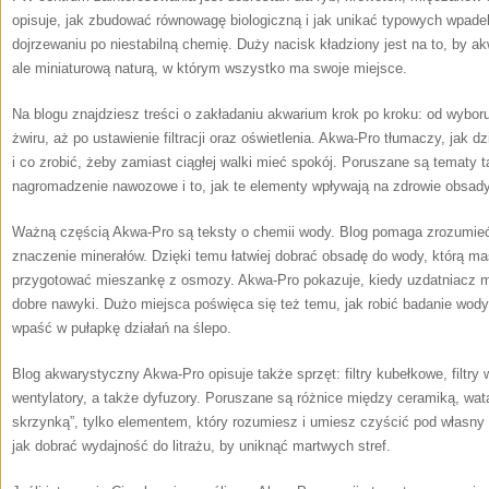
opisuje, jak zbudować równowagę biologiczną i jak unikać typowych wpadek,
dojrzewaniu po niestabilną chemię. Duży nacisk kładziony jest na to, by a
ale miniaturową naturą, w którym wszystko ma swoje miejsce.
Na blogu znajdziesz treści o zakładaniu akwarium krok po kroku: od wyboru
żwiru, aż po ustawienie filtracji oraz oświetlenia. Akwa-Pro tłumaczy, jak dz
i co zrobić, żeby zamiast ciągłej walki mieć spokój. Poruszane są tematy ta
nagromadzenie nawozowe i to, jak te elementy wpływają na zdrowie obsady
Ważną częścią Akwa-Pro są teksty o chemii wody. Blog pomaga zrozumieć
znaczenie minerałów. Dzięki temu łatwiej dobrać obsadę do wody, którą ma
przygotować mieszankę z osmozy. Akwa-Pro pokazuje, kiedy uzdatniacz ma
dobre nawyki. Dużo miejsca poświęca się też temu, jak robić badanie wody i
wpaść w pułapkę działań na ślepo.
Blog akwarystyczny Akwa-Pro opisuje także sprzęt: filtry kubełkowe, filtry
wentylatory, a także dyfuzory. Poruszane są różnice między ceramiką, watą 
skrzynką”, tylko elementem, który rozumiesz i umiesz czyścić pod własny 
jak dobrać wydajność do litrażu, by uniknąć martwych stref.