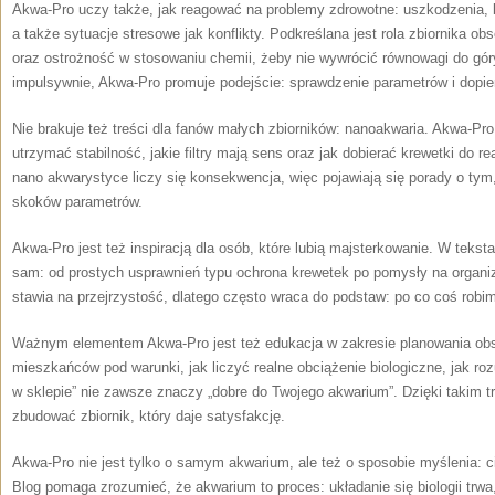
Akwa-Pro uczy także, jak reagować na problemy zdrowotne: uszkodzenia, bi
a także sytuacje stresowe jak konflikty. Podkreślana jest rola zbiornika o
oraz ostrożność w stosowaniu chemii, żeby nie wywrócić równowagi do gór
impulsywnie, Akwa-Pro promuje podejście: sprawdzenie parametrów i dopi
Nie brakuje też treści dla fanów małych zbiorników: nanoakwaria. Akwa-Pro 
utrzymać stabilność, jakie filtry mają sens oraz jak dobierać krewetki do r
nano akwarystyce liczy się konsekwencja, więc pojawiają się porady o tym
skoków parametrów.
Akwa-Pro jest też inspiracją dla osób, które lubią majsterkowanie. W tekst
sam: od prostych usprawnień typu ochrona krewetek po pomysły na organi
stawia na przejrzystość, dlatego często wraca do podstaw: po co coś robimy
Ważnym elementem Akwa-Pro jest też edukacja w zakresie planowania obsa
mieszkańców pod warunki, jak liczyć realne obciążenie biologiczne, jak roz
w sklepie” nie zawsze znaczy „dobre do Twojego akwarium”. Dzięki takim tre
zbudować zbiornik, który daje satysfakcję.
Akwa-Pro nie jest tylko o samym akwarium, ale też o sposobie myślenia: ci
Blog pomaga zrozumieć, że akwarium to proces: układanie się biologii trwa