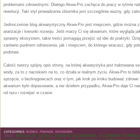
problemami zdrowotnymi. Dlatego Akwa-Pro zachęca do pracy w rytmie natu
rewolucji. Taki styl prowadzenia zbiornika jest szczególnie ważny, gdy zależ
Jednocześnie blog akwarystyczny Akwa-Pro jest miejscem, gdzie można zn
aranżacje i kierunki rozwoju. Jeśli marzy Ci się akwarium, które wygląda ja
sprawny ekosystem, takie treści pomagają przejść od idei do praktyki. Dz
zarówno punktem odniesienia, jak i miejscem, do którego wracasz, gdy po
podstaw.
Całość tworzy spójny opis strony, na której akwarystyka jest traktowana ser
wody, za to z naciskiem na to, co działa w realnym życiu. Akwa-Pro to bibl
sprzęcie, o bezkręgowcach oraz o tym, jak krok po kroku budować zdrowe 
akwarium było dopasowane, a nie dziełem przypadku, Akwa-Pro daje Ci na
od razu i rozwijać w czasie.
CATEGORIES:
BIZNES, FINANSE, EKONOMIA
TAGI:
BIEGACZE
,
DZIECI
,
EDUKACJA DOMOWA
,
EGZAMINY
,
FORMUŁ