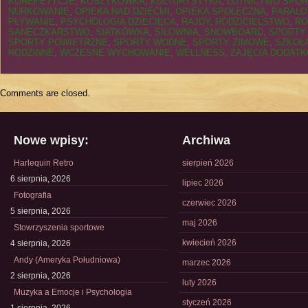
KOREPETYCJE
,
KOSZYKÓWKA
,
KULTURYSTYKA
,
LOTNICTWO SPO
NURKOWANIE
,
OPIEKA NAD DZIEĆMI
,
OPIEKA SPOŁECZNA
,
PARALO
PŁYWANIE
,
PSYCHOLOGIA DZIECIĘCA
,
RAJDY
,
RODZICIELSTWO
,
RO
SANECZKARSTWO
,
SIATKÓWKA
,
SIŁOWNIA
,
SNOWBOARD
,
SPORTY
SPORTY POWIETRZNE
,
SPORTY WODNE
,
SPORTY ZIMOWE
,
SZKOŁ
RODZINNE
,
WCZESNE WYCHOWANIE
,
WELLNESS
,
ZAJĘCIA DODAT
Comments are closed.
Nowe wpisy:
Archiwa
Harlequin Retro
sierpień 2026
6 sierpnia, 2026
lipiec 2026
Fotografia
czerwiec 2026
5 sierpnia, 2026
maj 2026
Stowrzyszenia sportowe
kwiecień 2026
4 sierpnia, 2026
Andy (Ameryka Południowa)
marzec 2026
2 sierpnia, 2026
luty 2026
Muzyka a Emocje i Psychologia
styczeń 2026