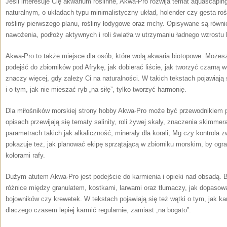
Jeśli interesuje Cię akwarium roślinne, Akwa-Pro rozwija temat aquascapingu
naturalnym, o układach typu minimalistyczny układ, holender czy gęsta roś
rośliny pierwszego planu, rośliny łodygowe oraz mchy. Opisywane są równi
nawożenia, podłoży aktywnych i roli światła w utrzymaniu ładnego wzrostu 
Akwa-Pro to także miejsce dla osób, które wolą akwaria biotopowe. Możesz 
podejść do zbiorników pod Afrykę, jak dobierać liście, jak tworzyć czarną
znaczy więcej, gdy zależy Ci na naturalności. W takich tekstach pojawiają
i o tym, jak nie mieszać ryb „na siłę”, tylko tworzyć harmonię.
Dla miłośników morskiej strony hobby Akwa-Pro może być przewodnikiem 
opisach przewijają się tematy salinity, roli żywej skały, znaczenia skimme
parametrach takich jak alkaliczność, minerały dla korali, Mg czy kontrol
pokazuje też, jak planować ekipę sprzątającą w zbiorniku morskim, by ogra
kolorami rafy.
Dużym atutem Akwa-Pro jest podejście do karmienia i opieki nad obsadą. B
różnice między granulatem, kostkami, larwami oraz tłumaczy, jak dopasow
bojowników czy krewetek. W tekstach pojawiają się też wątki o tym, jak karm
dlaczego czasem lepiej karmić regularnie, zamiast „na bogato”.