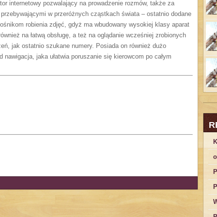
or internetowy pozwalający na prowadzenie rozmów, także za
przebywającymi w przeróżnych cząstkach świata – ostatnio dodane
ośnikom robienia zdjęć, gdyż ma wbudowany wysokiej klasy aparat
ównież na łatwą obsługę, a też na oglądanie wcześniej zrobionych
łączeń, jak ostatnio szukane numery. Posiada on również dużo
ład nawigacja, jaka ułatwia poruszanie się kierowcom po całym
R
K
o
P
P
W
P