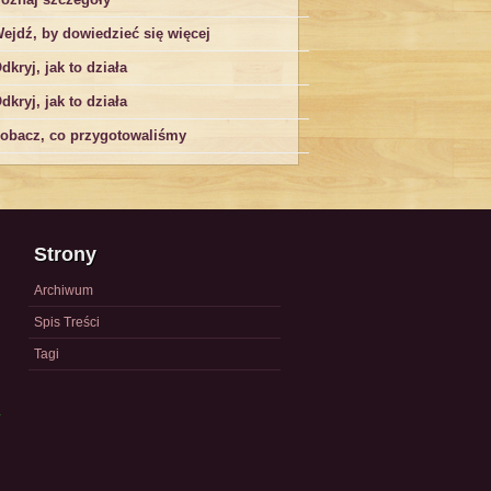
ejdź, by dowiedzieć się więcej
dkryj, jak to działa
dkryj, jak to działa
obacz, co przygotowaliśmy
Strony
Archiwum
Spis Treści
Tagi
a
)