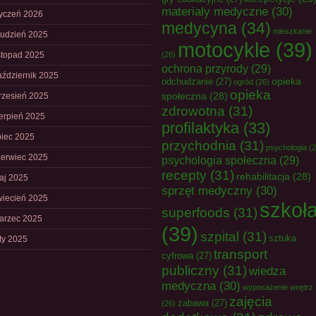
materiały medyczne
(30)
tyczeń 2026
medycyna
(34)
mieszkanie
rudzień 2025
motocykle
(39)
istopad 2025
(26)
ochrona przyrody
(29)
aździernik 2025
opieka
odchudzanie
(27)
ogród
(26)
opieka
społeczna
(28)
rzesień 2025
zdrowotna
(31)
ierpień 2025
profilaktyka
(33)
piec 2025
przychodnia
(31)
psychologia
(2
zerwiec 2025
psychologia społeczna
(29)
recepty
(31)
rehabilitacja
(28)
aj 2025
sprzęt medyczny
(30)
wiecień 2025
szkoł
superfoods
(31)
arzec 2025
(39)
szpital
(31)
sztuka
uty 2025
transport
cyfrowa
(27)
publiczny
(31)
wiedza
medyczna
(30)
wyposażenie wnętrz
zajęcia
zabawa
(27)
(26)