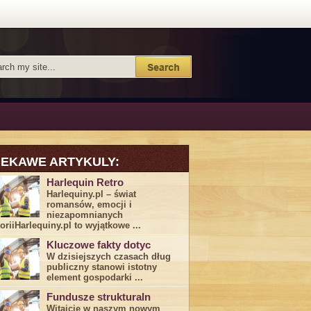
IEKAWE ARTYKULY:
Harlequin Retro
Harlequiny.pl – świat
romansów, emocji i
niezapomnianych
toriiHarlequiny.pl to wyjątkowe ...
Kluczowe fakty dotyc
W dzisiejszych czasach dług
publiczny stanowi istotny
element gospodarki ...
Fundusze strukturaln
Witajcie w naszym nowym