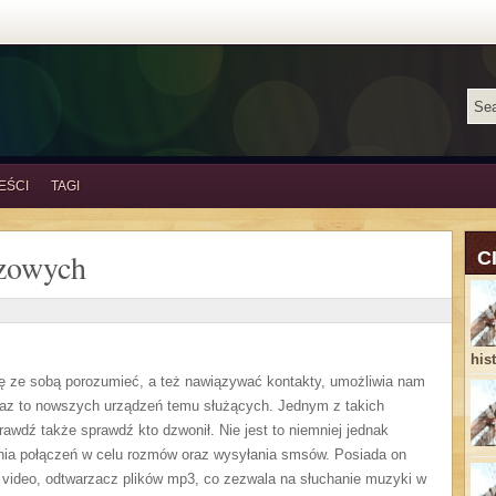
EŚCI
TAGI
azowych
C
his
ię ze sobą porozumieć, a też nawiązywać kontakty, umożliwia nam
oraz to nowszych urządzeń temu służących. Jednym z takich
rawdź także sprawdź kto dzwonił. Nie jest to niemniej jednak
ania połączeń w celu rozmów oraz wysyłania smsów. Posiada on
a video, odtwarzacz plików mp3, co zezwala na słuchanie muzyki w