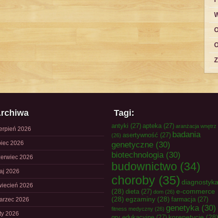
W
O
O
Z
rchiwa
Tagi:
antyki
(27)
apteka
(27)
aranżacja wnętrz
ierpień 2026
badania
asertywność
(27)
(26)
piec 2026
genetyczne
(30)
biotechnologia
(30)
zerwiec 2026
budownictwo
(34)
aj 2026
choroby
(35)
diagnostyk
wiecień 2026
(28)
e-commerce
dieta
(27)
dom
(26)
(28)
egzaminy
(28)
farmacja
(27)
arzec 2026
genetyka
(30)
fitness medyczny
(26)
uty 2026
korepetycje
(28
gry edukacyjne
(27)