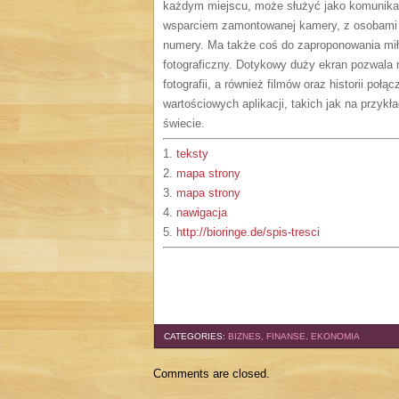
każdym miejscu, może służyć jako komunikat
wsparciem zamontowanej kamery, z osobami 
numery. Ma także coś do zaproponowania mił
fotograficzny. Dotykowy duży ekran pozwala r
fotografii, a również filmów oraz historii po
wartościowych aplikacji, takich jak na przyk
świecie.
1.
teksty
2.
mapa strony
3.
mapa strony
4.
nawigacja
5.
http://bioringe.de/spis-tresci
CATEGORIES:
BIZNES, FINANSE, EKONOMIA
Comments are closed.