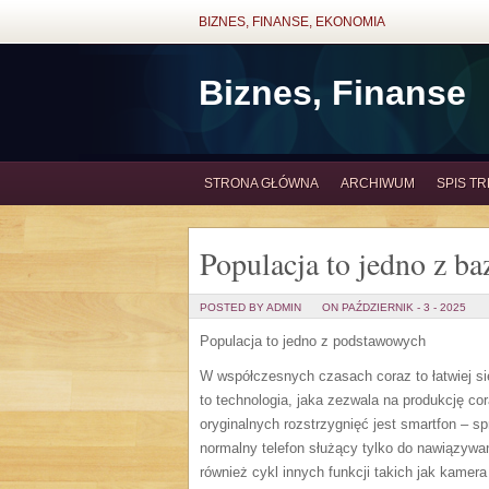
BIZNES, FINANSE, EKONOMIA
Biznes, Finanse
STRONA GŁÓWNA
ARCHIWUM
SPIS TR
Populacja to jedno z b
POSTED BY ADMIN
ON PAŹDZIERNIK - 3 - 2025
Populacja to jedno z podstawowych
W współczesnych czasach coraz to łatwiej s
to technologia, jaka zezwala na produkcję c
oryginalnych rozstrzygnięć jest smartfon – sp
normalny telefon służący tylko do nawiązyw
również cykl innych funkcji takich jak kamer