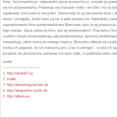
firmę. Jej kompetencje i odpowiedni sprzęt przewoźniczy, zezwala jej prawi
się ich przeprowadzką. Proponuje ona transport mebli i nie tylko, ma na t
zapakować rzeczywiście wszystko. Samochody te są niezmiernie duże i o
atesty i przeglądy, dzięki temu są też w pełni bezpieczne. Należałoby zai
zaproponowania firma przeprowadzkowa Warszawa, jako że jej propozycja ist
tego rodzaju. Sporą zaletą tej firmy, jest jej profesjonalizm. Pracownicy fi
szybkim tempie przeprowadzają całą przeprowadzkę, wynoszą umeblowanie,
transportują i pilnie noszą do nowego miejsca. Wszystko odbywa się szybko,
trzeba ich poganiać, bo ich maksymą jest „czas to pieniądz”, co jest ich s
przejdzie nie dostrzeżona, ponieważ ma dużo zalet, co podkreśla wielu za
źródło:
———————————
1.
http://aikido67.eu
2.
źródło
3.
http://aktionstag-aachen.de
4.
http://akupunktur-ryvkin.de
5.
http://albera.eu