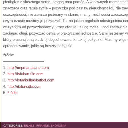
pieniądze z słusznego serca, pragną nam pomóc. A w pewnych momentach
znacząca oraz ratuje życie – pożyczka pod zastaw nieruchomości. Nie z
oszczędności, nie zawsze jesteśmy w stanie, mamy możliwości zaoszczęd
owym czasie musimy je pożyczyć. To, na jakich regułach udostępniona n
wszystkim od pożyczkodawcy, który oferuje usługę rodzaju pod zastaw ni
zaciągać długi, pożyczać dewiz w praktycznej jednostce. Sami jesteśmy w
który proponuje najbardziej dogodne warunki takiej pożyczki. Musimy więc 
oprocentowanie, jakie są koszty pożyczki.
źródło:
———————————
1.
http://impmartialarts.com
2.
http://isfahan-tile.com
3.
http://istanbulbasketbol.com
4.
http://italia-citta.com
5.
źródło
CATEGORIES:
BIZNES, FINANSE, EKONOMIA