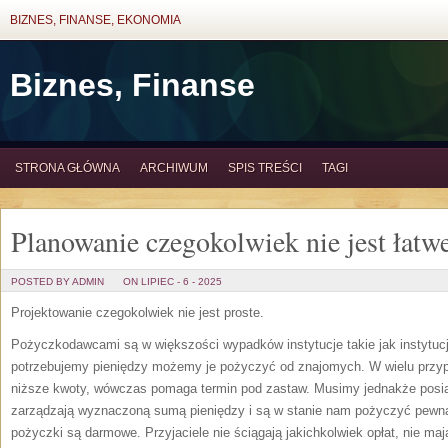
BIZNES, FINANSE, EKONOMIA
Biznes, Finanse
STRONA GŁÓWNA
ARCHIWUM
SPIS TREŚCI
TAGI
Planowanie czegokolwiek nie jest łatwe
POSTED BY ADMIN
ON LIPIEC - 6 - 2025
Projektowanie czegokolwiek nie jest proste.
Pożyczkodawcami są w większości wypadków instytucje takie jak instytucja
potrzebujemy pieniędzy możemy je pożyczyć od znajomych. W wielu przypa
niższe kwoty, wówczas pomaga termin pod zastaw. Musimy jednakże posiad
zarządzają wyznaczoną sumą pieniędzy i są w stanie nam pożyczyć pewną 
pożyczki są darmowe. Przyjaciele nie ściągają jakichkolwiek opłat, nie m