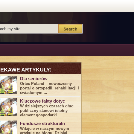
IEKAWE ARTYKULY:
Dla seniorów
Ortex Poland – nowoczesny
portal o ortopedii, rehabilitacji i
świadomym ...
Kluczowe fakty dotyc
W dzisiejszych czasach dług
publiczny stanowi istotny
element gospodarki ...
Fundusze strukturaln
Witajcie w naszym nowym
artykule na blogu! Dzisiaj