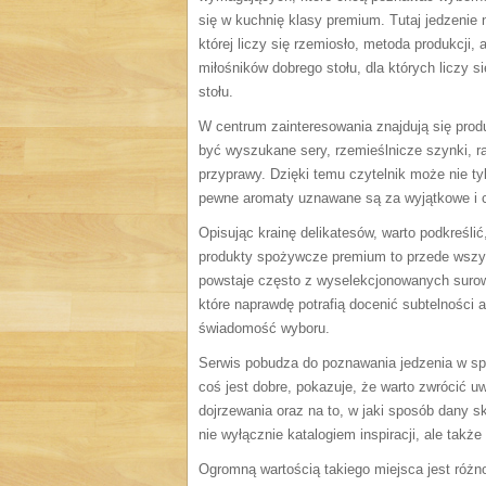
się w kuchnię klasy premium. Tutaj jedzenie 
której liczy się rzemiosło, metoda produkcji,
miłośników dobrego stołu, dla których liczy s
stołu.
W centrum zainteresowania znajdują się produ
być wyszukane sery, rzemieślnicze szynki, r
przyprawy. Dzięki temu czytelnik może nie ty
pewne aromaty uznawane są za wyjątkowe i c
Opisując krainę delikatesów, warto podkreśli
produkty spożywcze premium to przede wszys
powstaje często z wyselekcjonowanych surowc
które naprawdę potrafią docenić subtelności 
świadomość wyboru.
Serwis pobudza do poznawania jedzenia w spo
coś jest dobre, pokazuje, że warto zwrócić 
dojrzewania oraz na to, w jaki sposób dany s
nie wyłącznie katalogiem inspiracji, ale także
Ogromną wartością takiego miejsca jest różn