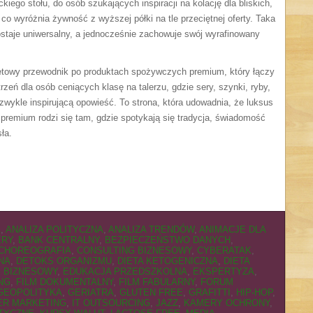
ego stołu, do osób szukających inspiracji na kolację dla bliskich,
, co wyróżnia żywność z wyższej półki na tle przeciętnej oferty. Taka
staje uniwersalny, a jednocześnie zachowuje swój wyrafinowany
netowy przewodnik po produktach spożywczych premium, który łączy
eń dla osób ceniących klasę na talerzu, gdzie sery, szynki, ryby,
ezwykle inspirującą opowieść. To strona, która udowadnia, że luksus
remium rodzi się tam, gdzie spotykają się tradycja, świadomość
ła.
A
,
ANALIZA POLITYCZNA
,
ANALIZA TRENDÓW
,
ANIMACJE DLA
ERY
,
BANK CENTRALNY
,
BEZPIECZEŃSTWO DANYCH
,
CHOREOGRAFIA
,
CONSULTING BIZNESOWY
,
CYBERATAK
,
NA
,
DETOKS ORGANIZMU
,
DIETA KETOGENICZNA
,
DIETA
G BIZNESOWY
,
EDUKACJA PRZEDSZKOLNA
,
EKSPERTYZA
,
NG
,
FILM DOKUMENTALNY
,
FILM FABULARNY
,
FORUM
GEOPOLITYKA
,
GERIATRA
,
GLUTEN FREE
,
GRAFITTI
,
HIP-HOP
,
ER MARKETING
,
IT OUTSOURCING
,
JAZZ
,
KAMERY OCHRONY
,