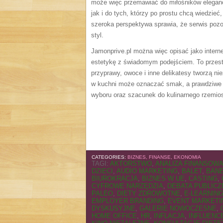
może więc przemawiać do miłośników elegancki
jak i do tych, którzy po prostu chcą wiedzieć
szeroka perspektywa sprawia, że serwis pozo
styl.
Jamonprive.pl można więc opisać jako inter
estetykę z świadomym podejściem. To przestrz
przyprawy, owoce i inne delikatesy tworzą ni
w kuchni może oznaczać smak, a prawdziwe p
wyboru oraz szacunek do kulinarnego rzemios
CATEGORIES:
BIZNES, FINANSE, EKONOMIA
TAGI:
AKTORSTWO
,
ANALIZA FINANSOW
DZIECI
,
AUDIO MARKETING
,
BALET
,
BAN
BIUROKRACJA
,
BIZNES W UE
,
CASTING
,
CYFROWE NARZĘDZIA
,
DEBATA PUBLICZ
PALEO
,
DIETY ZDROWOTNE
,
E-LEARNIN
EMPLOYER BRANDING
,
EVENT MARKETI
DYSKUSYJNE
,
GALERIE NOWOCZESNE
,
HOME OFFICE
,
HR
,
INFLACJA
,
INFLUENC