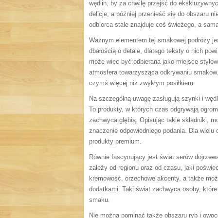
wędlin, by za chwilę przejść do ekskluzywn
delicje, a później przenieść się do obszaru
odbiorca stale znajduje coś świeżego, a sama
Ważnym elementem tej smakowej podróży jest
dbałością o detale, dlatego teksty o nich p
może więc być odbierana jako miejsce stylowe
atmosfera towarzysząca odkrywaniu smaków. To
czymś więcej niż zwykłym posiłkiem.
Na szczególną uwagę zasługują szynki i węd
To produkty, w których czas odgrywają ogromną
zachwyca głębią. Opisując takie składniki, 
znaczenie odpowiedniego podania. Dla wielu 
produkty premium.
Równie fascynujący jest świat serów dojrzew
zależy od regionu oraz od czasu, jaki pośw
kremowość, orzechowe akcenty, a także możl
dodatkami. Taki świat zachwyca osoby, które
smaku.
Nie można pominąć także obszaru ryb i owocó