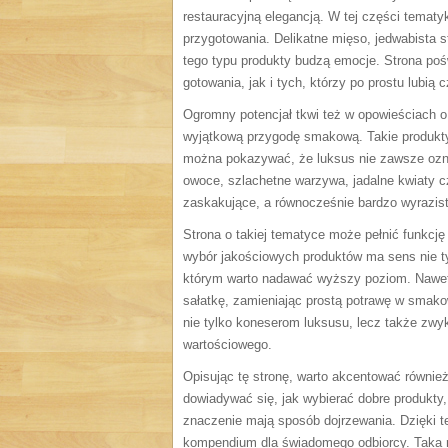
restauracyjną elegancją. W tej części tematy
przygotowania. Delikatne mięso, jedwabista s
tego typu produkty budzą emocje. Strona po
gotowania, jak i tych, którzy po prostu lubią 
Ogromny potencjał tkwi też w opowieściach o 
wyjątkową przygodę smakową. Takie produkty
można pokazywać, że luksus nie zawsze ozna
owoce, szlachetne warzywa, jadalne kwiaty 
zaskakujące, a równocześnie bardzo wyrazist
Strona o takiej tematyce może pełnić funkcję 
wybór jakościowych produktów ma sens nie ty
którym warto nadawać wyższy poziom. Nawet n
sałatkę, zamieniając prostą potrawę w smakow
nie tylko koneserom luksusu, lecz także zwy
wartościowego.
Opisując tę stronę, warto akcentować równie
dowiadywać się, jak wybierać dobre produkty,
znaczenie mają sposób dojrzewania. Dzięki tem
kompendium dla świadomego odbiorcy. Taka 