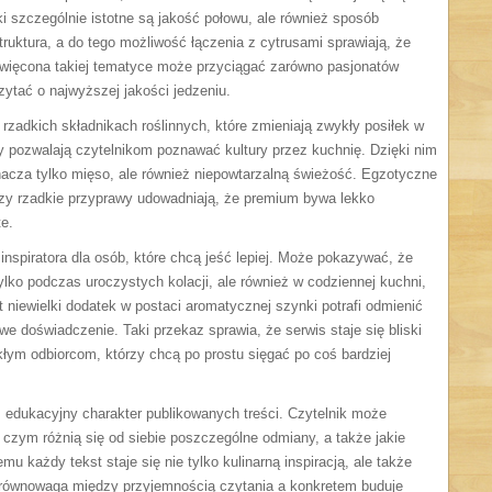
ki szczególnie istotne są jakość połowu, ale również sposób
truktura, a do tego możliwość łączenia z cytrusami sprawiają, że
święcona takiej tematyce może przyciągać zarówno pasjonatów
czytać o najwyższej jakości jedzeniu.
rzadkich składnikach roślinnych, które zmieniają zwykły posiłek w
 pozwalają czytelnikom poznawać kultury przez kuchnię. Dzięki nim
cza tylko mięso, ale również niepowtarzalną świeżość. Egzotyczne
czy rzadkie przyprawy udowadniają, że premium bywa lekko
e.
inspiratora dla osób, które chcą jeść lepiej. Może pokazywać, że
lko podczas uroczystych kolacji, ale również w codziennej kuchni,
iewielki dodatek w postaci aromatycznej szynki potrafi odmienić
e doświadczenie. Taki przekaz sprawia, że serwis staje się bliski
kłym odbiorcom, którzy chcą po prostu sięgać po coś bardziej
ż edukacyjny charakter publikowanych treści. Czytelnik może
 czym różnią się od siebie poszczególne odmiany, a także jakie
u każdy tekst staje się nie tylko kulinarną inspiracją, ale także
równowaga między przyjemnością czytania a konkretem buduje