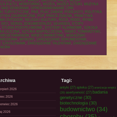
TYCZNE
,
KURSY WALUT
,
LACTOSE FREE
,
MEDIA
SCA KULTU
,
MONITORING
,
MUZEA
,
MUZEA SZTUKI
,
MUZYKA
 NAD SENIORAMI
,
OPROGRAMOWANIE CRM
,
KI TURYSTYCZNE
,
PKB
,
PLAC ZABAW
,
PODCASTY
,
POLITYKA
ITYKA ZAGRANICZNA
,
POP
,
PRACA ZDALNA
,
PRAKTYKA
MA OUTDOOR
,
RELIGIA I KULTURA
,
ROCK
,
RODO
,
RYNKI
,
SEO
,
SERIAL DOKUMENTALNY
,
SKANSEN
,
STOPY
,
STUDIA PODYPLOMOWE
,
SYSTEMY ALARMOWE
,
SZKOŁA
KA ULICZNA
,
SZTUKA WSPÓŁCZESNA
,
TANIEC TOWARZYSKI
,
,
WEGETARIANIZM
,
WIDEO MARKETING
,
WSKAŹNIKI
NARODOWA
,
WYBORY
,
ZARZĄDZANIE DOKUMENTAMI
,
E SZKOLENIAMI
,
ZARZĄDZANIE TALENTAMI
,
ZARZĄDZANIE
NIORA
rchiwa
Tagi:
antyki
(27)
apteka
(27)
aranżacja wnętrz
ierpień 2026
badania
asertywność
(27)
(26)
piec 2026
genetyczne
(30)
biotechnologia
(30)
zerwiec 2026
budownictwo
(34)
aj 2026
choroby
(35)