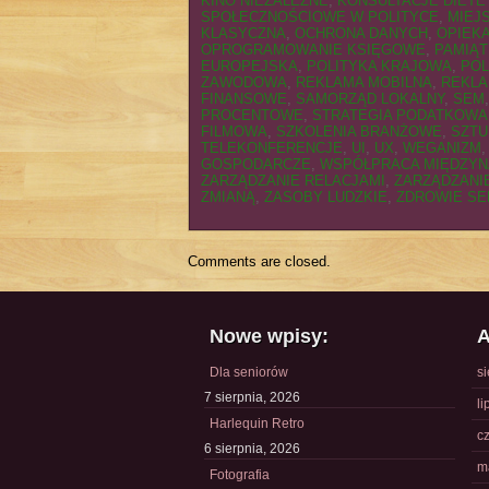
KINO NIEZALEŻNE
,
KONSULTACJE DIETE
SPOŁECZNOŚCIOWE W POLITYCE
,
MIEJ
KLASYCZNA
,
OCHRONA DANYCH
,
OPIEKA
OPROGRAMOWANIE KSIĘGOWE
,
PAMIĄT
EUROPEJSKA
,
POLITYKA KRAJOWA
,
POL
ZAWODOWA
,
REKLAMA MOBILNA
,
REKLA
FINANSOWE
,
SAMORZĄD LOKALNY
,
SEM
PROCENTOWE
,
STRATEGIA PODATKOWA
FILMOWA
,
SZKOLENIA BRANŻOWE
,
SZTU
TELEKONFERENCJE
,
UI
,
UX
,
WEGANIZM
GOSPODARCZE
,
WSPÓŁPRACA MIĘDZY
ZARZĄDZANIE RELACJAMI
,
ZARZĄDZANI
ZMIANĄ
,
ZASOBY LUDZKIE
,
ZDROWIE SE
Comments are closed.
Nowe wpisy:
A
Dla seniorów
s
7 sierpnia, 2026
li
Harlequin Retro
c
6 sierpnia, 2026
m
Fotografia