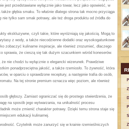
nie jest przedstawiane wyłącznie jako towar, lecz jako opowieść, w
 a także głębia smaku. To właśnie dlatego strona tak mocno przyciąga
ię nie tylko sam smak potrawy, ale też droga produktu od źródła do
kty ekskluzywne, czyli takie, które wyróżniają się jakością. Mogą to
arytasy z wody, a także niecodzienne dodatki oraz wysokogatunkowe
lko zobaczyć kulinarne inspiracje, ale również zrozumieć, dlaczego
o sprawia, że cieszą się tak dużym szacunkiem wśród koneserów.
ć, że nie chodzi tu wyłącznie o elegancki wizerunek. Prawdziwe
tkim ponadprzeciętna jakość, a także rzemiosło. To żywność, która
R
ów, w oparciu o sprawdzone receptury, a następnie trafia do osób,
P
aromatu. Na tej stronie premium oznacza więc poziom, ale również
Z
sób głębszy. Zamiast ograniczać się do prostego stwierdzenia, że
D
uwagę na sposób jego wytwarzania, na unikalność procesu
P
kładnik może zmienić charakter potrawy. Dzięki temu strona staje się
 miejscem edukacji kulinarnej.
S
orodność. Czytelnik może zanurzyć się w krainie rzemieślniczych
Z