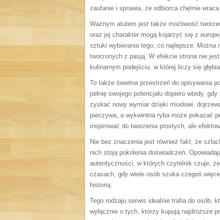
zaufanie i sprawia, że odbiorca chętnie wrac
Ważnym atutem jest także możliwość tworze
oraz jej charakter mogą kojarzyć się z europe
sztuki wybierania tego, co najlepsze. Można 
tworzonych z pasją. W efekcie strona nie jes
kulinarnym podejściu, w której liczy się głęb
To także świetna przestrzeń do opisywania 
pełnię swojego potencjału dopiero wtedy, gd
zyskać nowy wymiar dzięki miodowi, dojrze
pieczywa, a wykwintna ryba może pokazać pe
inspirować do tworzenia prostych, ale efektow
Nie bez znaczenia jest również fakt, że szlac
nich stoją pokolenia doświadczeń. Opowiadaj
autentyczności, w których czytelnik czuje,
czasach, gdy wiele osób szuka czegoś więce
historią.
Tego rodzaju serwis idealnie trafia do osób, 
wyłącznie o tych, którzy kupują najdroższe p