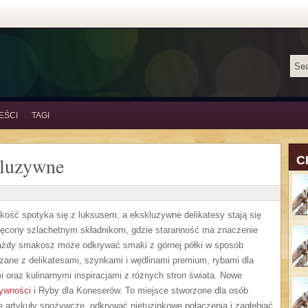
EŚCI
TAGI
kluzywne
C
jakość spotyka się z luksusem, a ekskluzywne delikatesy stają się
więcony szlachetnym składnikom, gdzie staranność ma znaczenie
 każdy smakosz może odkrywać smaki z górnej półki w sposób
ązane z delikatesami, szynkami i wędlinami premium, rybami dla
 oraz kulinarnymi inspiracjami z różnych stron świata. Nowe
ywności
i Ryby dla Koneserów. To miejsce stworzone dla osób
artykuły spożywcze, odkrywać nietuzinkowe połączenia i zagłębiać