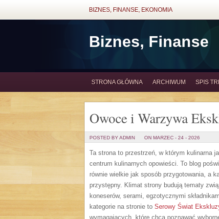
BIZNES, FINANSE, EKONOMIA
Biznes, Finanse
STRONA GŁÓWNA
ARCHIWUM
SPIS TR
Owoce i Warzywa Eks
POSTED BY ADMIN
ON MARZEC - 24 - 2026
Ta strona to przestrzeń, w którym kulinarna 
centrum kulinarnych opowieści. To blog poś
równie wielkie jak sposób przygotowania, a
przystępny. Klimat strony budują tematy zwi
koneserów, serami, egzotycznymi składnikami
kategorie na stronie to
Serowy Świat Ekskluz
wymagających, które chcą poznawać wyborne 