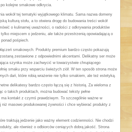
a po kolejne smakowe odkrycia.
nia wokół tej tematyki wyjątkowego klimatu. Sama nazwa domeny
jską kulturą stołu, a to otwiera drogę do budowania treści wokół
mówić o kulinarnej uważności, o radości z odkrywania produktów
t tylko miejscem o jedzeniu, ale także przestrzenią opowiadającą o
ia ponad pośpiech.
połączeń smakowych. Produkty premium bardzo często pokazują
y zostaną zestawione z odpowiednimi akcentami. Delikatny ser może
wająca szynka może zachwycić w towarzystwie chrupiącego
łnię smaku przy wsparciu świeżych ziół. W ten sposób strona może
nych dań, które robią wrażenie nie tylko smakiem, ale też estetyką.
hetne delikatesy bardzo często łączą się z historią. Za wieloma z
ąc o takich produktach, można budować teksty pełne
 że ma kontakt z czymś prawdziwym. To szczególnie ważne w
j niż masowo produkowanej żywności i chce wybierać produkty z
które traktują jedzenie jako ważny element codzienności. Nie chodzi
rodukty, ale również o odbiorców ceniących dobrą jakość. Strona