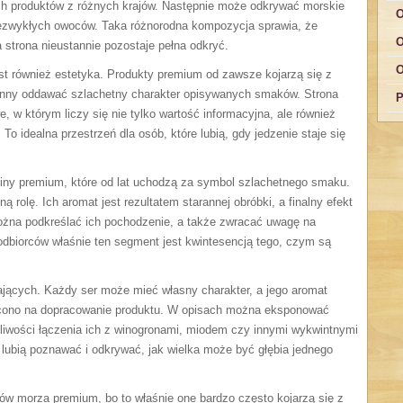
ych produktów z różnych krajów. Następnie może odkrywać morskie
O
 niezwykłych owoców. Taka różnorodna kompozycja sprawia, że
O
 strona nieustannie pozostaje pełna odkryć.
O
 również estetyka. Produkty premium od zawsze kojarzą się z
owinny oddawać szlachetny charakter opisywanych smaków. Strona
P
, w którym liczy się nie tylko wartość informacyjna, ale również
 idealna przestrzeń dla osób, które lubią, gdy jedzenie staje się
liny premium, które od lat uchodzą za symbol szlachetnego smaku.
 rolę. Ich aromat jest rezultatem starannej obróbki, a finalny efekt
można podkreślać ich pochodzenie, a także zwracać uwagę na
odbiorców właśnie ten segment jest kwintesencją tego, czym są
ających. Każdy ser może mieć własny charakter, a jego aromat
ięcono na dopracowanie produktu. W opisach można eksponować
iwości łączenia ich z winogronami, miodem czy innymi wykwintnymi
 lubią poznawać i odkrywać, jak wielka może być głębia jednego
w morza premium, bo to właśnie one bardzo często kojarzą się z