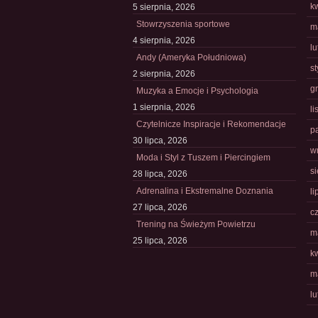
k
5 sierpnia, 2026
Stowrzyszenia sportowe
m
4 sierpnia, 2026
l
Andy (Ameryka Południowa)
s
2 sierpnia, 2026
g
Muzyka a Emocje i Psychologia
1 sierpnia, 2026
l
Czytelnicze Inspiracje i Rekomendacje
p
30 lipca, 2026
w
Moda i Styl z Tuszem i Piercingiem
s
28 lipca, 2026
Adrenalina i Ekstremalne Doznania
li
27 lipca, 2026
c
Trening na Świeżym Powietrzu
m
25 lipca, 2026
k
m
l