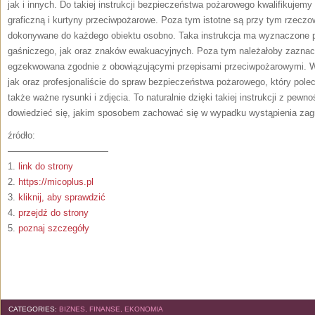
jak i innych. Do takiej instrukcji bezpieczeństwa pożarowego kwalifikujem
graficzną i kurtyny przeciwpożarowe. Poza tym istotne są przy tym rzeczo
dokonywane do każdego obiektu osobno. Taka instrukcja ma wyznaczone 
gaśniczego, jak oraz znaków ewakuacyjnych. Poza tym należałoby zaznaczy
egzekwowana zgodnie z obowiązującymi przepisami przeciwpożarowymi. Wyk
jak oraz profesjonaliście do spraw bezpieczeństwa pożarowego, który pol
także ważne rysunki i zdjęcia. To naturalnie dzięki takiej instrukcji z pew
dowiedzieć się, jakim sposobem zachować się w wypadku wystąpienia zag
źródło:
———————————
1.
link do strony
2.
https://micoplus.pl
3.
kliknij, aby sprawdzić
4.
przejdź do strony
5.
poznaj szczegóły
CATEGORIES:
BIZNES, FINANSE, EKONOMIA