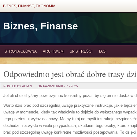
BIZNES, FINANSE, EKONOMIA
Biznes, Finanse
STRONA GŁÓWNA
ARCHIWUM
SPIS TREŚCI
TAGI
Odpowiednio jest obrać dobre trasy dzi
POSTED BY ADMIN
ON PAŹDZIERNIK - 7 - 2025
Jeżeli chcielibyśmy powstrzymać konkretny pożar, by się on nie dostał w 
Warto dziś brać pod szczególną uwagę praktyczne instrukcje, jakie będzi
uwagę w momencie, kiedy tak właściwie to dojdzie do wskazanego wypadk
tego przetestuj wyłaz dachowy. Mamy tutaj na myśli instrukcje bezpiecze
dochodzi niezwykle w wielu przypadkach, skutkiem tego osoby, które znaj
brać pod szczególną uwagę konkretne możliwości postępowania. To dzięki 