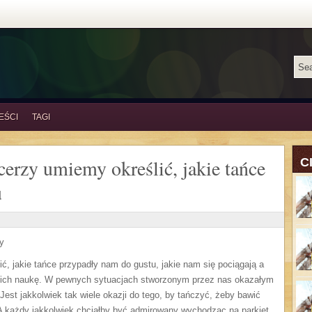
EŚCI
TAGI
erzy umiemy określić, jakie tańce
C
u
y
ć, jakie tańce przypadły nam do gustu, jakie nam się pociągają a
za ich naukę. W pewnych sytuacjach stworzonym przez nas okazałym
Jest jakkolwiek tak wiele okazji do tego, by tańczyć, żeby bawić
A każdy jakkolwiek chciałby być admirowany wychodząc na parkiet.