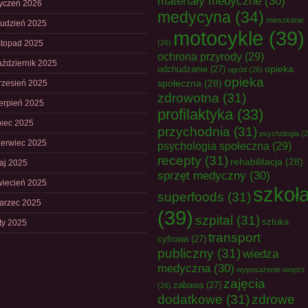
materiały medyczne
(30)
tyczeń 2026
medycyna
(34)
mieszkanie
rudzień 2025
motocykle
(39)
istopad 2025
(26)
ochrona przyrody
(29)
aździernik 2025
opieka
odchudzanie
(27)
ogród
(26)
opieka
społeczna
(28)
rzesień 2025
zdrowotna
(31)
ierpień 2025
profilaktyka
(33)
piec 2025
przychodnia
(31)
psychologia
(2
zerwiec 2025
psychologia społeczna
(29)
recepty
(31)
rehabilitacja
(28)
aj 2025
sprzęt medyczny
(30)
wiecień 2025
szkoł
superfoods
(31)
arzec 2025
(39)
szpital
(31)
sztuka
uty 2025
transport
cyfrowa
(27)
publiczny
(31)
wiedza
medyczna
(30)
wyposażenie wnętrz
zajęcia
zabawa
(27)
(26)
dodatkowe
(31)
zdrowe