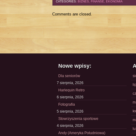
CATEGORIES:
BIZNES, FINANSE, EKONOMIA
Comments are closed.
Nowe wpisy:
A
Dla seniorów
s
7 sierpnia, 2026
li
Harlequin Retro
c
6 sierpnia, 2026
m
Fotografia
k
5 sierpnia, 2026
Stowrzyszenia sportowe
m
4 sierpnia, 2026
l
Andy (Ameryka Południowa)