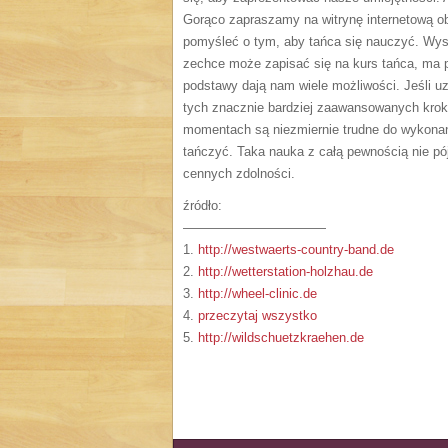
Gorąco zapraszamy na witrynę internetową o
pomyśleć o tym, aby tańca się nauczyć. Wyst
zechce może zapisać się na kurs tańca, ma
podstawy dają nam wiele możliwości. Jeśli u
tych znacznie bardziej zaawansowanych krokó
momentach są niezmiernie trudne do wykonan
tańczyć. Taka nauka z całą pewnością nie p
cennych zdolności.
źródło:
———————————
1.
http://westwaerts-country-band.de
2.
http://wetterstation-holzhau.de
3.
http://wheel-clinic.de
4.
przeczytaj wszystko
5.
http://wildschuetzkraehen.de