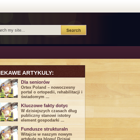
IEKAWE ARTYKULY:
Dla seniorów
Ortex Poland – nowoczesny
portal o ortopedii, rehabilitacji i
świadomym ...
Kluczowe fakty dotyc
W dzisiejszych czasach dług
publiczny stanowi istotny
element gospodarki ...
Fundusze strukturaln
Witajcie w naszym nowym
artykule na blogu! Dzisiaj