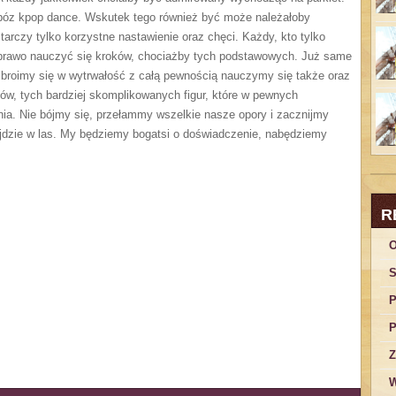
bóz kpop dance. Wskutek tego również być może należałoby
arczy tylko korzystne nastawienie oraz chęci. Każdy, kto tylko
 prawo nauczyć się kroków, chociażby tych podstawowych. Już same
zbroimy się w wytrwałość z całą pewnością nauczymy się także oraz
w, tych bardziej skomplikowanych figur, które w pewnych
ia. Nie bójmy się, przełammy wszelkie nasze opory i zacznijmy
ójdzie w las. My będziemy bogatsi o doświadczenie, nabędziemy
R
O
S
P
P
Z
W