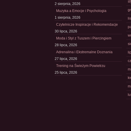
s
2 sierpnia, 2026
g
Muzyka a Emocje i Psychologia
1 sierpnia, 2026
l
Czytelnicze Inspiracje i Rekomendacje
p
30 lipca, 2026
w
Moda i Styl z Tuszem i Piercingiem
s
28 lipca, 2026
Adrenalina i Ekstremalne Doznania
li
27 lipca, 2026
c
Trening na Świeżym Powietrzu
m
25 lipca, 2026
k
m
l