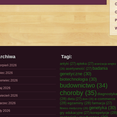
O
O
P
W
rchiwa
Tagi:
antyki
(27)
apteka
(27)
aranżacja wnętrz
ierpień 2026
badania
asertywność
(27)
(26)
piec 2026
genetyczne
(30)
biotechnologia
(30)
zerwiec 2026
budownictwo
(34)
aj 2026
choroby
(35)
diagnostyk
wiecień 2026
(28)
e-commerce
dieta
(27)
dom
(26)
(28)
egzaminy
(28)
farmacja
(27)
arzec 2026
genetyka
(30)
fitness medyczny
(26)
uty 2026
korepetycje
(28
gry edukacyjne
(27)