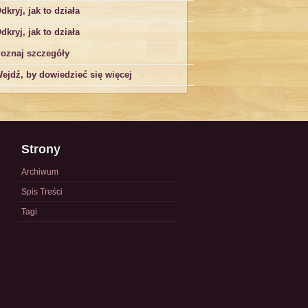
dkryj, jak to działa
dkryj, jak to działa
oznaj szczegóły
ejdź, by dowiedzieć się więcej
Strony
Archiwum
Spis Treści
Tagi
a
)