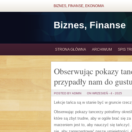
BIZNES, FINANSE, EKONOMIA
Biznes, Finanse
STRONA GŁÓWNA
ARCHIWUM
SPIS TR
Obserwując pokazy tanc
przypadły nam do gust
POSTED BY ADMIN
ON WRZESIEŃ - 4 - 2025
Lekcje tańca są w stanie być w gruncie rzecz
Obserwując pokazy tancerzy potrafimy określi
które są zbyt trudne, aby w ogóle brać się 
marzeniem jest to, aby nauczyć się tańczyć. 
się, aby zaprezentować nasze umiejętności. 