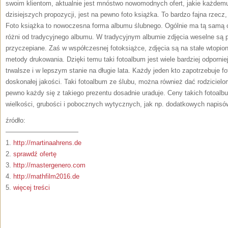
swoim klientom, aktualnie jest mnóstwo nowomodnych ofert, jakie każdem
dzisiejszych propozycji, jest na pewno foto książka. To bardzo fajna rzecz
Foto książka to nowoczesna forma albumu ślubnego. Ogólnie ma tą samą c
różni od tradycyjnego albumu. W tradycyjnym albumie zdjęcia weselne są p
przyczepiane. Zaś w współczesnej fotoksiążce, zdjęcia są na stałe wtopi
metody drukowania. Dzięki temu taki fotoalbum jest wiele bardziej odpornie
trwalsze i w lepszym stanie na długie lata. Każdy jeden kto zapotrzebuje f
doskonałej jakości. Taki fotoalbum ze ślubu, można również dać rodziciel
pewno każdy się z takiego prezentu dosadnie uraduje. Ceny takich fotoa
wielkości, grubości i pobocznych wytycznych, jak np. dodatkowych napisów
źródło:
———————————
1.
http://martinaahrens.de
2.
sprawdź ofertę
3.
http://mastergenero.com
4.
http://mathfilm2016.de
5.
więcej treści