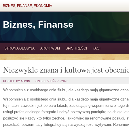
BIZNES, FINANSE, EKONOMIA
Biznes, Finanse
STRONA GŁÓWNA
ARCHIWUM
SPIS TREŚCI
TAGI
Niezwykle znana i kultowa jest obecni
POSTED BY ADMIN
ON SIERPIEŃ - 7 - 2025
Wspomnienia z osobistego dnia ślubu, dla każdego mają gigantyczne ozna
Wspomnienia z osobistego dnia ślubu, dla każdego mają gigantyczne ozn
tej materii zawodzi i już po paru latach, zacierają się wspomnienia z tego
usługi profesjonalnego fotografa i nabyć przepyszną pamiątkę na długie lat
posłużyć się każdy kto tylko zechce, jakkolwiek na renomowane posługi, s
poczekać, bowiem tacy fotograficy są zazwyczaj rozchwytywani. Renomow