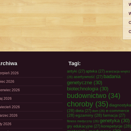
W
W
O
O
rchiwa
Tagi:
antyki
(27)
apteka
(27)
aranżacja wnętrz
ierpień 2026
badania
asertywność
(27)
(26)
piec 2026
genetyczne
(30)
biotechnologia
(30)
zerwiec 2026
budownictwo
(34)
aj 2026
choroby
(35)
diagnostyk
wiecień 2026
(28)
e-commerce
dieta
(27)
dom
(26)
(28)
egzaminy
(28)
farmacja
(27)
arzec 2026
genetyka
(30)
fitness medyczny
(26)
uty 2026
korepetycje
(28
gry edukacyjne
(27)