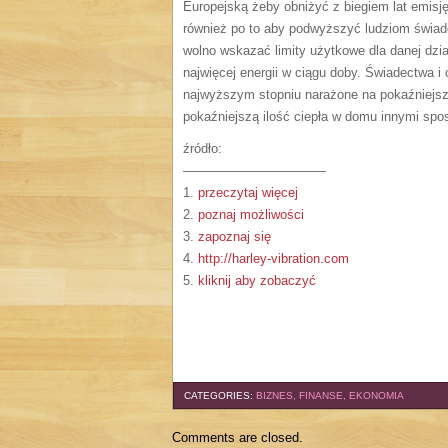
Europejską żeby obniżyć z biegiem lat emisj
również po to aby podwyższyć ludziom świado
wolno wskazać limity użytkowe dla danej dzia
najwięcej energii w ciągu doby. Świadectwa i 
najwyższym stopniu narażone na pokaźniejsze
pokaźniejszą ilość ciepła w domu innymi spo
źródło:
———————————
1.
przeczytaj więcej
2.
poznaj możliwości
3.
zapoznaj się
4.
http://harley-vibration.com
5.
kliknij aby zobaczyć
CATEGORIES:
BIZNES, FINANSE, EKONOMIA
Comments are closed.