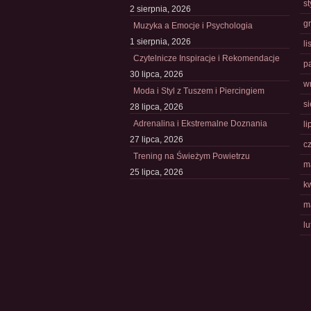
s
2 sierpnia, 2026
g
Muzyka a Emocje i Psychologia
1 sierpnia, 2026
l
Czytelnicze Inspiracje i Rekomendacje
p
30 lipca, 2026
w
Moda i Styl z Tuszem i Piercingiem
s
28 lipca, 2026
Adrenalina i Ekstremalne Doznania
li
27 lipca, 2026
c
Trening na Świeżym Powietrzu
m
25 lipca, 2026
k
m
l