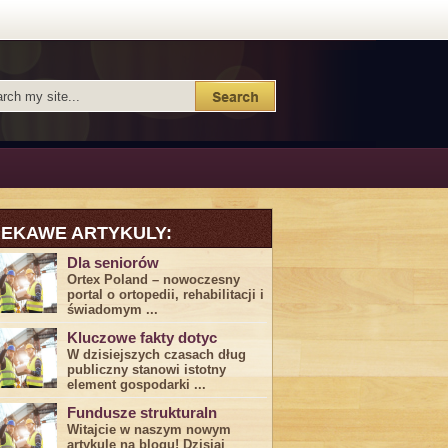
IEKAWE ARTYKULY:
Dla seniorów
Ortex Poland – nowoczesny
portal o ortopedii, rehabilitacji i
świadomym ...
Kluczowe fakty dotyc
W dzisiejszych czasach dług
publiczny stanowi istotny
element gospodarki ...
Fundusze strukturaln
Witajcie w naszym nowym
artykule na blogu! Dzisiaj