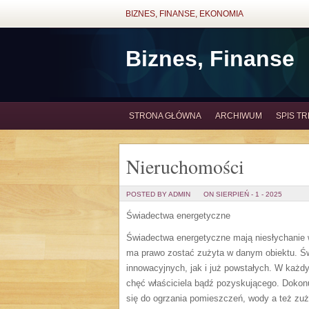
BIZNES, FINANSE, EKONOMIA
Biznes, Finanse
STRONA GŁÓWNA
ARCHIWUM
SPIS TR
Nieruchomości
POSTED BY ADMIN
ON SIERPIEŃ - 1 - 2025
Świadectwa energetyczne
Świadectwa energetyczne mają niesłychanie wa
ma prawo zostać zużyta w danym obiektu. Św
innowacyjnych, jak i już powstałych. W ka
chęć właściciela bądź pozyskującego. Dokonuj
się do ogrzania pomieszczeń, wody a też zuży