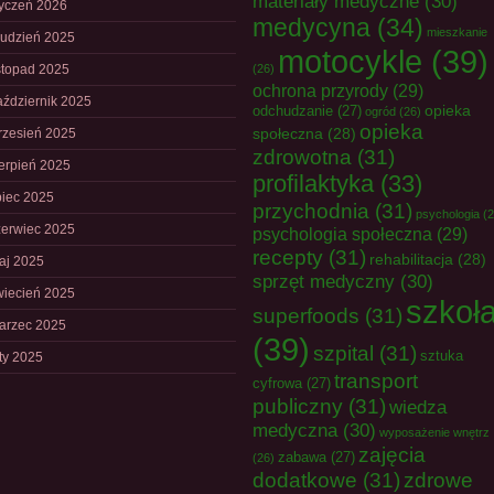
materiały medyczne
(30)
tyczeń 2026
medycyna
(34)
mieszkanie
rudzień 2025
motocykle
(39)
istopad 2025
(26)
ochrona przyrody
(29)
aździernik 2025
opieka
odchudzanie
(27)
ogród
(26)
opieka
społeczna
(28)
rzesień 2025
zdrowotna
(31)
ierpień 2025
profilaktyka
(33)
piec 2025
przychodnia
(31)
psychologia
(2
zerwiec 2025
psychologia społeczna
(29)
recepty
(31)
rehabilitacja
(28)
aj 2025
sprzęt medyczny
(30)
wiecień 2025
szkoł
superfoods
(31)
arzec 2025
(39)
szpital
(31)
sztuka
uty 2025
transport
cyfrowa
(27)
publiczny
(31)
wiedza
medyczna
(30)
wyposażenie wnętrz
zajęcia
zabawa
(27)
(26)
dodatkowe
(31)
zdrowe