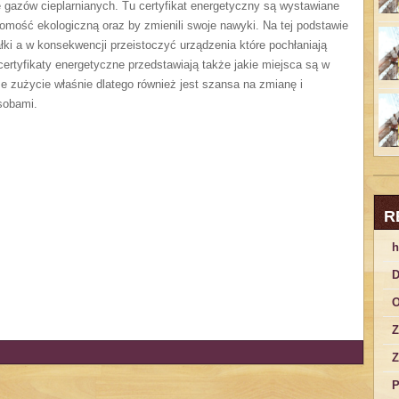
ę gazów cieplarnianych. Tu certyfikat energetyczny są wystawiane
mość ekologiczną oraz by zmienili swoje nawyki. Na tej podstawie
łki a w konsekwencji przeistoczyć urządzenia które pochłaniają
certyfikaty energetyczne przedstawiają także jakie miejsca są w
 zużycie właśnie dlatego również jest szansa na zmianę i
sobami.
R
h
D
O
Z
Z
P