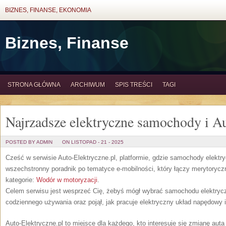
BIZNES, FINANSE, EKONOMIA
Biznes, Finanse
STRONA GŁÓWNA
ARCHIWUM
SPIS TREŚCI
TAGI
Najrzadsze elektryczne samochody i 
POSTED BY ADMIN
ON LISTOPAD - 21 - 2025
Cześć w serwisie Auto-Elektryczne.pl, platformie, gdzie samochody elektr
wszechstronny poradnik po tematyce e-mobilności, który łączy merytoryczn
kategorie:
Wodór w motoryzacji
.
Celem serwisu jest wesprzeć Cię, żebyś mógł wybrać samochodu elektryc
codziennego używania oraz pojął, jak pracuje elektryczny układ napędowy 
Auto-Elektryczne.pl to miejsce dla każdego, kto interesuje się zmianę auta