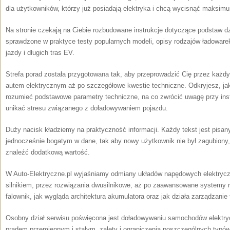
dla użytkowników, którzy już posiadają elektryka i chcą wycisnąć maksim
Na stronie czekają na Ciebie rozbudowane instrukcje dotyczące podstaw d
sprawdzone w praktyce testy popularnych modeli, opisy rodzajów ładoware
jazdy i długich tras EV.
Strefa porad została przygotowana tak, aby przeprowadzić Cię przez każdy
autem elektrycznym aż po szczegółowe kwestie techniczne. Odkryjesz, jak 
rozumieć podstawowe parametry techniczne, na co zwrócić uwagę przy insta
unikać stresu związanego z doładowywaniem pojazdu.
Duży nacisk kładziemy na praktyczność informacji. Każdy tekst jest pisa
jednocześnie bogatym w dane, tak aby nowy użytkownik nie był zagubion
znaleźć dodatkową wartość.
W Auto-Elektryczne.pl wyjaśniamy odmiany układów napędowych elektrycz
silnikiem, przez rozwiązania dwusilnikowe, aż po zaawansowane systemy re
falownik, jak wygląda architektura akumulatora oraz jak działa zarządzanie
Osobny dział serwisu poświęcona jest doładowywaniu samochodów elektryc
prądem przemiennym i stałym, zalety i ograniczenia poszczególnych typów 