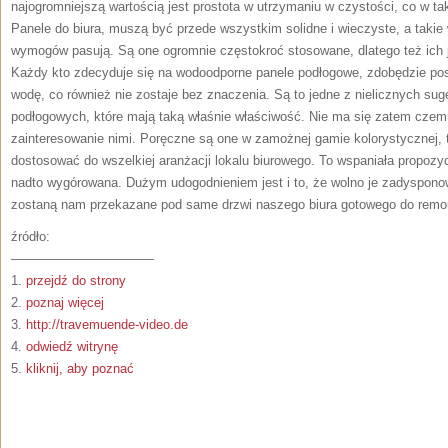
najogromniejszą wartością jest prostota w utrzymaniu w czystości, co w 
Panele do biura, muszą być przede wszystkim solidne i wieczyste, a takie
wymogów pasują. Są one ogromnie częstokroć stosowane, dlatego też ich 
Każdy kto zdecyduje się na wodoodporne panele podłogowe, zdobędzie pos
wodę, co również nie zostaje bez znaczenia. Są to jedne z nielicznych suges
podłogowych, które mają taką właśnie właściwość. Nie ma się zatem czemu
zainteresowanie nimi. Poręczne są one w zamożnej gamie kolorystycznej,
dostosować do wszelkiej aranżacji lokalu biurowego. To wspaniała propozycj
nadto wygórowana. Dużym udogodnieniem jest i to, że wolno je zadyspono
zostaną nam przekazane pod same drzwi naszego biura gotowego do remo
źródło:
———————————
1.
przejdź do strony
2.
poznaj więcej
3.
http://travemuende-video.de
4.
odwiedź witrynę
5.
kliknij, aby poznać