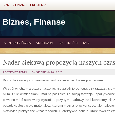
BIZNES, FINANSE, EKONOMIA
Biznes, Finanse
STRONA GŁÓWNA
ARCHIWUM
SPIS TREŚCI
TAGI
Nader ciekawą propozycją naszych cza
POSTED BY ADMIN
ON SIERPIEŃ - 20 - 2025
Biuro dla każdego biznesmena, jest niezmiernie dużym położeniem
Wystrój wnętrz ma duże znaczenie, nie zależnie od tego, czy urządza się
biura. O ile w mieszkaniu można poszaleć ze swoją fantazją i spożytkować 
powinno mieć stonowany wystrój, a przy tym markowy jak i konkretny. Niez
posadzki. Jest wiele materiałów, którymi można je wykończyć, ale najlepiej
niezwykle praktyczne w zastosowaniu i efektywne panele, które również efe