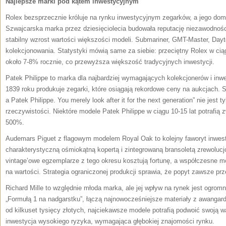
Najlepsze marki pod kątem inwestycyjnym
Rolex bezsprzecznie króluje na rynku inwestycyjnym zegarków, a jego dom
Szwajcarska marka przez dziesięciolecia budowała reputację niezawodności 
stabilny wzrost wartości większości modeli. Submariner, GMT-Master, Dayt
kolekcjonowania. Statystyki mówią same za siebie: przeciętny Rolex w cią
około 7-8% rocznie, co przewyższa większość tradycyjnych inwestycji.
Patek Philippe to marka dla najbardziej wymagających kolekcjonerów i in
1839 roku produkuje zegarki, które osiągają rekordowe ceny na aukcjach.
S
a Patek Philippe. You merely look after it for the next generation” nie jes
rzeczywistości.
Niektóre modele Patek Philippe w ciągu 10-15 lat potrafią
500%.
Audemars Piguet z flagowym modelem Royal Oak to kolejny faworyt inwest
charakterystyczną ośmiokątną kopertą i zintegrowaną bransoletą zrewolucj
vintage’owe egzemplarze z tego okresu kosztują fortunę, a współczesne 
na wartości. Strategia ograniczonej produkcji sprawia, że popyt zawsze p
Richard Mille to względnie młoda marka, ale jej wpływ na rynek jest ogromn
„Formułą 1 na nadgarstku”, łączą najnowocześniejsze materiały z awanga
od kilkuset tysięcy złotych, najciekawsze modele potrafią podwoić swoją wa
inwestycja wysokiego ryzyka, wymagająca głębokiej znajomości rynku.