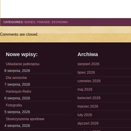
CATEGORIES:
BIZNES, FINANSE, EKONOMIA
Comments are closed.
Nowe wpisy:
Archiwa
Układanie jadłospisu
sierpień 2026
8 sierpnia, 2026
lipiec 2026
Dla seniorów
czerwiec 2026
7 sierpnia, 2026
maj 2026
Harlequin Retro
kwiecień 2026
6 sierpnia, 2026
Fotografia
marzec 2026
5 sierpnia, 2026
luty 2026
Stowrzyszenia sportowe
styczeń 2026
4 sierpnia, 2026