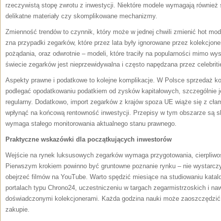
rzeczywistą stopę zwrotu z inwestycji. Niektóre modele wymagają również 
delikatne materiały czy skomplikowane mechanizmy.
Zmienność trendów to czynnik, który może w jednej chwili zmienić hot mod
zna przypadki zegarków, które przez lata były ignorowane przez kolekcjone
pożądania, oraz odwrotnie – modeli, które traciły na popularności mimo wy
świecie zegarków jest nieprzewidywalna i często napędzana przez celebritie
Aspekty prawne i podatkowe to kolejne komplikacje. W Polsce sprzedaż k
podlegać opodatkowaniu podatkiem od zysków kapitałowych, szczególnie je
regularny. Dodatkowo, import zegarków z krajów spoza UE wiąże się z cła
wpłynąć na końcową rentowność inwestycji. Przepisy w tym obszarze są s
wymaga stałego monitorowania aktualnego stanu prawnego.
Praktyczne wskazówki dla początkujących inwestorów
Wejście na rynek luksusowych zegarków wymaga przygotowania, cierpliwo
Pierwszym krokiem powinno być gruntowne poznanie rynku – nie wystarczy
obejrzeć filmów na YouTube. Warto spędzić miesiące na studiowaniu katal
portalach typu Chrono24, uczestniczeniu w targach zegarmistrzoskich i n
doświadczonymi kolekcjonerami. Każda godzina nauki może zaoszczędzić 
zakupie.