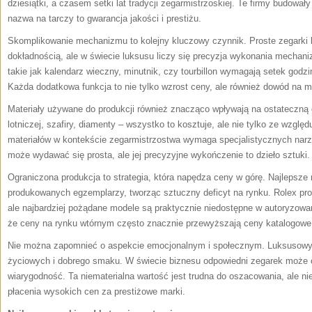
dziesiątki, a czasem setki lat tradycji zegarmistrzoskiej. Te firmy budowały
nazwa na tarczy to gwarancja jakości i prestiżu.
Skomplikowanie mechanizmu to kolejny kluczowy czynnik. Proste zegarki
dokładnością, ale w świecie luksusu liczy się precyzja wykonania mecha
takie jak kalendarz wieczny, minutnik, czy tourbillon wymagają setek godz
Każda dodatkowa funkcja to nie tylko wzrost ceny, ale również dowód na m
Materiały używane do produkcji również znacząco wpływają na ostateczną c
lotniczej, szafiry, diamenty – wszystko to kosztuje, ale nie tylko ze wzgl
materiałów w kontekście zegarmistrzostwa wymaga specjalistycznych narzę
może wydawać się prosta, ale jej precyzyjne wykończenie to dzieło sztuki.
Ograniczona produkcja to strategia, która napędza ceny w górę. Najlepsze
produkowanych egzemplarzy, tworząc sztuczny deficyt na rynku. Rolex pro
ale najbardziej pożądane modele są praktycznie niedostępne w autoryzowan
że ceny na rynku wtórnym często znacznie przewyższają ceny katalogowe
Nie można zapomnieć o aspekcie emocjonalnym i społecznym. Luksusowy 
życiowych i dobrego smaku. W świecie biznesu odpowiedni zegarek może 
wiarygodność. Ta niematerialna wartość jest trudna do oszacowania, ale ni
płacenia wysokich cen za prestiżowe marki.