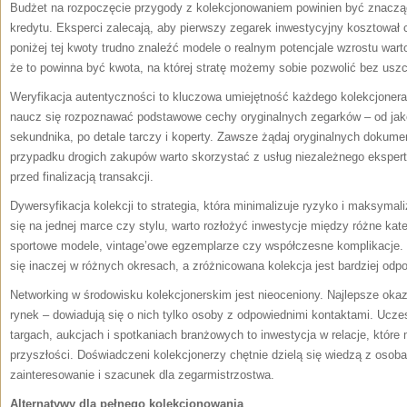
Budżet na rozpoczęcie przygody z kolekcjonowaniem powinien być znacząc
kredytu. Eksperci zalecają, aby pierwszy zegarek inwestycyjny kosztował c
poniżej tej kwoty trudno znaleźć modele o realnym potencjale wzrostu war
że to powinna być kwota, na której stratę możemy sobie pozwolić bez uszc
Weryfikacja autentyczności to kluczowa umiejętność każdego kolekcjonera.
naucz się rozpoznawać podstawowe cechy oryginalnych zegarków – od jak
sekundnika, po detale tarczy i koperty. Zawsze żądaj oryginalnych dokumen
przypadku drogich zakupów warto skorzystać z usług niezależnego ekspert
przed finalizacją transakcji.
Dywersyfikacja kolekcji to strategia, która minimalizuje ryzyko i maksyma
się na jednej marce czy stylu, warto rozłożyć inwestycje między różne kat
sportowe modele, vintage’owe egzemplarze czy współczesne komplikacje
się inaczej w różnych okresach, a zróżnicowana kolekcja jest bardziej odpo
Networking w środowisku kolekcjonerskim jest nieoceniony. Najlepsze okazj
rynek – dowiadują się o nich tylko osoby z odpowiednimi kontaktami. Ucze
targach, aukcjach i spotkaniach branżowych to inwestycja w relacje, które
przyszłości. Doświadczeni kolekcjonerzy chętnie dzielą się wiedzą z osob
zainteresowanie i szacunek dla zegarmistrzostwa.
Alternatywy dla pełnego kolekcjonowania