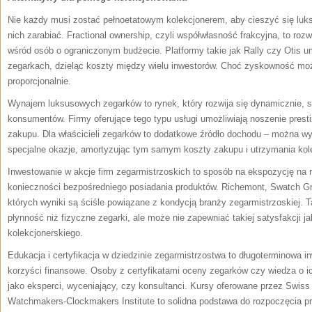
Nie każdy musi zostać pełnoetatowym kolekcjonerem, aby cieszyć się luks
nich zarabiać. Fractional ownership, czyli współwłasność frakcyjna, to roz
wśród osób o ograniczonym budżecie. Platformy takie jak Rally czy Otis u
zegarkach, dzieląc koszty między wielu inwestorów. Choć zyskowność moż
proporcjonalnie.
Wynajem luksusowych zegarków to rynek, który rozwija się dynamicznie, 
konsumentów. Firmy oferujące tego typu usługi umożliwiają noszenie pres
zakupu. Dla właścicieli zegarków to dodatkowe źródło dochodu – można 
specjalne okazje, amortyzując tym samym koszty zakupu i utrzymania kole
Inwestowanie w akcje firm zegarmistrzoskich to sposób na ekspozycję na
konieczności bezpośredniego posiadania produktów. Richemont, Swatch Gr
których wyniki są ściśle powiązane z kondycją branży zegarmistrzoskiej. T
płynność niż fizyczne zegarki, ale może nie zapewniać takiej satysfakcji j
kolekcjonerskiego.
Edukacja i certyfikacja w dziedzinie zegarmistrzostwa to długoterminowa i
korzyści finansowe. Osoby z certyfikatami oceny zegarków czy wiedza o i
jako eksperci, wyceniający, czy konsultanci. Kursy oferowane przez Swiss
Watchmakers-Clockmakers Institute to solidna podstawa do rozpoczęcia pro