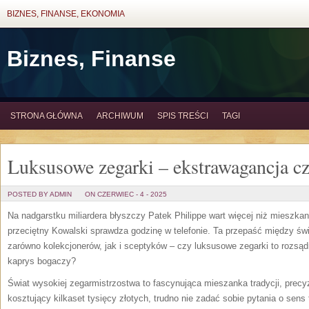
BIZNES, FINANSE, EKONOMIA
Biznes, Finanse
STRONA GŁÓWNA
ARCHIWUM
SPIS TREŚCI
TAGI
Luksusowe zegarki – ekstrawagancja cz
POSTED BY ADMIN
ON CZERWIEC - 4 - 2025
Na nadgarstku miliardera błyszczy Patek Philippe wart więcej niż mieszk
przeciętny Kowalski sprawdza godzinę w telefonie. Ta przepaść między świa
zarówno kolekcjonerów, jak i sceptyków – czy luksusowe zegarki to rozsąd
kaprys bogaczy?
Świat wysokiej zegarmistrzostwa to fascynująca mieszanka tradycji, precyz
kosztujący kilkaset tysięcy złotych, trudno nie zadać sobie pytania o sens 