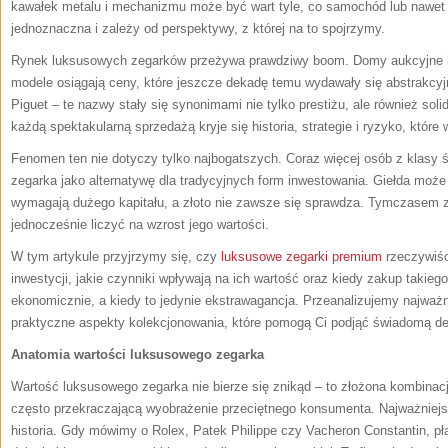
kawałek metalu i mechanizmu może być wart tyle, co samochód lub nawet
jednoznaczna i zależy od perspektywy, z której na to spojrzymy.
Rynek luksusowych zegarków przeżywa prawdziwy boom. Domy aukcyjne bij
modele osiągają ceny, które jeszcze dekadę temu wydawały się abstrakcyj
Piguet – te nazwy stały się synonimami nie tylko prestiżu, ale również soli
każdą spektakularną sprzedażą kryje się historia, strategie i ryzyko, które
Fenomen ten nie dotyczy tylko najbogatszych. Coraz więcej osób z klasy ś
zegarka jako alternatywę dla tradycyjnych form inwestowania. Giełda moż
wymagają dużego kapitału, a złoto nie zawsze się sprawdza. Tymczasem z
jednocześnie liczyć na wzrost jego wartości.
W tym artykule przyjrzymy się, czy
luksusowe zegarki premium
rzeczywiśc
inwestycji, jakie czynniki wpływają na ich wartość oraz kiedy zakup takie
ekonomicznie, a kiedy to jedynie ekstrawagancja. Przeanalizujemy najważn
praktyczne aspekty kolekcjonowania, które pomogą Ci podjąć świadomą de
Anatomia wartości luksusowego zegarka
Wartość luksusowego zegarka nie bierze się znikąd – to złożona kombinac
często przekraczającą wyobrażenie przeciętnego konsumenta. Najważniejs
historia. Gdy mówimy o Rolex, Patek Philippe czy Vacheron Constantin, pł