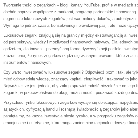
Tworzenie treści o zegarkach – blogi, kanały YouTube, profile w mediach
dochód poprzez współprace z markami, programy partnerskie i sponsoring.
segmencie luksusowych zegarków jest wart miliony dolarów, a autentyczni
Wymaga to jednak czasu, konsekwencji i prawdziwej pasji, ale może łączy
Luksusowe zegarki znajdują się na granicy między ekstrawagancją a inwesty
od perspektywy, wiedzy i możliwości finansowych nabywcy. Dla jednych 
gadżetem, dla innych – przemyślaną formą dywersyfikacji portfela inwesty
zrozumienie, że rynek zegarków rządzi się własnymi prawami, które znaczą
instrumentów finansowych.
Czy warto inwestować w luksusowe zegarki? Odpowiedź brzmi: tak, ale ty
mieć odpowiednią wiedzę, znaczący kapitał, cierpliwość i traktować to jak
Najważniejsze jest jednak, aby zakup sprawiał radość niezależnie od jego
zegarek, w przeciwieństwie do akcji, można nosić i podziwiać każdego dnia
Przyszłość rynku luksusowych zegarków wydaje się obiecująca, napędza
azjatyckich, cyfryzacją handlu i rosnącą świadomością zegarków jako alte
pamiętajmy, że każda inwestycja niesie ryzyko, a w przypadku zegarków
emocjonalne i estetyczne, które mogą zaciemniać racjonalne decyzje fina