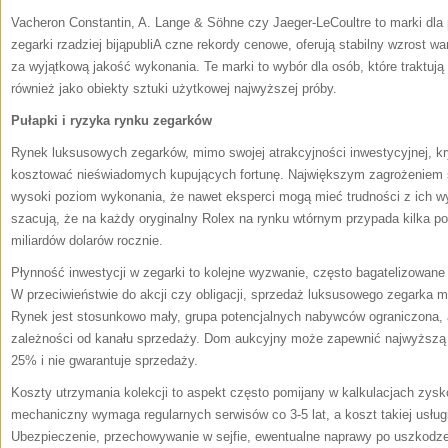
Vacheron Constantin, A. Lange & Söhne czy Jaeger-LeCoultre to marki dl
zegarki rzadziej bijąpubliA czne rekordy cenowe, oferują stabilny wzrost wa
za wyjątkową jakość wykonania. Te marki to wybór dla osób, które traktują z
również jako obiekty sztuki użytkowej najwyższej próby.
Pułapki i ryzyka rynku zegarków
Rynek luksusowych zegarków, mimo swojej atrakcyjności inwestycyjnej, kry
kosztować nieświadomych kupujących fortunę. Największym zagrożeniem są 
wysoki poziom wykonania, że nawet eksperci mogą mieć trudności z ich w
szacują, że na każdy oryginalny Rolex na rynku wtórnym przypada kilka podr
miliardów dolarów rocznie.
Płynność inwestycji w zegarki to kolejne wyzwanie, często bagatelizowane
W przeciwieństwie do akcji czy obligacji, sprzedaż luksusowego zegarka m
Rynek jest stosunkowo mały, grupa potencjalnych nabywców ograniczona,
zależności od kanału sprzedaży. Dom aukcyjny może zapewnić najwyższą c
25% i nie gwarantuje sprzedaży.
Koszty utrzymania kolekcji to aspekt często pomijany w kalkulacjach zy
mechaniczny wymaga regularnych serwisów co 3-5 lat, a koszt takiej usługi
Ubezpieczenie, przechowywanie w sejfie, ewentualne naprawy po uszkodze