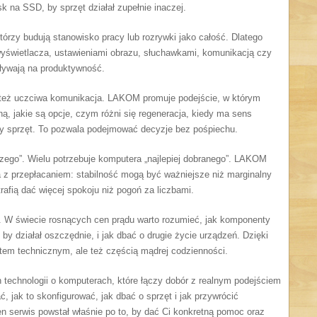
 na SSD, by sprzęt działał zupełnie inaczej.
rzy budują stanowisko pracy lub rozrywki jako całość. Dlatego
wyświetlacza, ustawieniami obrazu, słuchawkami, komunikacją czy
pływają na produktywność.
 też uczciwa komunikacja. LAKOM promuje podejście, w którym
yną, jakie są opcje, czym różni się regeneracja, kiedy ma sens
wy sprzęt. To pozwala podejmować decyzje bez pośpiechu.
zego”. Wielu potrzebuje komputera „najlepiej dobranego”. LAKOM
 z przepłacaniem: stabilność mogą być ważniejsze niż marginalny
rafią dać więcej spokoju niż pogoń za liczbami.
. W świecie rosnących cen prądu warto rozumieć, jak komponenty
by działał oszczędnie, i jak dbać o drugie życie urządzeń. Dzięki
matem technicznym, ale też częścią mądrej codzienności.
technologii o komputerach, które łączy dobór z realnym podejściem
, jak to skonfigurować, jak dbać o sprzęt i jak przywrócić
en serwis powstał właśnie po to, by dać Ci konkretną pomoc oraz