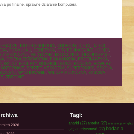
nia po finalne, sprawne działanie komputera.
BIEGACZE
,
BIOTECHNOLOGIA
,
CHOROBY
,
DIETA
,
DZIECI
,
CJA
,
FORMUŁA 1
,
GENETYKA
,
GRY EDUKACYJNE
,
HOKEJ
,
AŁY MEDYCZNE
,
MEDYCYNA
,
MOTOCYKLE
,
ODCHUDZANIE
,
NA
,
OPIEKA ZDROWOTNA
,
PIŁKA NOŻNA
,
PROFILAKTYKA
,
A
,
RAJDY
,
RECEPTY
,
RODZICIELSTWO
,
RODZINA
,
ROWERY
,
 MOTOROWE
,
SPRZĘT MEDYCZNY
,
SUPERFOODS
,
SZKOŁA
,
WCZESNE WYCHOWANIE
,
WIEDZA MEDYCZNA
,
ZABAWA
,
IE
,
ZDROWIE
rchiwa
Tagi:
antyki
(27)
apteka
(27)
aranżacja wnętrz
ierpień 2026
badania
asertywność
(27)
(26)
piec 2026