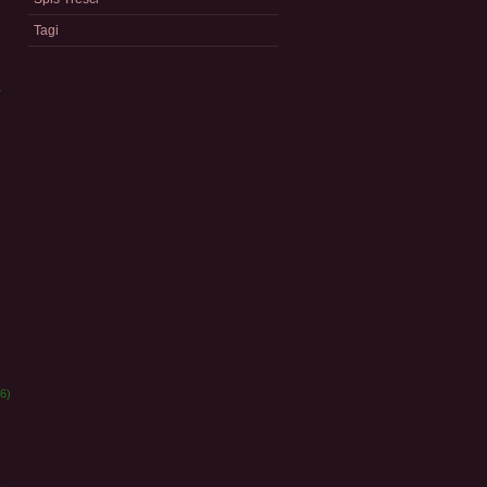
Tagi
a
)
6)