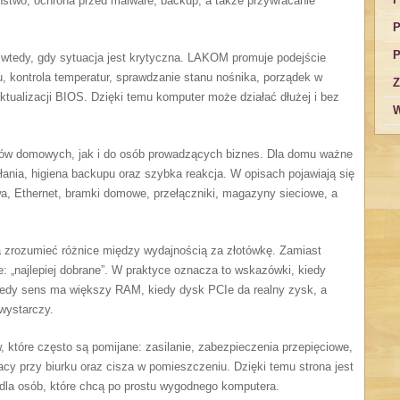
ństwo, ochrona przed malware, backup, a także przywracanie
P
P
o wtedy, gdy sytuacja jest krytyczna. LAKOM promuje podejście
u, kontrola temperatur, sprawdzanie stanu nośnika, porządek w
Z
ktualizacji BIOS. Dzięki temu komputer może działać dłużej i bez
W
ków domowych, jak i do osób prowadzących biznes. Dla domu ważne
iałania, higiena backupu oraz szybka reakcja. W opisach pojawiają się
wa, Ethernet, bramki domowe, przełączniki, magazyny sieciowe, a
 zrozumieć różnice między wydajnością za złotówkę. Zamiast
e: „najlepiej dobrane”. W praktyce oznacza to wskazówki, kiedy
kiedy sens ma większy RAM, kiedy dysk PCIe da realny zysk, a
wystarczy.
które często są pomijane: zasilanie, zabezpieczenia przepięciowe,
cy przy biurku oraz cisza w pomieszczeniu. Dzięki temu strona jest
ż dla osób, które chcą po prostu wygodnego komputera.