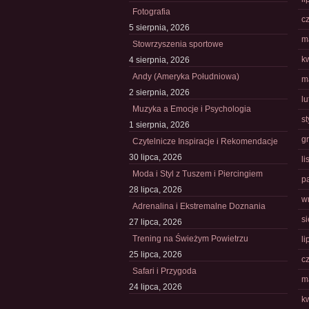
Fotografia
c
5 sierpnia, 2026
m
Stowrzyszenia sportowe
k
4 sierpnia, 2026
Andy (Ameryka Południowa)
m
2 sierpnia, 2026
l
Muzyka a Emocje i Psychologia
s
1 sierpnia, 2026
g
Czytelnicze Inspiracje i Rekomendacje
30 lipca, 2026
l
Moda i Styl z Tuszem i Piercingiem
p
28 lipca, 2026
w
Adrenalina i Ekstremalne Doznania
s
27 lipca, 2026
Trening na Świeżym Powietrzu
li
25 lipca, 2026
c
Safari i Przygoda
m
24 lipca, 2026
k