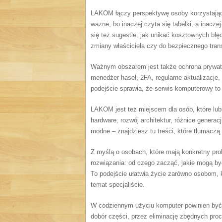
LAKOM łączy perspektywę osoby korzystające
ważne, bo inaczej czyta się tabelki, a inacze
się też sugestie, jak unikać kosztownych bł
zmiany właściciela czy do bezpiecznego tran
Ważnym obszarem jest także ochrona prywat
menedżer haseł, 2FA, regularne aktualizacje
podejście sprawia, że serwis komputerowy to n
LAKOM jest też miejscem dla osób, które lubią
hardware, rozwój architektur, różnice generac
modne – znajdziesz tu treści, które tłumacz
Z myślą o osobach, które mają konkretny pro
rozwiązania: od czego zacząć, jakie mogą być 
To podejście ułatwia życie zarówno osobom, k
temat specjaliście.
W codziennym użyciu komputer powinien być
dobór części, przez eliminację zbędnych pro