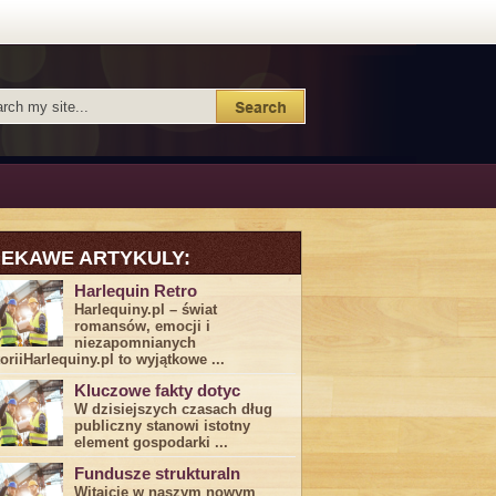
IEKAWE ARTYKULY:
Harlequin Retro
Harlequiny.pl – świat
romansów, emocji i
niezapomnianych
toriiHarlequiny.pl to wyjątkowe ...
Kluczowe fakty dotyc
W dzisiejszych czasach dług
publiczny stanowi istotny
element gospodarki ...
Fundusze strukturaln
Witajcie w naszym nowym