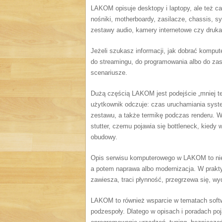
LAKOM opisuje desktopy i laptopy, ale też
nośniki, motherboardy, zasilacze, chassis, sy
zestawy audio, kamery internetowe czy drukar
Jeżeli szukasz informacji, jak dobrać kompute
do streamingu, do programowania albo do zast
scenariusze.
Dużą częścią LAKOM jest podejście „mniej teor
użytkownik odczuje: czas uruchamiania syste
zestawu, a także termikę podczas renderu. W
stutter, czemu pojawia się bottleneck, kiedy 
obudowy.
Opis serwisu komputerowego w LAKOM to nie t
a potem naprawa albo modernizacja. W prakt
zawiesza, traci płynność, przegrzewa się, wy
LAKOM to również wsparcie w tematach soft
podzespoły. Dlatego w opisach i poradach poj