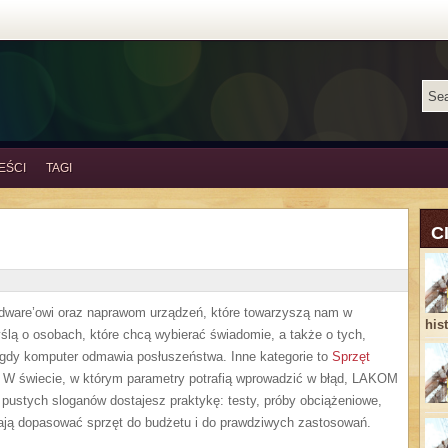
EŚCI
TAGI
C
dware’owi oraz naprawom urządzeń, które towarzyszą nam w
his
lą o osobach, które chcą wybierać świadomie, a także o tych,
 gdy komputer odmawia posłuszeństwa. Inne kategorie to
Sprzęt
u. W świecie, w którym parametry potrafią wprowadzić w błąd, LAKOM
 pustych sloganów dostajesz praktykę: testy, próby obciążeniowe,
ają dopasować sprzęt do budżetu i do prawdziwych zastosowań.