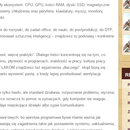
 cały ekosystem: CPU, GPU, kości RAM, dyski SSD, magnetyczne
stemy chłodzenia oraz peryferia: klawiatury, myszy, monitory,
ki.
r do rozrywki, do zadań office, do nauki, do postprodukcji, do DTP,
osowań sztucznej inteligencji – znajdziesz tu podstawy i konkretne
ii, więcej praktyki”. Dlatego treści koncentrują się na tym, co
mu, płynność w programach, stabilność w pracy, kulturę pracy
 LAKOM znajdziesz też wyjaśnienia „dlaczego”: skąd biorą się
warto wymienić pastę, a kiedy lepiej przebudować wentylację
R
P
ylko hasło, ale standard działania: rozpoznanie problemu, wycena,
Z
yce oznacza to pomoc w sytuacjach, gdy komputer nie reaguje,
K
daje niepokojące dźwięki albo sypie komunikatami.
Z
ware’owych, bo warstwa programowa bywa równie ważna jak
K
awiają się zagadnienia takie jak postawienie systemu, uaktualnienia,
P