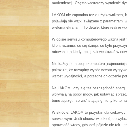
modernizacji. Często wystarczy wymienić dysk
LAKOM nie zapomina też o użytkownikach, któ
pojawiają się wątki związane z parametrami 
wieloma ekranami. To detale, które realnie w
W opisie serwisu komputerowego ważna jest
klient rozumie, co się dzieje: co było przycz
ratowanie, a kiedy lepiej zainwestować w no
Nie każdy potrzebuje komputera „najmocniejs
pokazuje, że rozsądny wybór często wygrywa
wzrost wydajności, a porządne chłodzenie pot
Na LAKOM liczy się też oszczędność energii
wpływają na pobór mocy, jak ustawiać sprzęt, 
temu „sprzęt i serwis” stają się nie tylko te
W skrócie: LAKOM to przystań dla ciekawych 
serwisowym. Jeśli chcesz wiedzieć, co wybrać
sprawność wtedy, gdy coś pójdzie nie tak – t