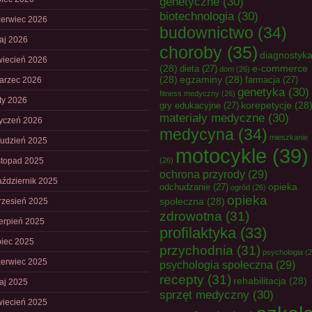
genetyczne
(30)
biotechnologia
(30)
zerwiec 2026
budownictwo
(34)
aj 2026
choroby
(35)
diagnostyk
wiecień 2026
(28)
e-commerce
dieta
(27)
dom
(26)
(28)
egzaminy
(28)
farmacja
(27)
arzec 2026
genetyka
(30)
fitness medyczny
(26)
uty 2026
korepetycje
(28
gry edukacyjne
(27)
materiały medyczne
(30)
tyczeń 2026
medycyna
(34)
mieszkanie
rudzień 2025
motocykle
(39)
istopad 2025
(26)
ochrona przyrody
(29)
aździernik 2025
opieka
odchudzanie
(27)
ogród
(26)
opieka
społeczna
(28)
rzesień 2025
zdrowotna
(31)
ierpień 2025
profilaktyka
(33)
piec 2025
przychodnia
(31)
psychologia
(2
zerwiec 2025
psychologia społeczna
(29)
recepty
(31)
rehabilitacja
(28)
aj 2025
sprzęt medyczny
(30)
wiecień 2025