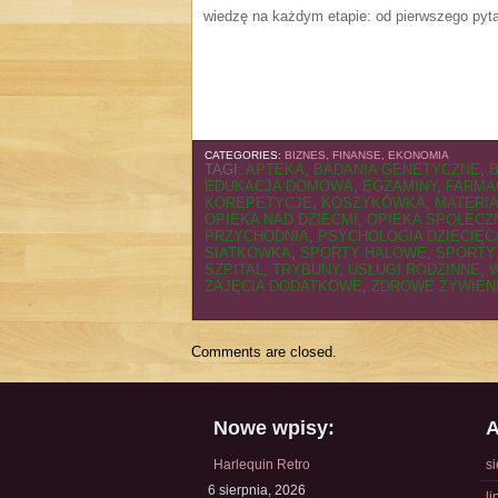
wiedzę na każdym etapie: od pierwszego pyta
CATEGORIES:
BIZNES, FINANSE, EKONOMIA
TAGI:
APTEKA
,
BADANIA GENETYCZNE
,
EDUKACJA DOMOWA
,
EGZAMINY
,
FARMA
KOREPETYCJE
,
KOSZYKÓWKA
,
MATERI
OPIEKA NAD DZIEĆMI
,
OPIEKA SPOŁECZ
PRZYCHODNIA
,
PSYCHOLOGIA DZIECIĘC
SIATKÓWKA
,
SPORTY HALOWE
,
SPORTY
SZPITAL
,
TRYBUNY
,
USŁUGI RODZINNE
,
ZAJĘCIA DODATKOWE
,
ZDROWE ŻYWIEN
Comments are closed.
Nowe wpisy:
A
Harlequin Retro
s
6 sierpnia, 2026
li