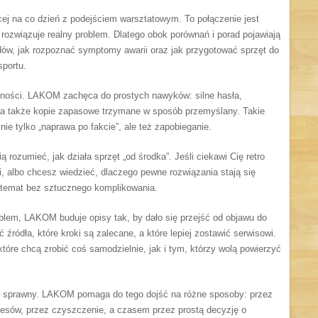
j na co dzień z podejściem warsztatowym. To połączenie jest
j rozwiązuje realny problem. Dlatego obok porównań i porad pojawiają
ędów, jak rozpoznać symptomy awarii oraz jak przygotować sprzęt do
sportu.
ności. LAKOM zachęca do prostych nawyków: silne hasła,
, a także kopie zapasowe trzymane w sposób przemyślany. Takie
ie tylko „naprawa po fakcie”, ale też zapobieganie.
 rozumieć, jak działa sprzęt „od środka”. Jeśli ciekawi Cię retro
ji, albo chcesz wiedzieć, dlaczego pewne rozwiązania stają się
ą temat bez sztucznego komplikowania.
blem, LAKOM buduje opisy tak, by dało się przejść od objawu do
źródła, które kroki są zalecane, a które lepiej zostawić serwisowi.
tóre chcą zrobić coś samodzielnie, jak i tym, którzy wolą powierzyć
 sprawny. LAKOM pomaga do tego dojść na różne sposoby: przez
cesów, przez czyszczenie, a czasem przez prostą decyzję o