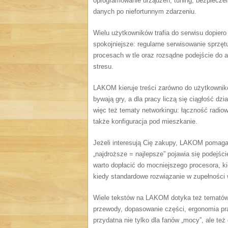
oprogramowanie urządzeń, tuning, bezpiecze
danych po niefortunnym zdarzeniu.
Wielu użytkowników trafia do serwisu dopier
spokojniejsze: regularne serwisowanie sprzęt
procesach w tle oraz rozsądne podejście do a
stresu.
LAKOM kieruje treści zarówno do użytkowni
bywają gry, a dla pracy liczą się ciągłość dz
więc też tematy networkingu: łączność radio
także konfiguracja pod mieszkanie.
Jeżeli interesują Cię zakupy, LAKOM pomaga
„najdroższe = najlepsze” pojawia się podejści
warto dopłacić do mocniejszego procesora, 
kiedy standardowe rozwiązanie w zupełności 
Wiele tekstów na LAKOM dotyka też tematów, 
przewody, dopasowanie części, ergonomia pra
przydatna nie tylko dla fanów „mocy”, ale te