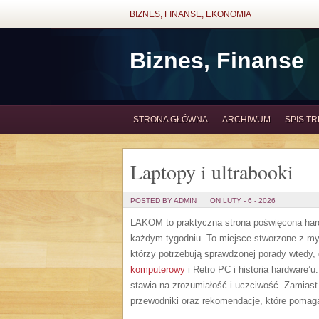
BIZNES, FINANSE, EKONOMIA
Biznes, Finanse
STRONA GŁÓWNA
ARCHIWUM
SPIS TR
Laptopy i ultrabooki
POSTED BY ADMIN
ON LUTY - 6 - 2026
LAKOM to praktyczna strona poświęcona har
każdym tygodniu. To miejsce stworzone z myś
którzy potrzebują sprawdzonej porady wtedy,
komputerowy
i Retro PC i historia hardware’
stawia na zrozumiałość i uczciwość. Zamiast
przewodniki oraz rekomendacje, które pomag