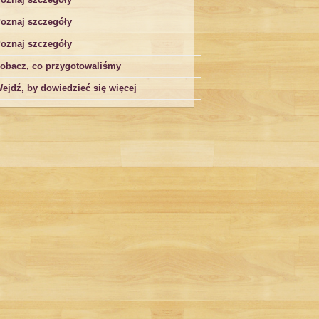
oznaj szczegóły
oznaj szczegóły
obacz, co przygotowaliśmy
ejdź, by dowiedzieć się więcej