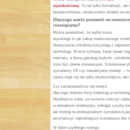
wysokościowy
. To nie tylko formalność, ale
bezpieczeństwa i skuteczności działań na w
Dlaczego warto postawić na nowocz
rozwiązania?
Można powiedzieć, że wybór kursu
wysokiego to jak zakup nowoczesnego smartf
Nowoczesne szkolenia korzystają z najnowsz
technologii. W erze cyfrowej, kiedy nawet ze
internetu, a drony patrolują budynki, szkolen
musi być równie innowacyjne. Szkoleniowe pl
symulatory VR czy interaktywne moduły — to
nauka staje się nie tylko skuteczniejsza, ale 
Czy zastanawialiście się kiedyś,
dlaczego niektóre firmy inwestują w technol
Wyobraźcie sobie, że możecie ćwiczyć zabe
w wirtualnym środowisku, unikając ryzyka rz
jak trening na profesjonalnym symulatorze j
przećwiczyć najtrudniejsze scenariusze bez 
W dobie szybkiego rozwoju