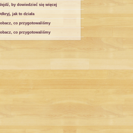
ejdź, by dowiedzieć się więcej
dkryj, jak to działa
obacz, co przygotowaliśmy
obacz, co przygotowaliśmy