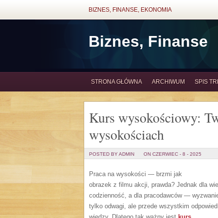
BIZNES, FINANSE, EKONOMIA
Biznes, Finanse
STRONA GŁÓWNA
ARCHIWUM
SPIS TR
Kurs wysokościowy: Two
wysokościach
POSTED BY ADMIN
ON CZERWIEC - 8 - 2025
Praca na wysokości — brzmi jak
obrazek z filmu akcji, prawda? Jednak dla wi
codzienność, a dla pracodawców — wyzwanie
tylko odwagi, ale przede wszystkim odpowied
wiedzy. Dlatego tak ważny jest
kurs