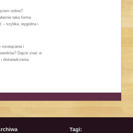
ęciem online?
właśnie taka forma
ć – szybka, wygodna i
 rozwiązania i
owników? Dajcie znać w
 i doświadczenia.
rchiwa
Tagi: