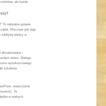
czeństwa, ale każda
rczy?
 To naturalne pytanie.
zątek. Kluczowe jest jego
e zdobytej wiedzy w
 aktualizowany i
 każdym dniem. Dlatego
o kursu wysokościowego,
głe szkolenia
owerPoint, nowoczesne
aktywność. To
błędów w realnych