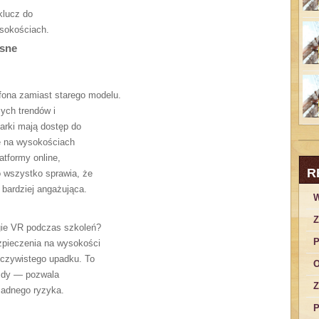
 klucz do
ysokościach.
esne
ona zamiast starego modelu.
ych trendów i
garki mają dostęp do
ie na wysokościach
atformy online,
R
 wszystko sprawia, że
i bardziej angażująca.
W
Z
ogie VR podczas szkoleń?
P
zpieczenia na wysokości
eczywistego upadku. To
O
azdy — pozwala
Z
żadnego ryzyka.
P