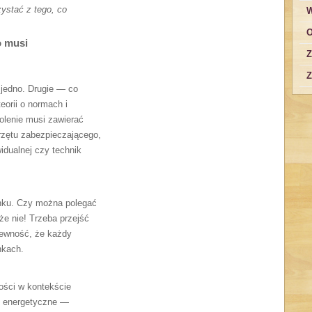
zystać z tego, co
W
O
o musi
Z
Z
 jedno. Drugie — co
eorii o normach i
olenie musi zawierać
rzętu zabezpieczającego,
dualnej czy technik
ynku. Czy można polegać
że nie! Trzeba przejść
pewność, że każdy
nkach.
ości w kontekście
e energetyczne —