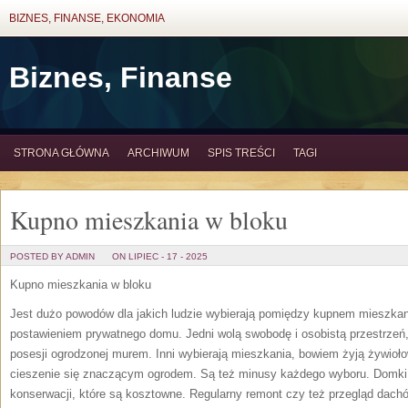
BIZNES, FINANSE, EKONOMIA
Biznes, Finanse
STRONA GŁÓWNA
ARCHIWUM
SPIS TREŚCI
TAGI
Kupno mieszkania w bloku
POSTED BY ADMIN
ON LIPIEC - 17 - 2025
Kupno mieszkania w bloku
Jest dużo powodów dla jakich ludzie wybierają pomiędzy kupnem mieszkan
postawieniem prywatnego domu. Jedni wolą swobodę i osobistą przestrzeń,
posesji ogrodzonej murem. Inni wybierają mieszkania, bowiem żyją żywioł
cieszenie się znaczącym ogrodem. Są też minusy każdego wyboru. Domki j
konserwacji, które są kosztowne. Regularny remont czy też przegląd dachó