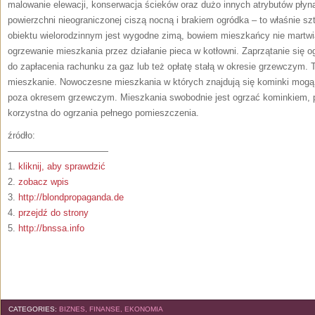
malowanie elewacji, konserwacja ścieków oraz dużo innych atrybutów płyn
powierzchni nieograniczonej ciszą nocną i brakiem ogródka – to właśnie sz
obiektu wielorodzinnym jest wygodne zimą, bowiem mieszkańcy nie martwią
ogrzewanie mieszkania przez działanie pieca w kotłowni. Zaprzątanie się 
do zapłacenia rachunku za gaz lub też opłatę stałą w okresie grzewczym. 
mieszkanie. Nowoczesne mieszkania w których znajdują się kominki mogą
poza okresem grzewczym. Mieszkania swobodnie jest ogrzać kominkiem, po
korzystna do ogrzania pełnego pomieszczenia.
źródło:
———————————
1.
kliknij, aby sprawdzić
2.
zobacz wpis
3.
http://blondpropaganda.de
4.
przejdź do strony
5.
http://bnssa.info
CATEGORIES:
BIZNES, FINANSE, EKONOMIA