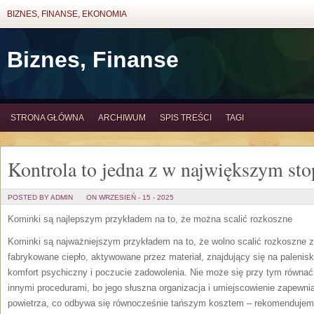
BIZNES, FINANSE, EKONOMIA
Biznes, Finanse
STRONA GŁÓWNA
ARCHIWUM
SPIS TREŚCI
TAGI
Kontrola to jedna z w największym st
POSTED BY ADMIN
ON WRZESIEŃ - 15 - 2025
Kominki są najlepszym przykładem na to, że można scalić rozkoszne
Kominki są najważniejszym przykładem na to, że wolno scalić rozkoszne z 
fabrykowane ciepło, aktywowane przez materiał, znajdujący się na paleni
komfort psychiczny i poczucie zadowolenia. Nie może się przy tym równa
innymi procedurami, bo jego słuszna organizacja i umiejscowienie zapewnia
powietrza, co odbywa się równocześnie tańszym kosztem – rekomendujemy