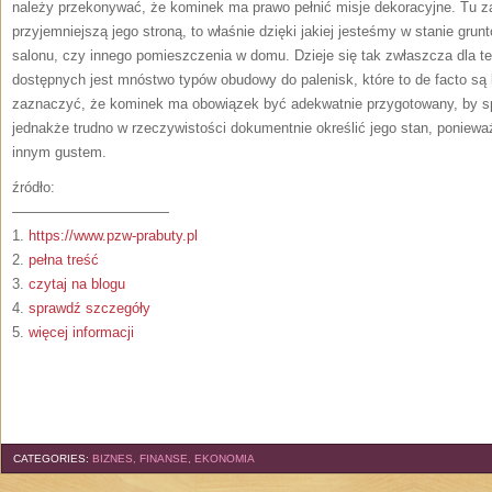
należy przekonywać, że kominek ma prawo pełnić misje dekoracyjne. Tu 
przyjemniejszą jego stroną, to właśnie dzięki jakiej jesteśmy w stanie gr
salonu, czy innego pomieszczenia w domu. Dzieje się tak zwłaszcza dla te
dostępnych jest mnóstwo typów obudowy do palenisk, które to de facto s
zaznaczyć, że kominek ma obowiązek być adekwatnie przygotowany, by sp
jednakże trudno w rzeczywistości dokumentnie określić jego stan, poniewa
innym gustem.
źródło:
———————————
1.
https://www.pzw-prabuty.pl
2.
pełna treść
3.
czytaj na blogu
4.
sprawdź szczegóły
5.
więcej informacji
CATEGORIES:
BIZNES, FINANSE, EKONOMIA