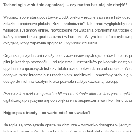
Technologia w służbie organizacji – czy można bez niej się obejść?
Wyobraź sobie starą pocztówkę z XIX wieku – ręczne zapisanie listy gości
żelazko i papierowe plakaty. Brzmi archaicznie? Tak samo wyglądałoby dz
wsparcia systemów online. Nowoczesne rozwiązania przypominają trochę d
każdy element musi grać na czas i w harmonii. W tym kontekście cyfrowe p
dyrygent, który zapewnia spójność i płynność działania.
Organizacja wydarzenia z użyciem zaawansowanych systemów IT to jak po
pilnuje każdego szczegółu – od rejestracji uczestników po kontrolę dostępu
upychanie papierowych list czy telefoniczne potwierdzanie obecności? W d
odgrywa także integracja z urządzeniami mobilnymi – smartfony stały się 
dostęp do nich na każdym kroku pozwala na błyskawiczną reakcję.
Przecież kto dziś nie sprawdza biletu na telefonie albo nie korzysta z apli
digitalizacja przyczynia się do zwiększenia bezpieczeństwa i komfortu ucz
Najgorętsze trendy – co warto mieć na uwadze?
Na topie są rozwiązania oparte na chmurze – wszystko dostępne w jednym 
kolejnych programów. To trochę jak mieć własną bibliotekę filmów i muzyk