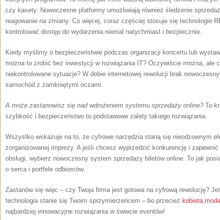
czy kasety. Nowoczesne platformy umożliwiają również śledzenie sprzedaż
reagowanie na zmiany. Co więcej, coraz częściej stosuje się technologie
kontrolować dostęp do wydarzenia niemal natychmiast i bezpiecznie.
Kiedy myślimy o bezpieczeństwie podczas organizacji koncertu lub wystawy
można to zrobić bez inwestycji w rozwiązania IT? Oczywiście można, ale 
niekontrolowane sytuacje? W dobie internetowej rewolucji brak nowoczesny
samochód z zamkniętymi oczami.
A może zastanowisz się nad wdrożeniem systemu sprzedaży online?
To kr
szybkość i bezpieczeństwo to podstawowe zalety takiego rozwiązania.
Wszystko wskazuje na to, że cyfrowe narzędzia staną się nieodzownym e
zorganizowanej imprezy. A jeśli chcesz wyprzedzić konkurencję i zapewn
obsługi, wybierz nowoczesny system sprzedaży biletów online. To jak posia
o serca i portfele odbiorców.
Zastanów się więc – czy Twoja firma jest gotowa na cyfrową rewolucję? Jeśl
technologia stanie się Twoim sprzymierzeńcem – bo przecież
kobieta,moda
najbardziej innowacyjne rozwiązania w świecie eventów!