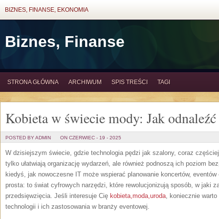
BIZNES, FINANSE, EKONOMIA
Biznes, Finanse
STRONA GŁÓWNA
ARCHIWUM
SPIS TREŚCI
TAGI
Kobieta w świecie mody: Jak odnaleźć 
POSTED BY ADMIN
ON CZERWIEC - 19 - 2025
W dzisiejszym świecie, gdzie technologia pędzi jak szalony, coraz częście
tylko ułatwiają organizację wydarzeń, ale również podnoszą ich poziom be
kiedyś, jak nowoczesne IT może wspierać planowanie koncertów, eventó
prosta: to świat cyfrowych narzędzi, które rewolucjonizują sposób, w jaki
przedsięwzięcia. Jeśli interesuje Cię
kobieta,moda,uroda
, koniecznie warto
technologii i ich zastosowania w branży eventowej.