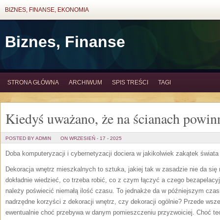
BIZNES, FINANSE, EKONOMIA
Biznes, Finanse
STRONA GŁÓWNA
ARCHIWUM
SPIS TREŚCI
TAGI
Kiedyś uważano, że na ścianach powinn
POSTED BY ADMIN
ON WRZESIEŃ - 17 - 2025
Doba komputeryzacji i cybernetyzacji dociera w jakikolwiek zakątek świat
Dekoracja wnętrz mieszkalnych to sztuka, jakiej tak w zasadzie nie da się
dokładnie wiedzieć, co trzeba robić, co z czym łączyć a czego bezapelacy
należy poświecić niemałą ilość czasu. To jednakże da w późniejszym czasi
nadrzędne korzyści z dekoracji wnętrz, czy dekoracji ogólnie? Przede wsze
ewentualnie choć przebywa w danym pomieszczeniu przyzwoiciej. Choć teor