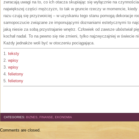
zwracają uwagi na to, co ich otacza skupiając się wyłącznie na czynnościac
największej części mężczyzn, to tak w gruncie rzeczy w momencie, kiedy 
razu czują się przyzwoiciej – w uzyskaniu tego stanu pomogą dekoracje r
samopoczucie związane ze imponującymi doznaniami estetycznymi to najo
jaką niesie za sobą przystrajanie wnętrz. Człowiek od zawsze ubóstwiał pi
kochał nadal. To na pewno się nie zmieni, tylko najzwyczajniej w świecie niek
Każdy jednakże woli być w otoczeniu pociągająca.
1.
teksty
2.
wpisy
3.
wpisy
4.
felietony
5.
felietony
CATEGORIES:
BIZNES, FINANSE, EKONOMIA
Comments are closed.