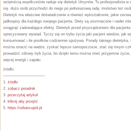
wziętością współcześnie raduje się dietetyk Ursynów. To profesjonalista w 
się. dużo osób przychodzi do niego po jednorazową radę, mnóstwo też osó
Dietetyk ma właściwe doświadczenie a również wykształcenie, jakie zezwa
jadłospisy dla każdego swojego pacjenta. Diety są urozmaicone i nader int
osiągnąć zadowalające efekty. Dietetyk przed przyrządzeniem dla pacjenta
sprecyzowany wywiad. Tyczy się on trybu życia jaki pacjent wiedzie, jak w
konsumować i ile posiłków codziennie spożywa. Porady takiego dietetyka, 
można stracić na wadze, zyskać lepsze samopoczucie, stać się innym czł
prowadzić zdrowy tryb życia, bo dzięki temu można mieć przyjemne życie, 
więcej energii i zapału.
źródło:
———————————
1.
źródło
2.
zobacz poradnik
3.
przeczytaj artykuł
4.
kliknij aby przejść
5.
https://urbancupid.pl