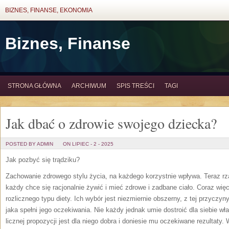
BIZNES, FINANSE, EKONOMIA
Biznes, Finanse
STRONA GŁÓWNA
ARCHIWUM
SPIS TREŚCI
TAGI
Jak dbać o zdrowie swojego dziecka?
POSTED BY ADMIN
ON LIPIEC - 2 - 2025
Jak pozbyć się trądziku?
Zachowanie zdrowego stylu życia, na każdego korzystnie wpływa. Teraz rz
każdy chce się racjonalnie żywić i mieć zdrowe i zadbane ciało. Coraz wi
rozlicznego typu diety. Ich wybór jest niezmiernie obszerny, z tej przyczyn
jaka spełni jego oczekiwania. Nie każdy jednak umie dostroić dla siebie właś
licznej propozycji jest dla niego dobra i doniesie mu oczekiwane rezultaty