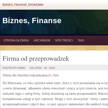
BIZNES, FINANSE, EKONOMIA
Biznes, Finanse
STRONA GŁÓWNA
ARCHIWUM
SPIS TREŚCI
TAGI
Firma od przeprowadzek
POSTED BY ADMIN
ON LIPIEC - 16 - 2025
Oferta dla klientów indywidualnych i firm
Do Warszawy co roku zjeżdża wiele ludzi, dużo z nich postanawia się w tym
czemu dziwować, albowiem oferta mieszkań i pracy w tym mieście, jest kr
wskutek tego z usług firmy, której dziedziną są tanie przeprowadzki Warsz
kompleksowe usługi w tym zakresie. Mogą z nich skorzystać i firmy i peten
przeprowadzaniem całych biur, co jest sporym ułatwieniem dla wielkich ko