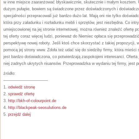
w inne miejsce zaaranżować błyskawicznie, skutecznie i małym kosztem. 
dużym pułapie, bowiem są świadczone przez doświadczonych i doświadczo
specjalności przepracowali już bardzo dużo lat. Mają oni nie tylko doświadc
która przy załadunku i rozładunku mebli i sprzętów, jest niezbędna. Co intry
umiejscowionej na jej stronie internetowej, można również znaleźć ofertę 
tej oferty coraz więcej ludzi, ponieważ do Niemiec opłaca się przeprowadzi
perspektywę nowej roboty. Jeśli ktoś chce skorzystać z takiej propozycji, 
pomocą jej strony www. Zdoła też udać się do siedziby firmy, która mieśc
jest bardzo doświadczona, co potwierdzają zaspokojeni interesanci. Oferta
niej żadnych ukrytych niuansów. Przeprowadzka w wydaniu tej firmy, jest p
źródło:
———————————
1.
odwiedź stronę
2.
sprawdź ofertę
3.
http://bkh-of-colourpoint.de
4.
http://blackpeak-seosulutions.de
5.
przejdź dalej