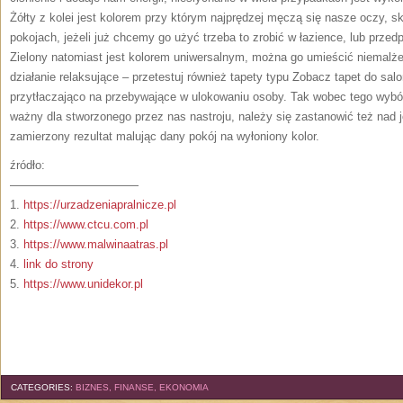
Żółty z kolei jest kolorem przy którym najprędzej męczą się nasze oczy, s
pokojach, jeżeli już chcemy go użyć trzeba to zrobić w łazience, lub prze
Zielony natomiast jest kolorem uniwersalnym, można go umieścić niemal
działanie relaksujące – przetestuj również tapety typu Zobacz tapet do sal
przytłaczająco na przebywające w ulokowaniu osoby. Tak wobec tego wybór
ważny dla stworzonego przez nas nastroju, należy się zastanowić też nad 
zamierzony rezultat malując dany pokój na wyłoniony kolor.
źródło:
———————————
1.
https://urzadzeniapralnicze.pl
2.
https://www.ctcu.com.pl
3.
https://www.malwinaatras.pl
4.
link do strony
5.
https://www.unidekor.pl
CATEGORIES:
BIZNES, FINANSE, EKONOMIA