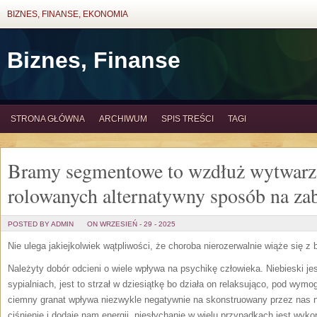
BIZNES, FINANSE, EKONOMIA
Biznes, Finanse
STRONA GŁÓWNA
ARCHIWUM
SPIS TREŚCI
TAGI
Bramy segmentowe to wzdłuż wytwarz
rolowanych alternatywny sposób na za
POSTED BY ADMIN
ON WRZESIEŃ - 29 - 2025
Nie ulega jakiejkolwiek wątpliwości, że choroba nierozerwalnie wiąże się z
Należyty dobór odcieni o wiele wpływa na psychikę człowieka. Niebieski 
sypialniach, jest to strzał w dziesiątkę bo działa on relaksująco, pod wymo
ciemny granat wpływa niezwykle negatywnie na skonstruowany przez nas n
ciśnienie i dodaje nam energii, niesłychanie w wielu przypadkach jest wyko