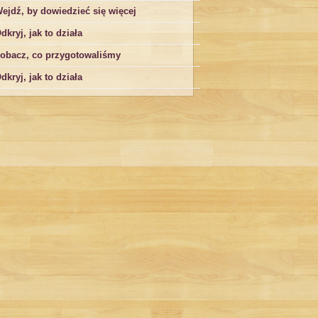
ejdź, by dowiedzieć się więcej
dkryj, jak to działa
obacz, co przygotowaliśmy
dkryj, jak to działa