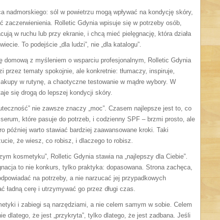
jsca nadmorskiego: sól w powietrzu mogą wpływać na kondycję skóry,
zaczerwienienia. Rolletic Gdynia wpisuje się w potrzeby osób,
cują w ruchu lub przy ekranie, i chcą mieć pielęgnację, która działa
ecie. To podejście „dla ludzi”, nie „dla katalogu”.
cję domową z myśleniem o wsparciu profesjonalnym, Rolletic Gdynia
i przez tematy spokojnie, ale konkretnie: tłumaczy, inspiruje,
akupy w rutynę, a chaotyczne testowanie w mądre wybory. W
taje się drogą do lepszej kondycji skóry.
kuteczność” nie zawsze znaczy „moc”. Czasem najlepsze jest to, co
 serum, które pasuje do potrzeb, i codzienny SPF – brzmi prosto, ale
o później warto stawiać bardziej zaawansowane kroki. Taki
cie, że wiesz, co robisz, i dlaczego to robisz.
ym kosmetyku”, Rolletic Gdynia stawia na „najlepszy dla Ciebie”.
gnacja to nie konkurs, tylko praktyka: dopasowana. Strona zachęca,
, odpowiadać na potrzeby, a nie narzucać jej przypadkowych
ć ładną cerę i utrzymywać go przez długi czas.
metyki i zabiegi są narzędziami, a nie celem samym w sobie. Celem
e dlatego, że jest „przykryta”, tylko dlatego, że jest zadbana. Jeśli