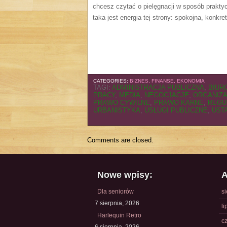
chcesz czytać o pielęgnacji w sposób praktyc
taka jest energia tej strony: spokojna, konkre
CATEGORIES:
BIZNES, FINANSE, EKONOMIA
TAGI:
ADMINISTRACJA PUBLICZNA
,
BIUR
PRACY
,
MEDIA
,
NEGOCJACJE
,
ORGANIZA
PRAWO CYWILNE
,
PRAWO KARNE
,
REGU
URBANISTYKA
,
USŁUGI PUBLICZNE
,
UST
Comments are closed.
Nowe wpisy:
A
Dla seniorów
s
7 sierpnia, 2026
li
Harlequin Retro
c