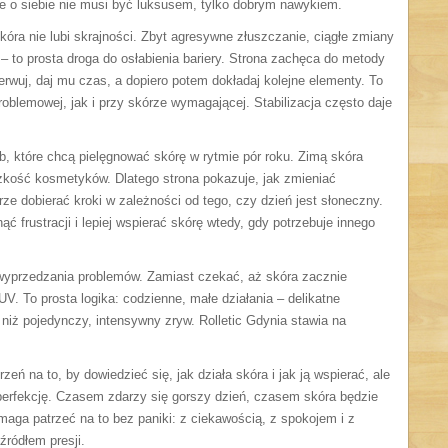
ie o siebie nie musi być luksusem, tylko dobrym nawykiem.
óra nie lubi skrajności. Zbyt agresywne złuszczanie, ciągłe zmiany
 to prosta droga do osłabienia bariery. Strona zachęca do metody
rwuj, daj mu czas, a dopiero potem dokładaj kolejne elementy. To
oblemowej, jak i przy skórze wymagającej. Stabilizacja często daje
ób, które chcą pielęgnować skórę w rytmie pór roku. Zimą skóra
ężkość kosmetyków. Dlatego strona pokazuje, jak zmieniać
ze dobierać kroki w zależności od tego, czy dzień jest słoneczny.
 frustracji i lepiej wspierać skórę wtedy, gdy potrzebuje innego
wyprzedzania problemów. Zamiast czekać, aż skóra zacznie
V. To prosta logika: codzienne, małe działania – delikatne
niż pojedynczy, intensywny zryw. Rolletic Gdynia stawia na
eń na to, by dowiedzieć się, jak działa skóra i jak ją wspierać, ale
 perfekcję. Czasem zdarzy się gorszy dzień, czasem skóra będzie
aga patrzeć na to bez paniki: z ciekawością, z spokojem i z
źródłem presji.