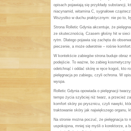
opisach pojawiają się przykłady substancji, k
niacynamid, witamina C, sygnałowe cząsteczki
Wszystko w duchu praktycznym: nie po to, by
Strona Rolletic Gdynia akcentuje, że pielęgn
ze skutecznością. Czasem głośny hit w sieci n
rytm. Dlatego pojawia się zachęta do obserwac
pieczenie, a może odwrotnie – rośnie komfor
W kontekście zabiegów strona buduje obraz mi
podejście. To ważne, bo zabieg kosmetyczny 
odetchnąć i oddać skórę w ręce kogoś, kto r
pielęgnacja po zabiegu, czyli ochrona. W opi
wyspa.
Rolletic Gdynia opowiada o pielęgnacji twarzy
tempo życia szybciej niż twarz, a przecież z
komfort skóry po prysznicu, czyli nawyki, któ
traktowanie skóry jak największego organu, kt
Na stronie można poczuć, że pielęgnacja to ni
uspokojona, mniej się myśli o korektorze, a b