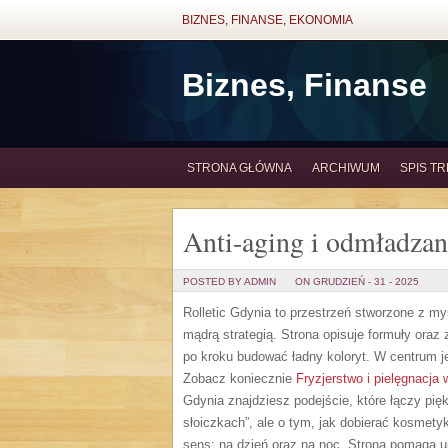
BIZNES, FINANSE, EKONOMIA
Biznes, Finanse
STRONA GŁÓWNA
ARCHIWUM
SPIS TR
Anti-aging i odmładzan
POSTED BY ADMIN
ON GRUDZIEŃ - 31 - 2025
Rolletic Gdynia to przestrzeń stworzone z my
mądrą strategią. Strona opisuje formuły oraz
po kroku budować ładny koloryt. W centrum jes
Zobacz koniecznie
Fryzjerstwo i pielęgnacja
Gdynia znajdziesz podejście, które łączy pię
słoiczkach”, ale o tym, jak dobierać kosmetyk
sens: na dzień oraz na noc. Strona pomaga u