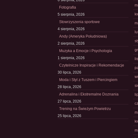
6 sierpnia, 2026
m
Fotografia
k
5 sierpnia, 2026
Stowrzyszenia sportowe
m
4 sierpnia, 2026
l
Andy (Ameryka Południowa)
s
2 sierpnia, 2026
g
Muzyka a Emocje i Psychologia
1 sierpnia, 2026
l
Czytelnicze Inspiracje i Rekomendacje
p
30 lipca, 2026
w
Moda i Styl z Tuszem i Piercingiem
s
28 lipca, 2026
Adrenalina i Ekstremalne Doznania
li
27 lipca, 2026
c
Trening na Świeżym Powietrzu
m
25 lipca, 2026
k
m