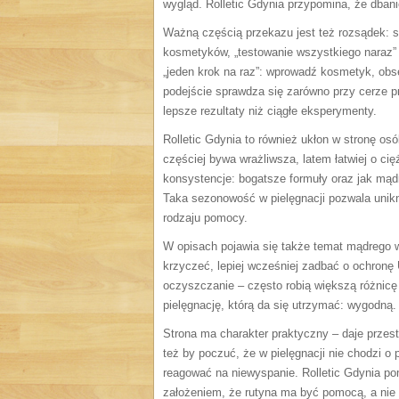
wygląd. Rolletic Gdynia przypomina, że dban
Ważną częścią przekazu jest też rozsądek: sk
kosmetyków, „testowanie wszystkiego naraz” –
„jeden krok na raz”: wprowadź kosmetyk, obse
podejście sprawdza się zarówno przy cerze pr
lepsze rezultaty niż ciągłe eksperymenty.
Rolletic Gdynia to również ukłon w stronę os
częściej bywa wrażliwsza, latem łatwiej o ci
konsystencje: bogatsze formuły oraz jak mądr
Taka sezonowość w pielęgnacji pozwala uniknąć
rodzaju pomocy.
W opisach pojawia się także temat mądrego 
krzyczeć, lepiej wcześniej zadbać o ochronę U
oczyszczanie – często robią większą różnicę 
pielęgnację, którą da się utrzymać: wygodną.
Strona ma charakter praktyczny – daje przestrz
też by poczuć, że w pielęgnacji nie chodzi o
reagować na niewyspanie. Rolletic Gdynia pom
założeniem, że rutyna ma być pomocą, a nie 