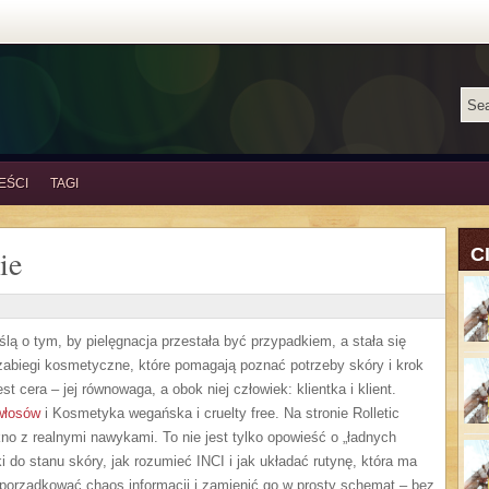
EŚCI
TAGI
ie
C
ślą o tym, by pielęgnacja przestała być przypadkiem, a stała się
 zabiegi kosmetyczne, które pomagają poznać potrzeby skóry i krok
t cera – jej równowaga, a obok niej człowiek: klientka i klient.
 włosów
i Kosmetyka wegańska i cruelty free. Na stronie Rolletic
kno z realnymi nawykami. To nie jest tylko opowieść o „ładnych
i do stanu skóry, jak rozumieć INCI i jak układać rutynę, która ma
porządkować chaos informacji i zamienić go w prosty schemat – bez