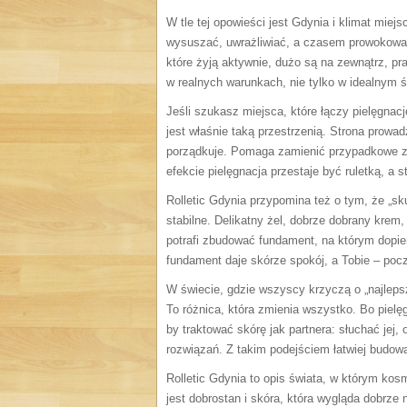
W tle tej opowieści jest Gdynia i klimat mie
wysuszać, uwrażliwiać, a czasem prowokować 
które żyją aktywnie, dużo są na zewnątrz, pra
w realnych warunkach, nie tylko w idealnym świ
Jeśli szukasz miejsca, które łączy pielęgna
jest właśnie taką przestrzenią. Strona prowadz
porządkuje. Pomaga zamienić przypadkowe z
efekcie pielęgnacja przestaje być ruletką, a s
Rolletic Gdynia przypomina też o tym, że „s
stabilne. Delikatny żel, dobrze dobrany krem,
potrafi zbudować fundament, na którym dopier
fundament daje skórze spokój, a Tobie – poczu
W świecie, gdzie wszyscy krzyczą o „najlepsz
To różnica, która zmienia wszystko. Bo pielę
by traktować skórę jak partnera: słuchać jej
rozwiązań. Z takim podejściem łatwiej budowa
Rolletic Gdynia to opis świata, w którym kos
jest dobrostan i skóra, która wygląda dobrze ni