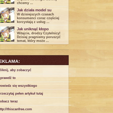
chcemy ...
Jak działa model su
W dzisiejszych czasach
konsumenci ‌coraz częściej
korzystają z usług⁤ ...
Jak uniknąć kłopo
Witajcie, drodzy Czytelnicy!
Dzisiaj pragniemy poruszyć
temat, który może ...
EKLAMA:
liknij, aby zobaczyć
prawdź to
owiedz się wszystkiego
rzeczytaj pełen artykuł tutaj
obacz teraz
ttp://thiscanfree.com