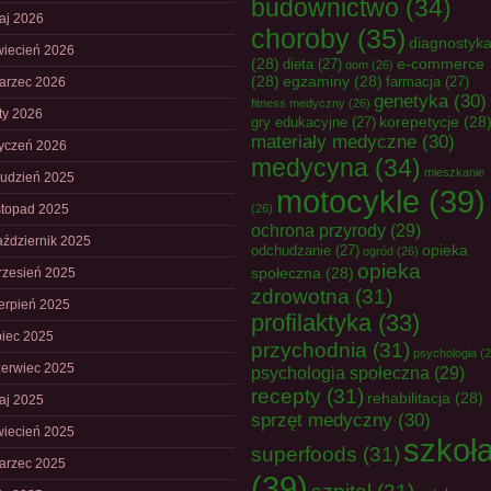
budownictwo
(34)
aj 2026
choroby
(35)
diagnostyk
wiecień 2026
(28)
e-commerce
dieta
(27)
dom
(26)
(28)
egzaminy
(28)
farmacja
(27)
arzec 2026
genetyka
(30)
fitness medyczny
(26)
uty 2026
korepetycje
(28
gry edukacyjne
(27)
materiały medyczne
(30)
tyczeń 2026
medycyna
(34)
mieszkanie
rudzień 2025
motocykle
(39)
istopad 2025
(26)
ochrona przyrody
(29)
aździernik 2025
opieka
odchudzanie
(27)
ogród
(26)
opieka
społeczna
(28)
rzesień 2025
zdrowotna
(31)
ierpień 2025
profilaktyka
(33)
piec 2025
przychodnia
(31)
psychologia
(2
zerwiec 2025
psychologia społeczna
(29)
recepty
(31)
rehabilitacja
(28)
aj 2025
sprzęt medyczny
(30)
wiecień 2025
szkoł
superfoods
(31)
arzec 2025
(39)