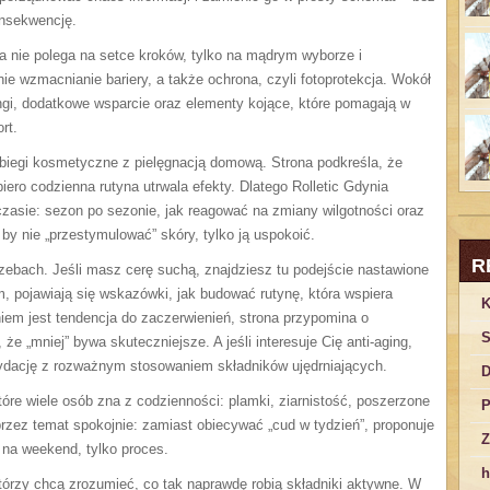
onsekwencję.
ja nie polega na setce kroków, tylko na mądrym wyborze i
ie wzmacnianie bariery, a także ochrona, czyli fotoprotekcja. Wokół
lingi, dodatkowe wsparcie oraz elementy kojące, które pomagają w
rt.
biegi kosmetyczne z pielęgnacją domową. Strona podkreśla, że
ro codzienna rutyna utrwala efekty. Dlatego Rolletic Gdynia
czasie: sezon po sezonie, jak reagować na zmiany wilgotności oraz
by nie „przestymulować” skóry, tylko ją uspokoić.
R
rzebach. Jeśli masz cerę suchą, znajdziesz tu podejście nastawione
, pojawiają się wskazówki, jak budować rutynę, która wspiera
K
iem jest tendencja do zaczerwienień, strona przypomina o
S
, że „mniej” bywa skuteczniejsze. A jeśli interesuje Cię anti-aging,
sydację z rozważnym stosowaniem składników ujędrniających.
D
óre wiele osób zna z codzienności: plamki, ziarnistość, poszerzone
P
 przez temat spokojnie: zamiast obiecywać „cud w tydzień”, proponuje
Z
t na weekend, tylko proces.
h
 którzy chcą zrozumieć, co tak naprawdę robią składniki aktywne. W