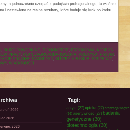
zny, a jednocześnie czerpać z podejścia profesjonalnego, to właśnie
tna i nastawiona na realne rezultaty, które buduje się krok po kroku.
O
,
BIURO COWORKING
,
E-COMMERCE
,
ERGONOMIA
,
KODEKS
CJA PRACY
,
PLAN ZAGOSPODAROWANIA
,
POLITYKA
,
PRAWO
,
LACJE PRAWNE
,
SAMORZĄD
,
SŁUŻBY MIEJSKIE
,
SPRZEDAŻ
,
AWY
,
WIADOMOŚCI
rchiwa
Tagi:
antyki
(27)
apteka
(27)
aranżacja wnętrz
ierpień 2026
badania
asertywność
(27)
(26)
piec 2026
genetyczne
(30)
biotechnologia
(30)
zerwiec 2026