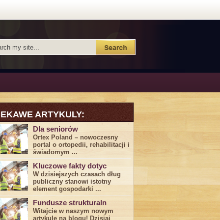
IEKAWE ARTYKULY:
Dla seniorów
Ortex Poland – nowoczesny
portal o ortopedii, rehabilitacji i
świadomym ...
Kluczowe fakty dotyc
W dzisiejszych czasach dług
publiczny stanowi istotny
element gospodarki ...
Fundusze strukturaln
Witajcie w naszym nowym
artykule na blogu! Dzisiaj