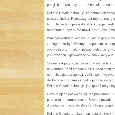
presji, bez przesady, za to z naciskiem na k
Rolletic Gdynia pokazuje, że dobra pielęgnac
powtarzalności. Podstawą jest mycie, następn
tych filarów buduje się dodatki: kuracje, pee
momentach, gdy skóra mówi „stop”: dyskomfo
Ważnym wątkiem jest też to, jak połączyć za
zabieg może być świetnym impulsem, ale dopie
opowiada o tym, jak planować pielęgnację w 
jak rozsądnie wprowadzać składniki aktywne, 
Strona jest przyjazna dla osób o różnych pot
na komfort. Jeśli zmagasz się z błyszczeniem
normalizację bez agresji. Jeśli Twoim wyzwan
delikatności, o barierze hydrolipidowej i o tym
Rolletic Gdynia pokazuje, jak łączyć antyok
Dużo miejsca poświęca się też problemom, kt
pory, a także utrata blasku. Strona prowadzi
długofalowe myślenie. Bo skóra to nie projek
Rolletic Gdynia to także inspiracja dla tych,