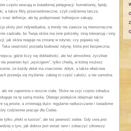
W
tóre często wracają w świadomej pielęgnacji: humektanty, lipidy,
, a także filtry przeciwsłoneczne, czyli codzienna tarcza.
O
 znać definicje, ale by podejmować trafniejsze zakupy.
Z
acja skóry jest indywidualna, a trendy nie zawsze są równoznaczne
O
ie zadziała, bo Twoja skóra ma inne potrzeby, inną tolerancję i inny
ji: jak skóra reaguje na zmianę w rutynie, czy pojawia się
t. Taka uważność pozwala budować rutynę, która jest bezpieczna.
ejsca, gdzie liczy się dokładność, ale też atmosfera: życzliwe
nie powinien być „wyścigiem”, tylko chwilą, w której możesz
ozumie, że każdy detal ma znaczenie: dotyk, a także właściwa
sach przewija się myślenie: zabieg to część całości, a nie samotna
, ale nie zapomina o reszcie ciała. Skóra na szyi często zdradza
asługuje na tę samą troskę. Dlatego podejście obejmuje także
re są proste, a zmieniają dużo: regularne natłuszczanie i świadome
óry codziennie pracuje dla Ciebie.
e tylko „efekt w lustrze”, ale też pewność siebie. Gdy cera jest
ardziej o tym, jak dobrze jest wstać rano i zobaczyć zdrowszy