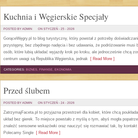
Kuchnia i Węgierskie Specjały
POSTED BY ADMIN
ON STYCZEŃ - 25 - 2026
GorąceWęgry.pl to blog turystyczny, który powstał z potrzeby doświadcza
przystępny, bez zbędnego nadęcia i bez udawania, że podróżowanie musi 
osób, które lubią układać wyjazdy krok po kroku, ale jednocześnie chcą z
centrum uwagi są Republika Węgierska, jednak
[ Read More ]
CATEGORIES:
BIZNES, FINANSE, EKONOMIA
Przed ślubem
POSTED BY ADMIN
ON STYCZEŃ - 24 - 2026
ZatrzymajFaceta.pl to przyjazna przestrzeń dla kobiet, które chcą poukłada
układ bez gierek. To miejsce powstało z myślą o tym, abyś mogła popatrze
znaleźć sensowne wskazówki oraz nauczyć się rozmawiać tak, by kontakt n
Polecamy Single
[ Read More ]