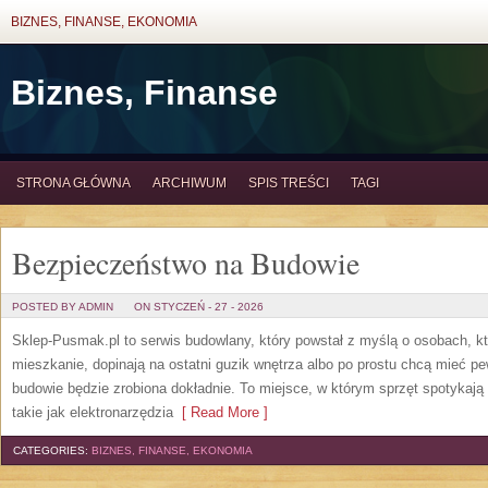
BIZNES, FINANSE, EKONOMIA
Biznes, Finanse
STRONA GŁÓWNA
ARCHIWUM
SPIS TREŚCI
TAGI
Bezpieczeństwo na Budowie
POSTED BY ADMIN
ON STYCZEŃ - 27 - 2026
Sklep-Pusmak.pl to serwis budowlany, który powstał z myślą o osobach, k
mieszkanie, dopinają na ostatni guzik wnętrza albo po prostu chcą mieć 
budowie będzie zrobiona dokładnie. To miejsce, w którym sprzęt spotykają
takie jak elektronarzędzia
[ Read More ]
CATEGORIES:
BIZNES, FINANSE, EKONOMIA