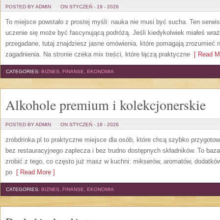
POSTED BY ADMIN
ON STYCZEŃ - 19 - 2026
To miejsce powstało z prostej myśli: nauka nie musi być sucha. Ten serw
uczenie się może być fascynującą podróżą. Jeśli kiedykolwiek miałeś wraż
przegadane, tutaj znajdziesz jasne omówienia, które pomagają zrozumieć n
zagadnienia. Na stronie czeka mix treści, które łączą praktyczne
[ Read Mo
CATEGORIES:
BIZNES, FINANSE, EKONOMIA
Alkohole premium i kolekcjonerskie
POSTED BY ADMIN
ON STYCZEŃ - 18 - 2026
zrobdrinka.pl to praktyczne miejsce dla osób, które chcą szybko przygot
bez restauracyjnego zaplecza i bez trudno dostępnych składników. To baza 
zrobić z tego, co często już masz w kuchni: mikserów, aromatów, dodatków
po
[ Read More ]
CATEGORIES:
BIZNES, FINANSE, EKONOMIA