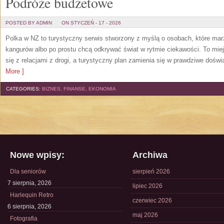
Podróże budżetowe
POSTED BY ADMIN
ON STYCZEŃ - 17 - 2026
Polka w NZ to turystyczny serwis stworzony z myślą o osobach, które marz
kangurów albo po prostu chcą odkrywać świat w rytmie ciekawości. To miej
się z relacjami z drogi, a turystyczny plan zamienia się w prawdziwe dośw
More ]
CATEGORIES:
BIZNES, FINANSE, EKONOMIA
Nowe wpisy:
Archiwa
Dla seniorów
sierpień 2026
7 sierpnia, 2026
lipiec 2026
Harlequin Retro
czerwiec 2026
6 sierpnia, 2026
maj 2026
Fotografia