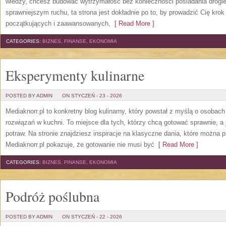
wiedzy, chcesz budować wytrzymałość bez konieczności posiadania drogie
sprawniejszym ruchu, ta strona jest dokładnie po to, by prowadzić Cię krok
początkujących i zaawansowanych,
[ Read More ]
CATEGORIES:
BIZNES, FINANSE, EKONOMIA
Eksperymenty kulinarne
POSTED BY ADMIN
ON STYCZEŃ - 23 - 2026
Mediaknorr.pl to konkretny blog kulinarny, który powstał z myślą o osoba
rozwiązań w kuchni. To miejsce dla tych, którzy chcą gotować sprawnie,
potraw. Na stronie znajdziesz inspiracje na klasyczne dania, które można 
Mediaknorr.pl pokazuje, że gotowanie nie musi być
[ Read More ]
CATEGORIES:
BIZNES, FINANSE, EKONOMIA
Podróż poślubna
POSTED BY ADMIN
ON STYCZEŃ - 22 - 2026