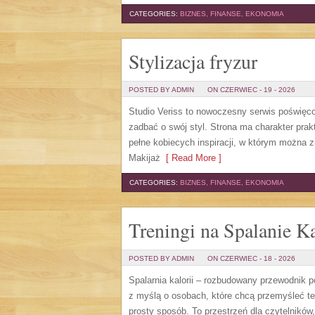
CATEGORIES:
BIZNES, FINANSE, EKONOMIA
Stylizacja fryzur
POSTED BY ADMIN
ON CZERWIEC - 19 - 2026
Studio Veriss to nowoczesny serwis poświęco
zadbać o swój styl. Strona ma charakter prak
pełne kobiecych inspiracji, w którym można z
Makijaż
[ Read More ]
CATEGORIES:
BIZNES, FINANSE, EKONOMIA
Treningi na Spalanie Ka
POSTED BY ADMIN
ON CZERWIEC - 18 - 2026
Spalarnia kalorii – rozbudowany przewodnik po 
z myślą o osobach, które chcą przemyśleć te
prosty sposób. To przestrzeń dla czytelników