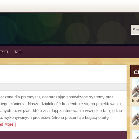
EŚCI
TAGI
C
czone dla przemysłu, dostarczając sprawdzone systemy oraz
his
ego ciśnienia. Nasza działalność koncentruje się na projektowaniu,
anych rozwiązań, które znajdują zastosowanie wszędzie tam, gdzie
ść wykonywanych procesów. Strona prezentuje bogatą ofertę
d More ]