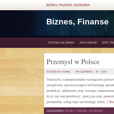
BIZNES, FINANSE, EKONOMIA
Biznes, Finanse
STRONA GŁÓWNA
ARCHIWUM
SPIS TR
Przemysł w Polsce
POSTED BY ADMIN
ON CZERWIEC - 30 - 2026
Tworzymy zaawansowane rozwiązania przezna
urządzenia wykorzystujące technologię wysoki
produkcji, wdrażaniu oraz rozwoju zaawansow
liczy się niezawodność, precyzja oraz pewno
produktów, usług oraz technologii, które
[ Rea
CATEGORIES:
BIZNES, FINANSE, EKONOMIA