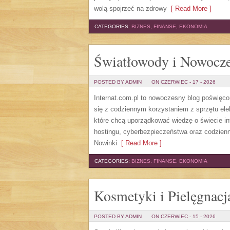
wolą spojrzeć na zdrowy
[ Read More ]
CATEGORIES:
BIZNES, FINANSE, EKONOMIA
Światłowody i Nowocze
POSTED BY ADMIN
ON CZERWIEC - 17 - 2026
Internat.com.pl to nowoczesny blog poświęc
się z codziennym korzystaniem z sprzętu el
które chcą uporządkować wiedzę o świecie in
hostingu, cyberbezpieczeństwa oraz codzienn
Nowinki
[ Read More ]
CATEGORIES:
BIZNES, FINANSE, EKONOMIA
Kosmetyki i Pielęgnacj
POSTED BY ADMIN
ON CZERWIEC - 15 - 2026