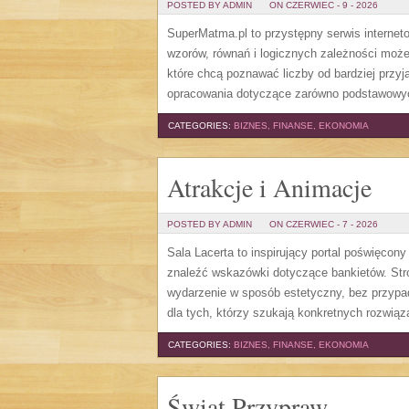
POSTED BY ADMIN
ON CZERWIEC - 9 - 2026
SuperMatma.pl to przystępny serwis internet
wzorów, równań i logicznych zależności może
które chcą poznawać liczby od bardziej przyj
opracowania dotyczące zarówno podstawowych
CATEGORIES:
BIZNES, FINANSE, EKONOMIA
Atrakcje i Animacje
POSTED BY ADMIN
ON CZERWIEC - 7 - 2026
Sala Lacerta to inspirujący portal poświęcon
znaleźć wskazówki dotyczące bankietów. Str
wydarzenie w sposób estetyczny, bez przypa
dla tych, którzy szukają konkretnych rozwią
CATEGORIES:
BIZNES, FINANSE, EKONOMIA
Świat Przypraw