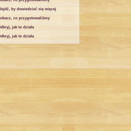
ejdź, by dowiedzieć się więcej
obacz, co przygotowaliśmy
dkryj, jak to działa
dkryj, jak to działa