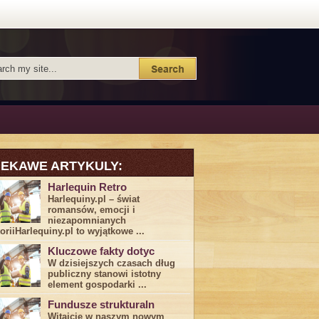
IEKAWE ARTYKULY:
Harlequin Retro
Harlequiny.pl – świat
romansów, emocji i
niezapomnianych
toriiHarlequiny.pl to wyjątkowe ...
Kluczowe fakty dotyc
W dzisiejszych czasach dług
publiczny stanowi istotny
element gospodarki ...
Fundusze strukturaln
Witajcie w naszym nowym