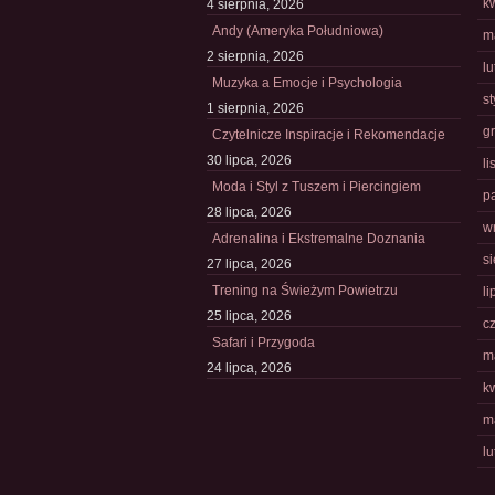
k
4 sierpnia, 2026
Andy (Ameryka Południowa)
m
2 sierpnia, 2026
l
Muzyka a Emocje i Psychologia
s
1 sierpnia, 2026
g
Czytelnicze Inspiracje i Rekomendacje
30 lipca, 2026
l
Moda i Styl z Tuszem i Piercingiem
p
28 lipca, 2026
w
Adrenalina i Ekstremalne Doznania
s
27 lipca, 2026
Trening na Świeżym Powietrzu
li
25 lipca, 2026
c
Safari i Przygoda
m
24 lipca, 2026
k
m
l