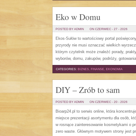
Eko w Domu
POSTED BY ADMIN
ON CZERWIEC - 27 - 2026
Ekos-Sułów to wartościowy portal poświęcony 
przyrody nie musi oznaczać wielkich wyrzec
którym czytelnik może znaleźć porady, prakt
wyborów, domu, zakupów, podróży, gotowania,
CATEGORIES:
BIZNES, FINANSE, EKONOMIA
DIY – Zrób to sam
POSTED BY ADMIN
ON CZERWIEC - 20 - 2026
Bioarp24.pl to serwis online, która koncent
miejsce prezentacji asortymentu dla osób, któ
w rosnące zainteresowanie kosmetykami o pr
zero waste. Głównym motywem strony jest pr