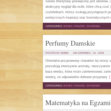
Serwis lifestylowy poświęcony jest ubiorowi
atrakcyjny wygląd dla osób, które chcą czuć 
czytelnikach, którzy szukają przystępnych p
estetycznych inspiracji oraz kosmetycznych 
CATEGORIES:
BIZNES, FINANSE, EKONOMIA
Perfumy Damskie
POSTED BY ADMIN
ON CZERWIEC - 14 - 2026
Orientalno-przyprawowy charakter tej strony 
poszukują intensywne aromaty, nieoczywiste sm
baza wiedzy, która może zainteresować zarów
wiedzą, że odpowiednio dobrane przyprawy
[ 
CATEGORIES:
BIZNES, FINANSE, EKONOMIA
Matematyka na Egzami