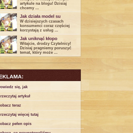
artykule na blogu! Dzisiaj
chcemy ...
Jak działa model su
W dzisiejszych czasach
konsumenci ‌coraz częściej
korzystają z usług⁤ ...
Jak uniknąć kłopo
Witajcie, drodzy Czytelnicy!
Dzisiaj pragniemy poruszyć
temat, który może ...
EKLAMA:
owiedz się, jak
rzeczytaj artykuł
obacz teraz
rzeczytaj więcej tutaj
obacz pełen opis
obacz, co przygotowaliśmy