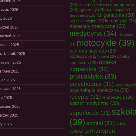
wiecień 2026
(28)
e-commerce
dieta
(27)
dom
(26)
(28)
egzaminy
(28)
farmacja
(27)
arzec 2026
genetyka
(30)
fitness medyczny
(26)
uty 2026
korepetycje
(28
gry edukacyjne
(27)
materiały medyczne
(30)
tyczeń 2026
medycyna
(34)
mieszkanie
rudzień 2025
motocykle
(39)
istopad 2025
(26)
ochrona przyrody
(29)
aździernik 2025
opieka
odchudzanie
(27)
ogród
(26)
opieka
społeczna
(28)
rzesień 2025
zdrowotna
(31)
ierpień 2025
profilaktyka
(33)
piec 2025
przychodnia
(31)
psychologia
(2
zerwiec 2025
psychologia społeczna
(29)
recepty
(31)
rehabilitacja
(28)
aj 2025
sprzęt medyczny
(30)
wiecień 2025
szkoł
superfoods
(31)
arzec 2025
(39)
szpital
(31)
sztuka
uty 2025
transport
cyfrowa
(27)