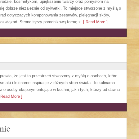
, urodzie, kosmetykom, upiększaniu twarzy oraz pomysłom na
się dobrze niezależnie od sylwetki. To miejsce stworzone z myślą o
orad dotyczących komponowania zestawów, pielęgnacji skóry,
rozwiązań. Strona łączy poradnikową formę z
[ Read More ]
sprawia, że jest to przestrzeń stworzony z myślą o osobach, które
aki i kulinarne inspiracje z różnych stron świata. To kulinarna
no osoby eksperymentujące w kuchni, jak i tych, którzy od dawna
Read More ]
nie