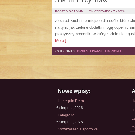
POSTED BY ADMIN
ON CZERWIEC - 7 - 2026
Zioła od Kuchni to miejsce dla osób, które c
na tym, jak zielone dodatki mogą dopełnić s
praktyczny poradnik, w którym zioła nie są t
More ]
CATEGORIES:
BIZNES, FINANSE, EKONOMIA
Nowe wpisy:
A
Harlequin Retro
s
6 sierpnia, 2026
li
Fotografia
c
5 sierpnia, 2026
m
Stowrzyszenia sportowe