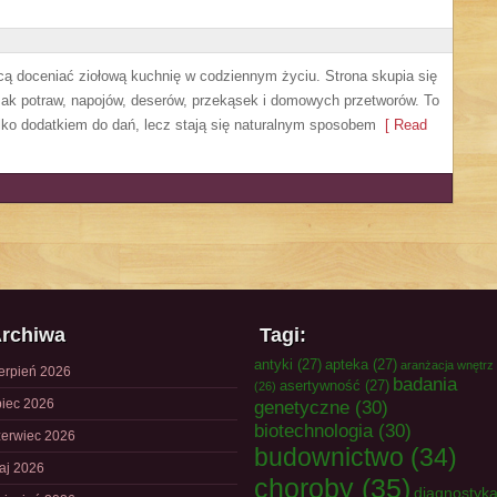
hcą doceniać ziołową kuchnię w codziennym życiu. Strona skupia się
mak potraw, napojów, deserów, przekąsek i domowych przetworów. To
ylko dodatkiem do dań, lecz stają się naturalnym sposobem
[ Read
rchiwa
Tagi:
antyki
(27)
apteka
(27)
aranżacja wnętrz
ierpień 2026
badania
asertywność
(27)
(26)
piec 2026
genetyczne
(30)
biotechnologia
(30)
zerwiec 2026
budownictwo
(34)
aj 2026
choroby
(35)
diagnostyk