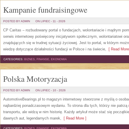
Kampanie fundraisingowe
POSTED BY ADMIN
ON LIPIEC - 11 - 2026
CP Caritas – rozbudowany portal o fundacjach, wolontariacie i mądrym po
serwis internetowy poświęcony inicjatywom społecznym, wolontariatowi o
znajdujących się w trudnej sytuacji życiowej. Jest to portal, w którym mo
wiedzę dotyczące działalności fundacji w Polsce i na świecie,
[ Read More
CATEGORIES:
BIZNES, FINANSE, EKONOMIA
Polska Motoryzacja
POSTED BY ADMIN
ON LIPIEC - 10 - 2026
AutomotiveBearings.pl to magazyn internetowy stworzone z myślą o osobac
najbardziej ponadczasowym wydaniu. To strona dla tych, którzy nie patrz
transportu, ale widzą w nim historię. Każdy artykuł może stać się początk
dawnych aut, legendarnych marek,
[ Read More ]
CATEGORIES:
BIZNES, FINANSE, EKONOMIA