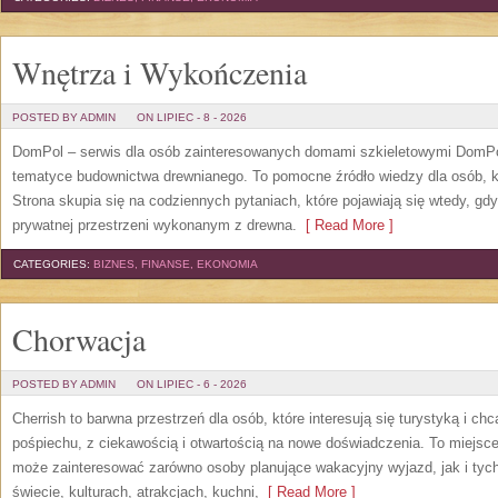
Wnętrza i Wykończenia
POSTED BY ADMIN
ON LIPIEC - 8 - 2026
DomPol – serwis dla osób zainteresowanych domami szkieletowymi DomPol
tematyce budownictwa drewnianego. To pomocne źródło wiedzy dla osób, kt
Strona skupia się na codziennych pytaniach, które pojawiają się wtedy, g
prywatnej przestrzeni wykonanym z drewna.
[ Read More ]
CATEGORIES:
BIZNES, FINANSE, EKONOMIA
Chorwacja
POSTED BY ADMIN
ON LIPIEC - 6 - 2026
Cherrish to barwna przestrzeń dla osób, które interesują się turystyką i 
pośpiechu, z ciekawością i otwartością na nowe doświadczenia. To miejsce
może zainteresować zarówno osoby planujące wakacyjny wyjazd, jak i tych,
świecie, kulturach, atrakcjach, kuchni,
[ Read More ]