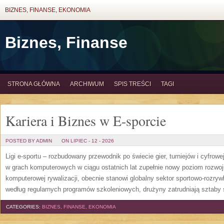
BIZNES, FINANSE, EKONOMIA
Biznes, Finanse
STRONA GŁÓWNA
ARCHIWUM
SPIS TREŚCI
TAGI
Kariera i Biznes w E-sporcie
POSTED BY ADMIN
ON LIPIEC - 12 - 2026
Ligi e-sportu – rozbudowany przewodnik po świecie gier, turniejów i cyfrowej
w grach komputerowych w ciągu ostatnich lat zupełnie nowy poziom rozwoj
komputerowej rywalizacji, obecnie stanowi globalny sektor sportowo-rozryw
według regularnych programów szkoleniowych, drużyny zatrudniają sztaby 
CATEGORIES:
BIZNES, FINANSE, EKONOMIA