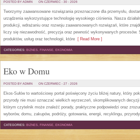
POSTED BY ADMIN
ON CZERWIEC - 30 - 2026
Tworzymy zaawansowane rozwiązania przeznaczone dla przemysłu, dosta
urządzenia wykorzystujące technologię wysokiego ciśnienia. Nasza działaln
produkcji, wdrażaniu oraz rozwoju zaawansowanych rozwiązań, które znajd
liczy się niezawodność, precyzja oraz pewność wykonywanych procesów. St
produktów, usług oraz technologii, które
[ Read More ]
CATEGORIES:
BIZNES, FINANSE, EKONOMIA
Eko w Domu
POSTED BY ADMIN
ON CZERWIEC - 27 - 2026
Ekos-Sułów to wartościowy portal poświęcony życiu bliżej natury, który p
przyrody nie musi oznaczać wielkich wyrzeczeń, skomplikowanych decyzji
którym czytelnik może znaleźć porady, praktyczne podpowiedzi oraz zroz
wyborów, domu, zakupów, podróży, gotowania, energii, recyklingu, przyrod
CATEGORIES:
BIZNES, FINANSE, EKONOMIA