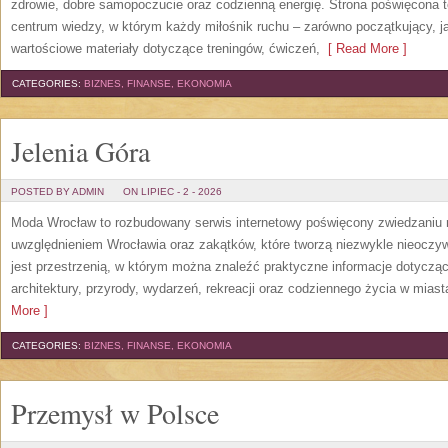
zdrowie, dobre samopoczucie oraz codzienną energię. Strona poświęcona 
centrum wiedzy, w którym każdy miłośnik ruchu – zarówno początkujący, 
wartościowe materiały dotyczące treningów, ćwiczeń,
[ Read More ]
CATEGORIES:
BIZNES, FINANSE, EKONOMIA
Jelenia Góra
POSTED BY ADMIN
ON LIPIEC - 2 - 2026
Moda Wrocław to rozbudowany serwis internetowy poświęcony zwiedzaniu
uwzględnieniem Wrocławia oraz zakątków, które tworzą niezwykle nieoczywi
jest przestrzenią, w którym można znaleźć praktyczne informacje dotyczące 
architektury, przyrody, wydarzeń, rekreacji oraz codziennego życia w mias
More ]
CATEGORIES:
BIZNES, FINANSE, EKONOMIA
Przemysł w Polsce