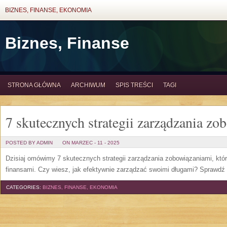
BIZNES, FINANSE, EKONOMIA
Biznes, Finanse
STRONA GŁÓWNA
ARCHIWUM
SPIS TREŚCI
TAGI
7 skutecznych strategii zarządzania z
POSTED BY ADMIN
ON MARZEC - 11 - 2025
Dzisiaj omówimy 7 skutecznych strategii zarządzania zobowiązaniami, któ
finansami. Czy wiesz, jak efektywnie zarządzać swoimi długami? Sprawdź 
CATEGORIES:
BIZNES, FINANSE, EKONOMIA