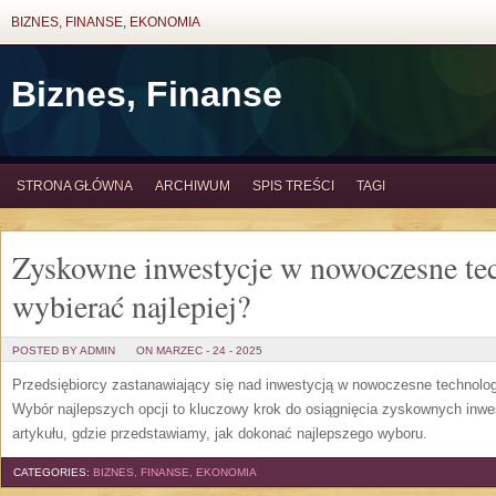
BIZNES, FINANSE, EKONOMIA
Biznes, Finanse
STRONA GŁÓWNA
ARCHIWUM
SPIS TREŚCI
TAGI
Zyskowne inwestycje w nowoczesne tec
wybierać najlepiej?
POSTED BY ADMIN
ON MARZEC - 24 - 2025
Przedsiębiorcy zastanawiający się nad inwestycją w nowoczesne technologi
Wybór najlepszych opcji to kluczowy krok do osiągnięcia zyskownych inwe
artykułu, gdzie przedstawiamy, jak dokonać najlepszego wyboru.
CATEGORIES:
BIZNES, FINANSE, EKONOMIA