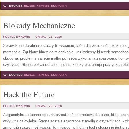
CATEGORIES:
BIZNES, FINANSE, EKONOMIA
Blokady Mechaniczne
POSTED BY ADMIN
ON MAJ - 21 - 2026
Sprawdzone dorabianie kluczy to wsparcie, która dla wielu osób okazuje 
momencie. Zgubiony klucz do mieszkania, uszkodzony kluczyk samochodowy
obudowa, problem z zamkiem albo potrzeba wykonania zapasowego kompletu
szybkość. Strona poświęcona dorabianiu kluczy prezentuje praktyczną ofe
CATEGORIES:
BIZNES, FINANSE, EKONOMIA
Hack the Future
POSTED BY ADMIN
ON MAJ - 20 - 2026
Augmentyka to technologiczna przestrzeń internetowa dla osób, które chcą
wpływ na człowieka. Strona została stworzona z myślą o czytelnikach, którz
zmieniają nasze możliwości. To miejsce, w którym technologia nie jest prz