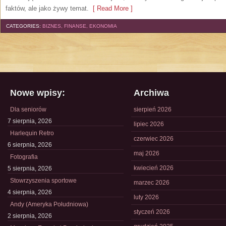
faktów, ale jako żywy temat.
[ Read More ]
CATEGORIES:
BIZNES, FINANSE, EKONOMIA
Nowe wpisy:
Archiwa
Dla seniorów
sierpień 2026
7 sierpnia, 2026
lipiec 2026
Harlequin Retro
czerwiec 2026
6 sierpnia, 2026
maj 2026
Fotografia
kwiecień 2026
5 sierpnia, 2026
Stowrzyszenia sportowe
marzec 2026
4 sierpnia, 2026
luty 2026
Andy (Ameryka Południowa)
styczeń 2026
2 sierpnia, 2026