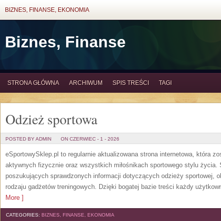
BIZNES, FINANSE, EKONOMIA
Biznes, Finanse
STRONA GŁÓWNA
ARCHIWUM
SPIS TREŚCI
TAGI
Odzież sportowa
POSTED BY ADMIN
ON CZERWIEC - 1 - 2026
eSportowySklep.pl to regularnie aktualizowana strona internetowa, która z
aktywnych fizycznie oraz wszystkich miłośnikach sportowego stylu życia. 
poszukujących sprawdzonych informacji dotyczących odzieży sportowej, o
rodzaju gadżetów treningowych. Dzięki bogatej bazie treści każdy użytkown
More ]
CATEGORIES:
BIZNES, FINANSE, EKONOMIA