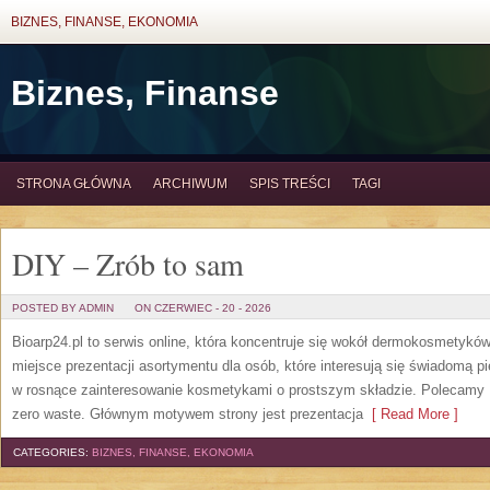
BIZNES, FINANSE, EKONOMIA
Biznes, Finanse
STRONA GŁÓWNA
ARCHIWUM
SPIS TREŚCI
TAGI
DIY – Zrób to sam
POSTED BY ADMIN
ON CZERWIEC - 20 - 2026
Bioarp24.pl to serwis online, która koncentruje się wokół dermokosmetykó
miejsce prezentacji asortymentu dla osób, które interesują się świadomą pie
w rosnące zainteresowanie kosmetykami o prostszym składzie. Polecamy P
zero waste. Głównym motywem strony jest prezentacja
[ Read More ]
CATEGORIES:
BIZNES, FINANSE, EKONOMIA