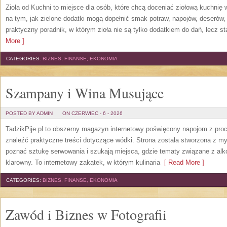
Zioła od Kuchni to miejsce dla osób, które chcą doceniać ziołową kuchnię
na tym, jak zielone dodatki mogą dopełnić smak potraw, napojów, deserów
praktyczny poradnik, w którym zioła nie są tylko dodatkiem do dań, lecz s
More ]
CATEGORIES:
BIZNES, FINANSE, EKONOMIA
Szampany i Wina Musujące
POSTED BY ADMIN
ON CZERWIEC - 6 - 2026
TadzikPije.pl to obszerny magazyn internetowy poświęcony napojom z pro
znaleźć praktyczne treści dotyczące wódki. Strona została stworzona z myś
poznać sztukę serwowania i szukają miejsca, gdzie tematy związane z al
klarowny. To internetowy zakątek, w którym kulinaria
[ Read More ]
CATEGORIES:
BIZNES, FINANSE, EKONOMIA
Zawód i Biznes w Fotografii