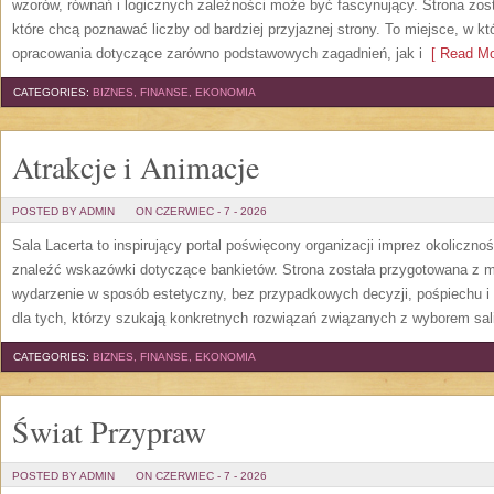
wzorów, równań i logicznych zależności może być fascynujący. Strona zos
które chcą poznawać liczby od bardziej przyjaznej strony. To miejsce, w 
opracowania dotyczące zarówno podstawowych zagadnień, jak i
[ Read Mo
CATEGORIES:
BIZNES, FINANSE, EKONOMIA
Atrakcje i Animacje
POSTED BY ADMIN
ON CZERWIEC - 7 - 2026
Sala Lacerta to inspirujący portal poświęcony organizacji imprez okoliczn
znaleźć wskazówki dotyczące bankietów. Strona została przygotowana z m
wydarzenie w sposób estetyczny, bez przypadkowych decyzji, pośpiechu i
dla tych, którzy szukają konkretnych rozwiązań związanych z wyborem sali
CATEGORIES:
BIZNES, FINANSE, EKONOMIA
Świat Przypraw
POSTED BY ADMIN
ON CZERWIEC - 7 - 2026