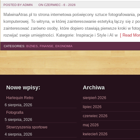
POSTED BY ADMIN
ON CZERWIEC - 6 - 2026
MalwinaAtras.pl to strona internetowa poświęcony sztuce fotografowania, p
komputerowej. To witryna, w której zainteresowanie estetyką łączy się z
zainteresować zarówno osoby, które dopiero stawiają pierwsze kroki w fotog
rozwijać swoje umiejętności. Kategorie: Inspiracje i Style i AI w
[ Read Mor
CATEGORIES:
BIZNES, FINANSE, EKONOMIA
Nowe wpisy:
Archiwa
Harlequin Retro
sierpień 2026
6 sierpnia, 2026
lipiec 2026
Fotografia
czerwiec 2026
5 sierpnia, 2026
maj 2026
Stowrzyszenia sportowe
kwiecień 2026
4 sierpnia, 2026