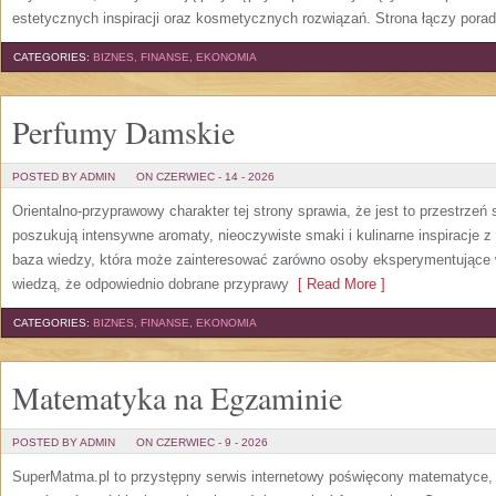
estetycznych inspiracji oraz kosmetycznych rozwiązań. Strona łączy pora
CATEGORIES:
BIZNES, FINANSE, EKONOMIA
Perfumy Damskie
POSTED BY ADMIN
ON CZERWIEC - 14 - 2026
Orientalno-przyprawowy charakter tej strony sprawia, że jest to przestrzeń
poszukują intensywne aromaty, nieoczywiste smaki i kulinarne inspiracje z 
baza wiedzy, która może zainteresować zarówno osoby eksperymentujące w 
wiedzą, że odpowiednio dobrane przyprawy
[ Read More ]
CATEGORIES:
BIZNES, FINANSE, EKONOMIA
Matematyka na Egzaminie
POSTED BY ADMIN
ON CZERWIEC - 9 - 2026
SuperMatma.pl to przystępny serwis internetowy poświęcony matematyce, k