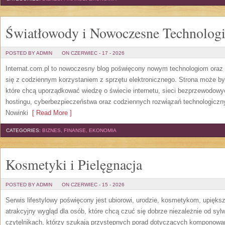
Światłowody i Nowoczesne Technolog
POSTED BY ADMIN
ON CZERWIEC - 17 - 2026
Internat.com.pl to nowoczesny blog poświęcony nowym technologiom oraz 
się z codziennym korzystaniem z sprzętu elektronicznego. Strona może b
które chcą uporządkować wiedzę o świecie internetu, sieci bezprzewodowy
hostingu, cyberbezpieczeństwa oraz codziennych rozwiązań technologicznyc
Nowinki
[ Read More ]
CATEGORIES:
BIZNES, FINANSE, EKONOMIA
Kosmetyki i Pielęgnacja
POSTED BY ADMIN
ON CZERWIEC - 15 - 2026
Serwis lifestylowy poświęcony jest ubiorowi, urodzie, kosmetykom, upięk
atrakcyjny wygląd dla osób, które chcą czuć się dobrze niezależnie od syl
czytelnikach, którzy szukają przystępnych porad dotyczących komponowani