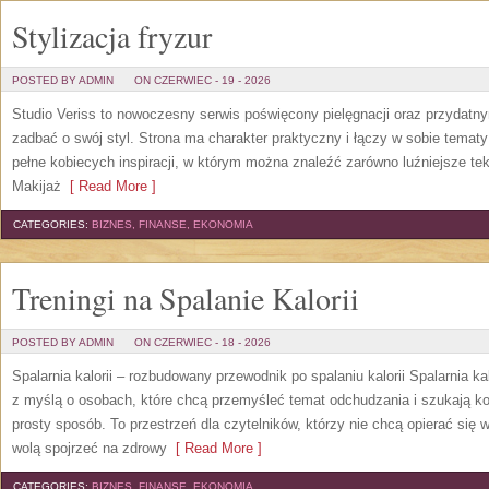
Stylizacja fryzur
POSTED BY ADMIN
ON CZERWIEC - 19 - 2026
Studio Veriss to nowoczesny serwis poświęcony pielęgnacji oraz przydatn
zadbać o swój styl. Strona ma charakter praktyczny i łączy w sobie temat
pełne kobiecych inspiracji, w którym można znaleźć zarówno luźniejsze tek
Makijaż
[ Read More ]
CATEGORIES:
BIZNES, FINANSE, EKONOMIA
Treningi na Spalanie Kalorii
POSTED BY ADMIN
ON CZERWIEC - 18 - 2026
Spalarnia kalorii – rozbudowany przewodnik po spalaniu kalorii Spalarnia ka
z myślą o osobach, które chcą przemyśleć temat odchudzania i szukają k
prosty sposób. To przestrzeń dla czytelników, którzy nie chcą opierać się 
wolą spojrzeć na zdrowy
[ Read More ]
CATEGORIES:
BIZNES, FINANSE, EKONOMIA