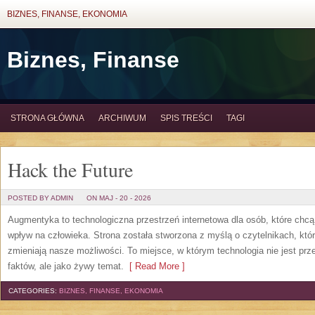
BIZNES, FINANSE, EKONOMIA
Biznes, Finanse
STRONA GŁÓWNA
ARCHIWUM
SPIS TREŚCI
TAGI
Hack the Future
POSTED BY ADMIN
ON MAJ - 20 - 2026
Augmentyka to technologiczna przestrzeń internetowa dla osób, które chcą
wpływ na człowieka. Strona została stworzona z myślą o czytelnikach, którz
zmieniają nasze możliwości. To miejsce, w którym technologia nie jest prz
faktów, ale jako żywy temat.
[ Read More ]
CATEGORIES:
BIZNES, FINANSE, EKONOMIA